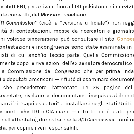
 e dell’FBI
, per arrivare fino all’
ISI
pakistano, ai
servizi
nte coinvolti, del
Mossad
israeliano.
/11 Commission
” (cioè la “versione ufficiale”) non reg
tà di contestazioni, mosse da ricercatori e giornalis
hi volesse sincerarsene può consultare il sito
Consen
contestazioni e incongruenze sono state esaminate in 
listi di cui anch’io faccio parte. Quella Commissi
mente dopo le rivelazioni dell’ex senatore democratico
lla Commissione del Congresso che per prima indag
 e deputati americani — rifiutò di esaminare documenti
che precedettero l’attentato. Le 28 pagine del
ecretate, rivelano e documentano inequivocabilment
nanziò i “capri espiatori” a installarsi negli Stati Uniti.
e conto che FBI e CIA erano — e tutto ciò è stato pr
 dell’attentato), dimostra che la
9/11 Commission
fornì 
nda
, per coprire i veri responsabili.