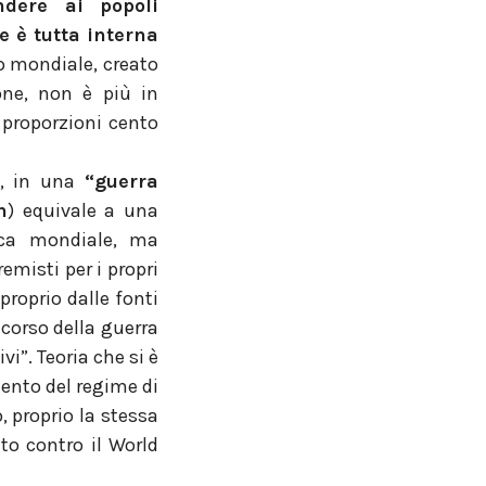
ndere ai popoli
e è tutta interna
io mondiale, creato
one, non è più in
 proporzioni cento
o, in una
“guerra
n
) equivale a una
lica mondiale, ma
remisti per i propri
proprio dalle fonti
 corso della guerra
ivi”. Teoria che si è
mento del regime di
, proprio la stessa
to contro il World