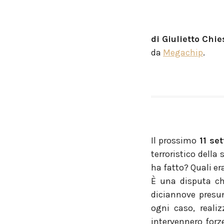
di Giulietto Chie
da
Megachip
.
Il prossimo
11 se
terroristico della
ha fatto? Quali er
È una disputa ch
diciannove presun
ogni caso, reali
intervennero forz