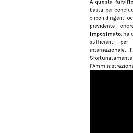
A questa falsif
basta per conclude
circoli dirigenti o
presidente ono
Imposimato
, ha 
sufficienti pe
internazionale,
Sfortunatamen
l’Amministrazion