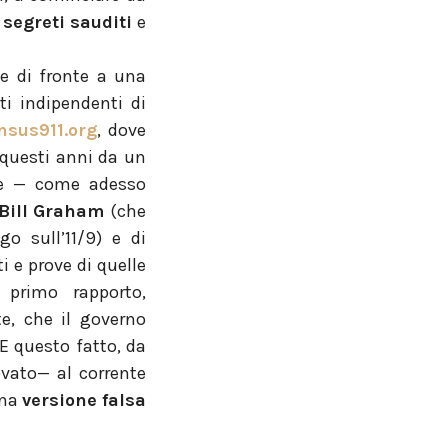
 segreti sauditi
e
ge di fronte a una
ti indipendenti di
sus911.org
, dove
questi anni da un
one — come adesso
Bill Graham
(che
o sull’11/9) e di
 e prove di quelle
 primo rapporto,
e, che il governo
 E questo fatto, da
ovato— al corrente
una
versione falsa