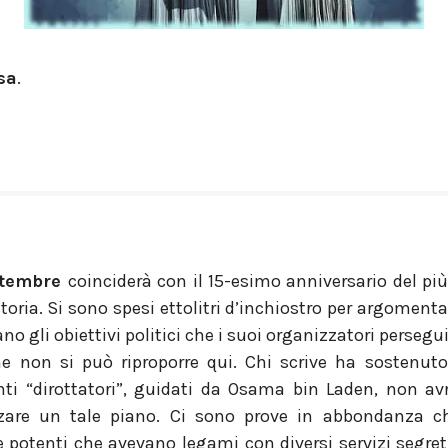
sa
.
ttembre
coinciderà con il 15-esimo anniversario del pi
 storia. Si sono spesi ettolitri d’inchiostro per argomenta
ano gli obiettivi politici che i suoi organizzatori perseg
e non si può riproporre qui. Chi scrive ha sostenut
ti “dirottatori”, guidati da Osama bin Laden, non av
zzare un tale piano. Ci sono prove in abbondanza ch
e potenti che avevano legami con diversi servizi segret