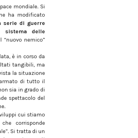
a pace mondiale. Si
one ha modificato
na
serie di guerre
 sistema delle
 il “nuovo nemico”
data, è in corso da
tati tangibili, ma
vista la situazione
rmato di tutto il
on sia in grado di
nde spettacolo del
ne.
viluppi cui stiamo
 che corrisponde
le”. Si tratta di un