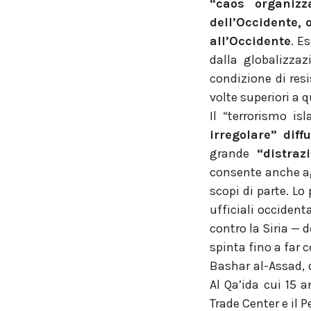
“caos organizz
dell’Occidente, 
all’Occidente
. E
dalla globalizza
condizione di res
volte superiori a q
Il “terrorismo i
irregolare” diff
grande
“distra
consente anche agli
scopi di parte. Lo
ufficiali occident
contro la Siria — 
spinta fino a far 
Bashar al-Assad, 
Al Qa’ida cui 15 
Trade Center e il 