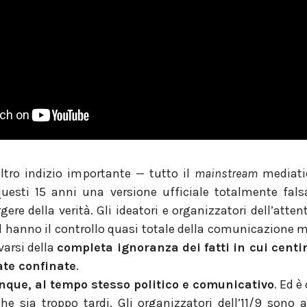
altro indizio importante — tutto il
mainstream
mediati
questi 15 anni una versione ufficiale totalmente falsa,
re della verità. Gli ideatori e organizzatori dell’attent
d hanno il controllo quasi totale della comunicazione 
arsi della
completa ignoranza dei fatti in cui centin
ate confinate
.
nque, al tempo stesso politico e comunicativo
. Ed è
che sia troppo tardi. Gli organizzatori dell’11/9 sono