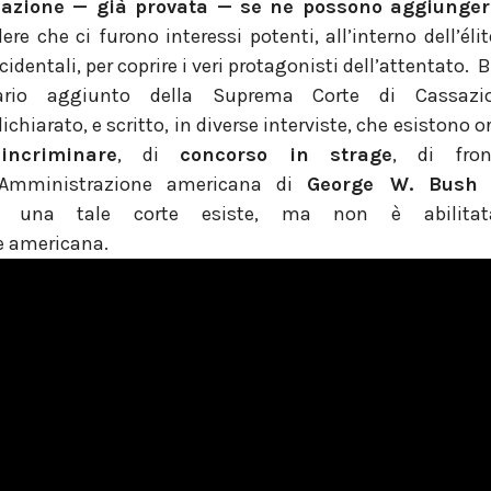
icazione — già provata — se ne possono aggiunge
re che ci furono interessi potenti, all’interno dell’él
ccidentali, per coprire i veri protagonisti dell’attentato. 
rario aggiunto della Suprema Corte di Cassaz
dichiarato, e scritto, in diverse interviste, che esistono 
r
incriminare
, di
concorso in strage
, di fro
 l’Amministrazione americana di
George W. Bush
te una tale corte esiste, ma non è abilitat
e americana.