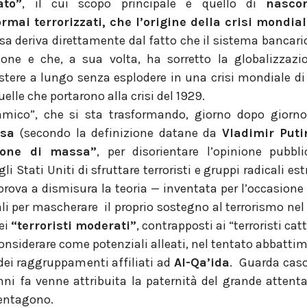
ato”
, il cui scopo principale è quello di
nasco
ormai terrorizzati, che l’origine della crisi mondial
ssa deriva direttamente dal fatto che il sistema bancar
zione e che, a sua volta, ha sorretto la globalizzazi
istere a lungo senza esplodere in una crisi mondiale di
uelle che portarono alla crisi del 1929.
slamico”, che si sta trasformando, giorno dopo giorn
usa
(secondo la definizione datane da
Vladimir Puti
zione di massa”
, per disorientare l’opinione pubb
 Stati Uniti di sfruttare terroristi e gruppi radicali est
 prova a dismisura la teoria — inventata per l’occasione 
ali per mascherare il proprio sostegno al terrorismo nel
dei
“terroristi moderati”
, contrapposti ai “terroristi catt
considerare come potenziali alleati, nel tentato abbatti
dei raggruppamenti affiliati ad
Al-Qa’ida
. Guarda caso
anni fa venne attribuita la paternità del grande attenta
Pentagono.