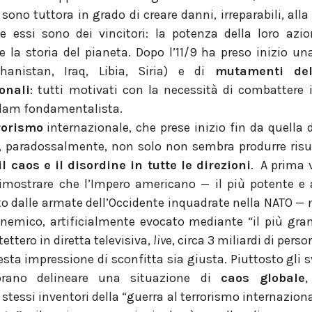
 sono tuttora in grado di creare danni, irreparabili, all
he essi sono dei vincitori: la potenza della loro azi
la storia del pianeta. Dopo l’11/9 ha preso inizio u
hanistan, Iraq, Libia, Siria) e di
mutamenti del
onali
: tutti motivati con la necessità di combattere
Islam fondamentalista.
rorismo
internazionale, che prese inizio fin da quella 
, paradossalmente, non solo non sembra produrre risul
 caos e il disordine in tutte le direzioni
. A prima 
imostrare che l’Impero americano — il più potente e a
 dalle armate dell’Occidente inquadrate nella NATO — n
nemico, artificialmente evocato mediante “il più gra
ettero in diretta televisiva,
liv
e, circa 3 miliardi di perso
sta impressione di sconfitta sia giusta. Piuttosto gli s
brano delineare una situazione di
caos globale
,
 stessi inventori della “guerra al terrorismo internaziona