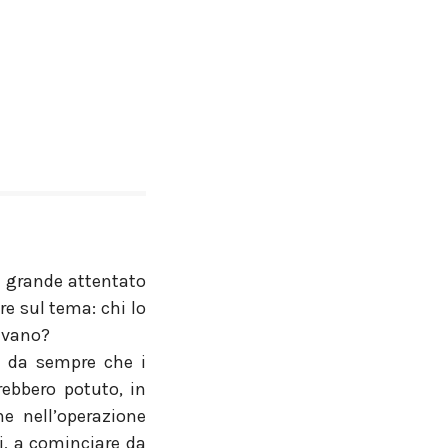
ù grande attentato
re sul tema: chi lo
uivano?
o da sempre che i
rebbero potuto, in
e nell’operazione
i, a cominciare da