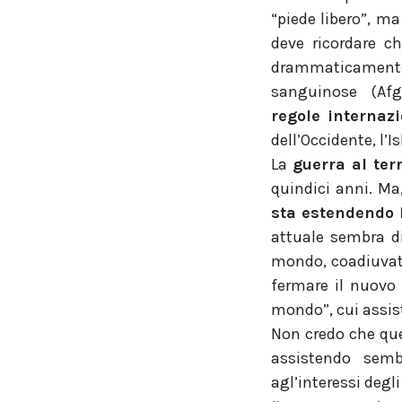
“piede libero”, ma
deve ricordare c
drammaticamente 
sanguinose (Afg
regole internazi
dell’Occidente, l’
La
guerra al ter
quindici anni. Ma
sta estendendo il
attuale sembra d
mondo, coadiuvato
fermare il nuovo 
mondo”, cui assist
Non credo che que
assistendo sem
agl’interessi degli