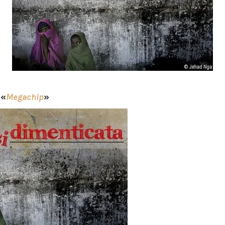
a
«
Megachip
»