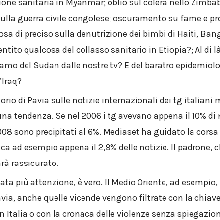
zione sanitaria in Myanmar; oblio sul colera nello Zimb
sulla guerra civile congolese; oscuramento su fame e pr
cosa di preciso sulla denutrizione dei bimbi di Haiti, Ba
ntito qualcosa del collasso sanitario in Etiopia?; Al di l
iamo del Sudan dalle nostre tv? E del baratro epidemiol
’Iraq?
torio di Pavia sulle notizie internazionali dei tg italian
a tendenza. Se nel 2006 i tg avevano appena il 10% di n
008 sono precipitati al 6%. Mediaset ha guidato la corsa 
ca ad esempio appena il 2,9% delle notizie. Il padrone, c
arà rassicurato.
stata più attenzione, è vero. Il Medio Oriente, ad esempio,
tavia, anche quelle vicende vengono filtrate con la chiav
 in Italia o con la cronaca delle violenze senza spiegazio