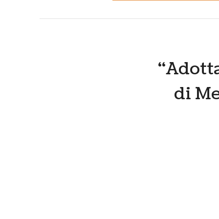
“Adotta
di Me