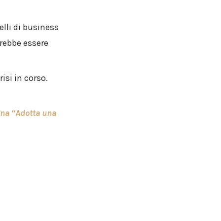
elli di business
trebbe essere
isi in corso.
gna “Adotta una