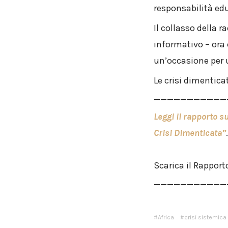
responsabilità ed
Il collasso della r
informativo – ora
un’occasione per u
Le crisi dimentica
___________
Leggi il rapporto s
Crisi Dimenticata”
.
Scarica il Rapport
___________
Africa
crisi sistemica