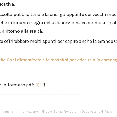
ucativa.
accolta pubblicitaria e la crisi galoppante dei vecchi mod
 che infuriano i segni della depressione economica – po
n ritorno alla realtà.
te offrirebbero molti spunti per capire anche la Grande Cr
________________________
ulle Crisi dimenticate e le modalità per aderire alla campa
o in formato pdf:
[
QUI
]
.
________________________
guerre
informazione
Medici Senza Frontiere
Osservatorio di Pavia