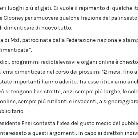
r i luoghi più sfigati. Ci vuole il rapimento di qualche it
ge Clooney per smuovere qualche frazione del palinsesto 
 di dimenticare di nuovo tutto.
 di Msf, patrocinata dalla Federazione nazionale stampa
dimenticata”.
odici, programmi radiotelevisivi e organi online è chiest
più crisi dimenticate nel corso dei prossimi 12 mesi, fino 
estate importanti hanno aderito. Tra esse ritroviamo anc
rò si tengono ben strette, anzi sempre più larghe, le co
 online, sempre più rutilanti e invadenti, a signoreggiare
blicitario.
esidente Fnsi contesta l’idea del gusto medio del pubbl
nteressato a questi argomenti. In capo ai direttori indi