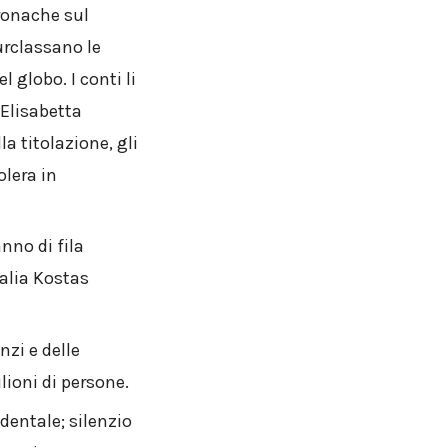
cronache sul
urclassano le
 globo. I conti li
 Elisabetta
a titolazione, gli
olera in
nno di fila
talia Kostas
nzi e delle
lioni di persone.
dentale; silenzio