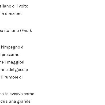
aliano o il volto
in direzione
 italiana (Fnsi),
o l’impegno di
al prossimo
he i maggiori
lonne del gossip
 il rumore di
ico televisivo come
vidua una grande