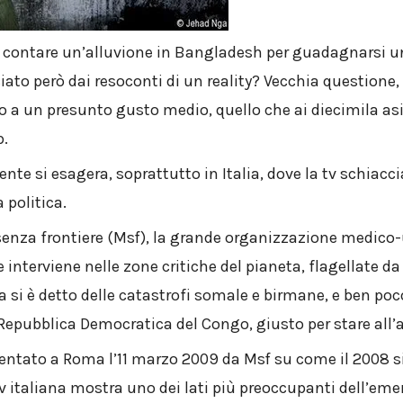
 contare un’alluvione in Bangladesh per guadagnarsi un 
iato però dai resoconti di un reality? Vecchia questione,
 a un presunto gusto medio, quello che ai diecimila asi
p.
te si esagera, soprattutto in Italia, dove la tv schiacci
 politica.
 senza frontiere (Msf), la grande organizzazione medico
 interviene nelle zone critiche del pianeta, flagellate da
a si è detto delle catastrofi somale e birmane, e ben po
a Repubblica Democratica del Congo, giusto per stare all’
sentato a Roma l’11 marzo 2009 da Msf su come il 2008 s
v italiana mostra uno dei lati più preoccupanti dell’em