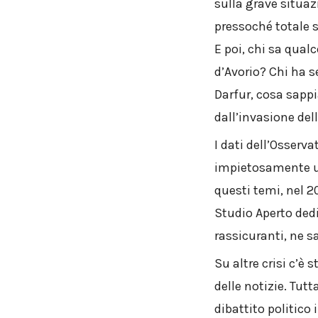
sulla grave situa
pressoché totale 
E poi, chi sa qual
d’Avorio? Chi ha se
Darfur, cosa sapp
dall’invasione dell
I dati dell’Osserva
impietosamente un
questi temi, nel 2
Studio Aperto dedi
rassicuranti, ne s
Su altre crisi c’è 
delle notizie. Tut
dibattito politico