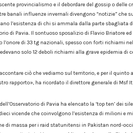
escente provincialismo e il debordare del gossip o delle 
re banali influenze invernali divengono “notizie” che s
ano l’esistenza di chi si ammala dalla parte sbagliata del
orio di Pavia. Il sontuoso sposalizio di Flavio Briatore ed
 l’onore di 33 tg nazionali, spesso con forti richiami nell
edevano solo 12 deboli richiami alla grave epidemia di c
accontare ciò che vediamo sul territorio, e per il quinto a
tro rapporto», ha ricordato il direttore generale di Msf I
ell’Osservatorio di Pavia ha elencato la ‘top ten’ dei sile
dieci vicende che coinvolgono l’esistenza di milioni e mi
he di massa per i raid statunitensi in Pakistan nord-occi