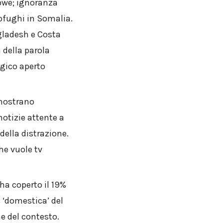
abwe; ignoranza
ofughi in Somalia.
ngladesh e Costa
à della parola
ogico aperto
i mostrano
otizie attente a
della distrazione.
he vuole tv
 ha coperto il 19%
e ‘domestica’ del
ne del contesto.