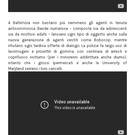
A Baltimora non bastano più nemmeno gli agenti in tenuta
antisommossa. Bande numerose – composte sia da adolescenti
sia da rivoltosi adulti – lanciano ogni tipo di oggetto anche sulla
nuova generazione di agenti vestiti come Robocop, mentre
rifiutano ogni tardiva offerta di dialogo. La polizia fa largo uso di
lacrimogeni e proiettili di gomma, con centinaia di arresti e
coprifuoco notturno (per i minorenni addirittura anche diurno),
intanto che i grossi ipermercati e anche la University of
Maryland serrano i loro cancelli.