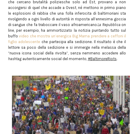
che cercano brutalità poliziesche solo ad Est, provano a non
accorgersi di quel che accade a Ovest, né mettono in primo piano
le esplosioni di rabbia che una folla inferocita di baltimoriani sta
rivolgendo a ogni livello di autorità in risposta all’ennesima goccia
di sangue che fa traboccare il vaso afroamericano.
La Repubblica
on
line, per esempio, ha ammortizzato la notizia puntando tutto sul
buffo
video che mostra un’energica Big Mama prendere a ceffoni il
figlio adolescente
che partecipa alla sedizione. Il risultato è che il
lettore sa poco della sedizione e si immerge nella melassa della
“nuova icona social della rivolta”, senza nemmeno accedere allo
hashtag
autenticamente social del momento,
#BaltimoreRiots
.