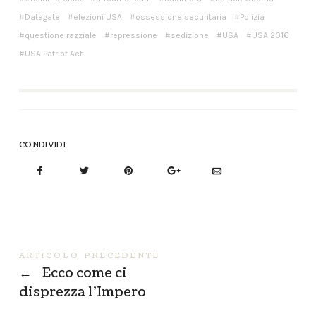
Datagate
elezioni USA
ossessione securitaria
Polizia
questione razziale
repressione
sedizione
USA
USA 2016
USA Patriot Act
CONDIVIDI
ARTICOLO PRECEDENTE
←
Ecco come ci
disprezza l’Impero