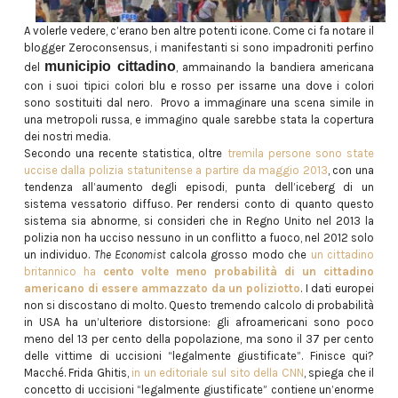
A volerle vedere, c’erano ben altre potenti icone. Come ci fa notare il
blogger Zeroconsensus, i manifestanti si sono impadroniti perfino
municipio cittadino
del
, ammainando la bandiera americana
con i suoi tipici colori blu e rosso per issarne una dove i colori
sono sostituiti dal nero. Provo a immaginare una scena simile in
una metropoli russa, e immagino quale sarebbe stata la copertura
dei nostri media.
Secondo una recente statistica, oltre
tremila persone sono state
uccise dalla polizia statunitense a partire da maggio 2013
, con una
tendenza all’aumento degli episodi, punta dell’iceberg di un
sistema vessatorio diffuso. Per rendersi conto di quanto questo
sistema sia abnorme, si consideri che in Regno Unito nel 2013 la
polizia non ha ucciso nessuno in un conflitto a fuoco, nel 2012 solo
un individuo.
The Economist
calcola grosso modo che
un cittadino
britannico ha
cento volte meno probabilità di un cittadino
americano di essere ammazzato da un poliziotto
. I dati europei
non si discostano di molto. Questo tremendo calcolo di probabilità
in USA ha un’ulteriore distorsione: gli afroamericani sono poco
meno del 13 per cento della popolazione, ma sono il 37 per cento
delle vittime di uccisioni “legalmente giustificate”. Finisce qui?
Macché. Frida Ghitis,
in un editoriale sul sito della CNN
, spiega che il
concetto di uccisioni “legalmente giustificate” contiene un’enorme