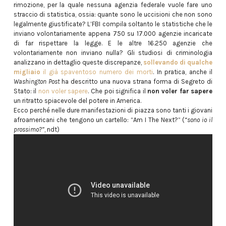
rimozione, per la quale nessuna agenzia federale vuole fare uno
straccio di statistica, ossia: quante sono le uccisioni che non sono
legalmente giustificate? L’FBI compila soltanto le statistiche che le
inviano volontariamente appena 750 su 17.000 agenzie incaricate
di far rispettare la legge. E le altre 16.250 agenzie che
volontariamente non inviano nulla? Gli studiosi di criminologia
analizzano in dettaglio queste discrepanze,
sollevando di qualche
migliaio
il già spaventoso numero dei morti
. In pratica, anche il
Washington Post
ha descritto una nuova strana forma di Segreto di
Stato: il
non voler sapere
. Che poi significa il
non voler far sapere
un ritratto spiacevole del potere in America.
Ecco perché nelle dure manifestazioni di piazza sono tanti i giovani
afroamericani che tengono un cartello: “Am I The Next?” (
“sono io il
prossimo?”
, ndt)