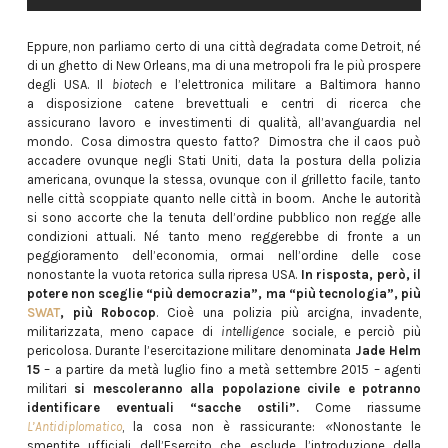
Eppure, non parliamo certo di una città degradata come Detroit, né
di un ghetto di New Orleans, ma di una metropoli fra le più prospere
degli USA. Il
biotech
e l’elettronica militare a Baltimora hanno
a disposizione catene brevettuali e centri di ricerca che
assicurano lavoro e investimenti di qualità, all’avanguardia nel
mondo. Cosa dimostra questo fatto? Dimostra che il caos può
accadere ovunque negli Stati Uniti, data la postura della polizia
americana, ovunque la stessa, ovunque con il grilletto facile, tanto
nelle città scoppiate quanto nelle città in boom. Anche le autorità
si sono accorte che la tenuta dell’ordine pubblico non regge alle
condizioni attuali. Né tanto meno reggerebbe di fronte a un
peggioramento dell’economia, ormai nell’ordine delle cose
nonostante la vuota retorica sulla ripresa USA.
In risposta, però, il
potere non sceglie “più democrazia”, ma “più tecnologia”, più
SWAT
, più Robocop
. Cioè una polizia più arcigna, invadente,
militarizzata, meno capace di
intelligence
sociale, e perciò più
pericolosa. Durante l’esercitazione militare denominata
Jade Helm
15
– a partire da metà luglio fino a metà settembre 2015 – agenti
militari
si mescoleranno alla popolazione civile e potranno
identificare eventuali “sacche ostili”.
Come riassume
L’Antidiplomatico
, la cosa non è rassicurante:
«
Nonostante le
smentite ufficiali dell’Esercito che esclude l’introduzione della