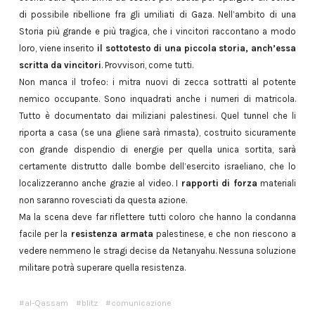
di possibile ribellione fra gli umiliati di Gaza. Nell’ambito di una
Storia più grande e più tragica, che i vincitori raccontano a modo
loro, viene inserito
il sottotesto di una piccola storia, anch’essa
scritta da vincitori
. Provvisori, come tutti.
Non manca il trofeo: i mitra nuovi di zecca sottratti al potente
nemico occupante. Sono inquadrati anche i numeri di matricola.
Tutto è documentato dai miliziani palestinesi. Quel tunnel che li
riporta a casa (se una gliene sarà rimasta), costruito sicuramente
con grande dispendio di energie per quella unica sortita, sarà
certamente distrutto dalle bombe dell’esercito israeliano, che lo
localizzeranno anche grazie al video. I
rapporti di forza
materiali
non saranno rovesciati da questa azione.
Ma la scena deve far riflettere tutti coloro che hanno la condanna
facile per la
resistenza armata
palestinese, e che non riescono a
vedere nemmeno le stragi decise da Netanyahu. Nessuna soluzione
militare potrà superare quella resistenza.
al-Qassam
blitz
comunicazione