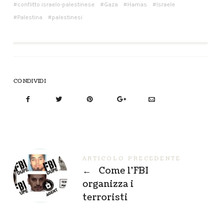
conflitto israelo-palestinese
Gaza
Hamas
Israele
Palestina
palestinesi
CONDIVIDI
ARTICOLO PRECEDENTE
←
Come l’FBI
organizza i
terroristi