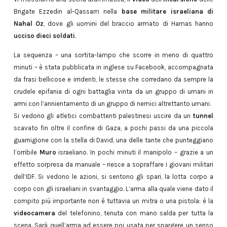
Brigate Ezzedin al-Qassam nella
base militare israeliana di
Nahal Oz
, dove gli uomini del braccio armato di Hamas hanno
ucciso dieci soldati
.
La sequenza – una sortita-lampo che scorre in meno di quattro
minuti – è stata pubblicata in inglese su Facebook, accompagnata
da frasi bellicose e irridenti, le stesse che corredano da sempre la
crudele epifania di ogni battaglia vinta da un gruppo di umani in
armi con l’annientamento di un gruppo di nemici altrettanto umani.
Si vedono gli atletici combattenti palestinesi uscire da un
tunnel
scavato fin oltre il confine di Gaza, a pochi passi da una piccola
guarnigione con la stella di David, una delle tante che punteggiano
l’orribile
Muro
israeliano. In pochi minuti il manipolo – grazie a un
effetto sorpresa da manuale – riesce a sopraffare i giovani militari
dell’IDF. Si vedono le azioni, si sentono gli spari, la lotta corpo a
corpo con gli israeliani in svantaggio. L’arma alla quale viene dato il
compito più importante non è tuttavia un mitra o una pistola: è la
videocamera
del telefonino, tenuta con mano salda per tutta la
scena. Sarà quell’arma ad essere poi usata per spargere un senso