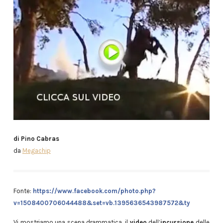
di Pino Cabras
da
Megachip
Fonte:
https://www.facebook.com/photo.php?
v=1508400706044488&set=vb.1395636543987572&ty
Vi mostriamo una scena drammatica, il
video
dell’
incursione
delle