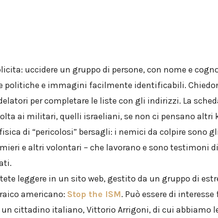
plicita: uccidere un gruppo di persone, con nome e cogn
 politiche e immagini facilmente identificabili. Chiedo
elatori per completare le liste con gli indirizzi. La sche
ta ai militari, quelli israeliani, se non ci pensano altri ki
isica di “pericolosi” bersagli: i nemici da colpire sono gli
rmieri e altri volontari – che lavorano e sono testimoni 
ati.
tete leggere in un sito web, gestito da un gruppo di est
braico americano:
Stop the ISM
. Può essere di interesse 
 un cittadino italiano, Vittorio Arrigoni, di cui abbiamo
l