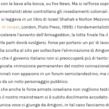
w con la bava alla bocca, su Fox News. Ma si rafforza sopr
amentalisti ebrei controllano gli insediamenti coloniali 
à si leggeva in un libro di Israel Shahak e Norton Mezvin
in Israel
, London, Pluto Press, 1999). I fondamentalisti 
elerare l’avvento dell’Armageddon, la lotta finale fra il 
le parti dovrà svolgersi. Forse per portarsi un po’ di lavo
ia sciolta al sito per sollecitare l’eliminazione di Arrigon
 che il governo italiano non si preoccuperà più di tant
spicata «rimozione permanente» del nostro connazionale
iminali non appaiono in un forum semiclandestino, ma i
to da un noto personaggio pubblico.
che anche le forze armate israeliane non vogliono test
e il nostro mainstream si è subito docilmente accodato 
’unica voce ci giunge da Arrigoni, in tal caso facciamo d