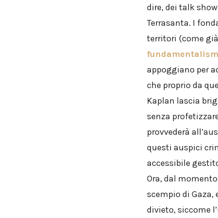
dire, dei talk sho
Terrasanta. I fond
territori (come gi
fundamentalism 
appoggiano per acc
che proprio da quel
Kaplan lascia brigl
senza profetizzare
provvederà all’au
questi auspici cr
accessibile gesti
Ora, dal momento 
scempio di Gaza, 
divieto, siccome l