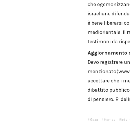
che egemonizzano s
israeliane difenda
è bene liberarsi c
mediorientale. Il 
testimoni da rispe
Aggiornamento d
Devo registrare una
menzionato(www.s
accettare che i m
dibattito pubblico.
di pensiero. E’ de
Gaza
Hamas
info