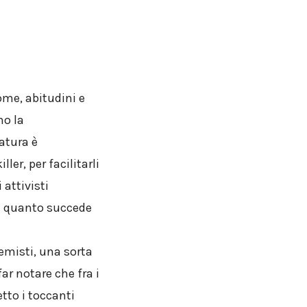
ome, abitudini e
no la
datura è
ller, per facilitarli
 attivisti
di quanto succede
remisti, una sorta
far notare che fra i
etto i toccanti