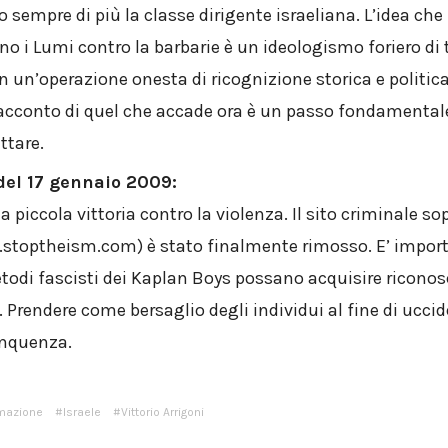
empre di più la classe dirigente israeliana. L’idea che
no i Lumi contro la barbarie è un ideologismo foriero di 
on un’operazione onesta di ricognizione storica e politi
racconto di quel che accade ora è un passo fondamentale,
ttare.
el 17 gennaio 2009:
 piccola vittoria contro la violenza. Il sito criminale so
toptheism.com) è stato finalmente rimosso. E’ impor
etodi fascisti dei Kaplan Boys possano acquisire ricono
 Prendere come bersaglio degli individui al fine di uccide
linquenza.
rmazione
Israele
Vittorio Arrigoni