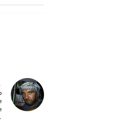
O
o
e
e
→