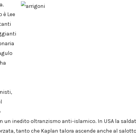
a.
o è Lee
tanti
ggianti
onaria
agulo
 ha
isti,
l
o
 in un inedito oltranzismo anti-islamico. In USA la salda
orzata, tanto che Kaplan talora ascende anche al salotto