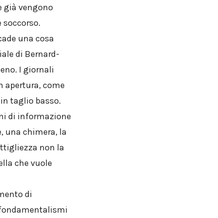
se già vengono
e soccorso.
ccade una cosa
iale di Bernard-
no. I giornali
n apertura, come
in taglio basso.
ani di informazione
e, una chimera, la
ttigliezza non la
ella che vuole
imento di
i fondamentalismi