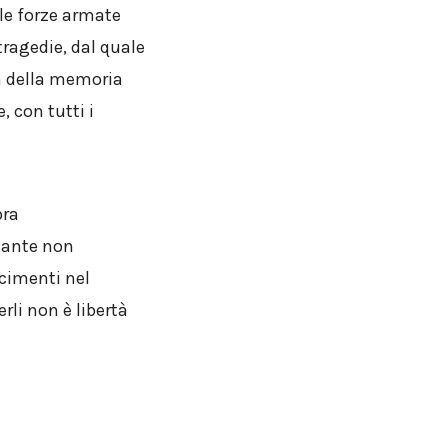
 le forze armate
tragedie, dal quale
ca della memoria
 con tutti i
pra
tante non
scimenti nel
rli non è libertà