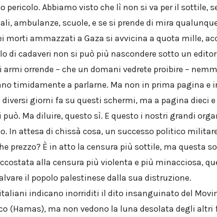
 pericolo. Abbiamo visto che lì non si va per il sottile, 
li, ambulanze, scuole, e se si prende di mira qualunqu
ei morti ammazzati a Gaza si avvicina a quota mille, a
lo di cadaveri non si può più nascondere sotto un editor
di armi orrende – che un domani vedrete proibire – nemme
no timidamente a parlarne. Ma non in prima pagina e i
diversi giorni fa su questi schermi, ma a pagina dieci e 
può. Ma diluire, questo sì. E questo i nostri grandi org
. In attesa di chissà cosa, un successo politico militar
he prezzo? È in atto la censura più sottile, ma questa so
accostata alla censura più violenta e più minacciosa, qu
salvare il popolo palestinese dalla sua distruzione.
 italiani indicano inorriditi il dito insanguinato del Mov
co (Hamas), ma non vedono la luna desolata degli altr