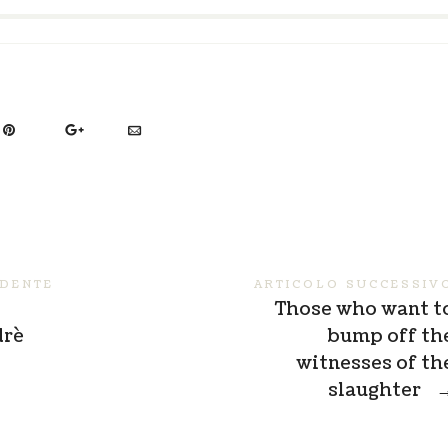
EDENTE
ARTICOLO SUCCESSIV
Those who want t
drè
bump off th
witnesses of th
slaughter