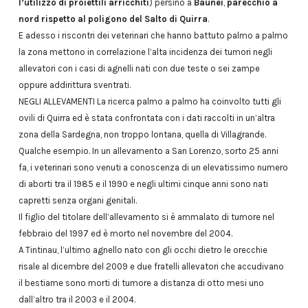
l’utilizzo di proiettili arricchiti
) persino a
Baunei
,
parecchio a
nord rispetto al poligono del Salto di Quirra
.
E adesso i riscontri dei veterinari che hanno battuto palmo a palmo
la zona mettono in correlazione l’alta incidenza dei tumori negli
allevatori con i casi di agnelli nati con due teste o sei zampe
oppure addirittura sventrati.
NEGLI ALLEVAMENTI La ricerca palmo a palmo ha coinvolto tutti gli
ovili di Quirra ed è stata confrontata con i dati raccolti in un’altra
zona della Sardegna, non troppo lontana, quella di Villagrande.
Qualche esempio. In un allevamento a San Lorenzo, sorto 25 anni
fa, i veterinari sono venuti a conoscenza di un elevatissimo numero
di aborti tra il 1985 e il 1990 e negli ultimi cinque anni sono nati
capretti senza organi genitali.
Il figlio del titolare dell’allevamento si è ammalato di tumore nel
febbraio del 1997 ed è morto nel novembre del 2004.
A Tintinau, l’ultimo agnello nato con gli occhi dietro le orecchie
risale al dicembre del 2009 e due fratelli allevatori che accudivano
il bestiame sono morti di tumore a distanza di otto mesi uno
dall’altro tra il 2003 e il 2004.