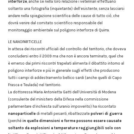
interforze
, anche se nella loro relazione i veterinari effettuano
soltanto una fotografia (inquietante) dell’esistente, senza lasciarsi
andare nella spiegazione scientifica delle cause di tutto ciò, che
dovrà venire dal comitato scientifico responsabile del
monitoraggio ambientale sul poligono interforze di Quirra.
LE NANOPARTICELLE
In attesa dei riscontri ufficiali del controllo del territorio, che doveva
concludersi entro il 2009 ma che non è ancora terminato, quel che
è emerso dai primi riscontri trapelati alimenta il dibattito intorno al
poligono interforze e più in generale sugli effetti che producono
tutti i campi di addestramento bellico sardi (anche quelli di Capo
Frasca e Teulada) nel territorio.
La dottoressa Maria Antonietta Gatti dell’Università di Modena
(consulente del ministero della Difesa nella commissione
parlamentare d’inchiesta sull’uranio impoverito) ha riscontato
nanoparticelle
di metalli pesanti, ribattezzate
polveri di guerra
(perché
in quelle dimensioni e forme possono essere causate
soltanto da esplosioni a temperature raggiungibili solo con