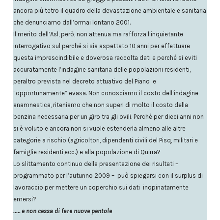
ancora più tetro il quadro della devastazione ambientale e sanitaria
che denunciamo dall’ormai lontano 2001.
Il merito dell’Asl, però, non attenua ma rafforza l’inquietante
interrogativo sul perché si sia aspettato 10 anni per effettuare
questa imprescindibile e doverosa raccolta dati e perché si eviti
accuratamente l’indagine sanitaria delle popolazioni residenti,
peraltro prevista nel decreto attuativo del Piano e
“opportunamente” evasa. Non conosciamo il costo dell’indagine
anamnestica, riteniamo che non superi di molto il costo della
benzina necessaria per un giro tra gli ovili. Perchè per dieci anni non
si è voluto e ancora non si vuole estenderla almeno alle altre
categorie a rischio (agricoltori, dipendenti civili del Pisq, militari e
famiglie residenti,ecc.) e alla popolazione di Quirra?
Lo slittamento continuo della presentazione dei risultati –
programmato per l’autunno 2009 – può spiegarsi con il surplus di
lavoraccio per mettere un coperchio sui dati inopinatamente
emersi?
..… e non cessa di fare nuove pentole