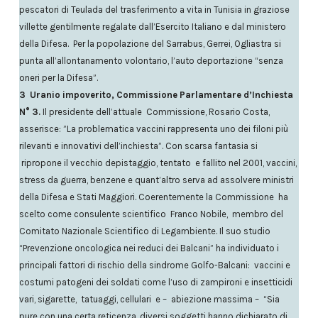
pescatori di Teulada del trasferimento a vita in Tunisia in graziose
villette gentilmente regalate dall’Esercito Italiano e dal ministero
della Difesa. Per la popolazione del Sarrabus, Gerrei, Ogliastra si
punta all’allontanamento volontario, l’auto deportazione “senza
oneri per la Difesa”.
3 Uranio impoverito, Commissione Parlamentare d’Inchiesta
N° 3.
Il presidente dell’attuale Commissione, Rosario Costa,
asserisce: ”La problematica vaccini rappresenta uno dei filoni più
rilevanti e innovativi dell’inchiesta”. Con scarsa fantasia si
ripropone il vecchio depistaggio, tentato e fallito nel 2001, vaccini,
stress da guerra, benzene e quant’altro serva ad assolvere ministri
della Difesa e Stati Maggiori. Coerentemente la Commissione ha
scelto come consulente scientifico Franco Nobile, membro del
Comitato Nazionale Scientifico di Legambiente. Il suo studio
“Prevenzione oncologica nei reduci dei Balcani” ha individuato i
principali fattori di rischio della sindrome Golfo-Balcani: vaccini e
costumi patogeni dei soldati come l’uso di zampironi e insetticidi
vari, sigarette, tatuaggi, cellulari e – abiezione massima – “Sia
pure con una certa reticenza, diversi soggetti hanno dichiarato di