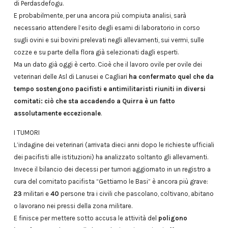
di Perdasdefogu.
E probabilmente, per una ancora più compiuta analisi, sarà
necessario attendere l’esito degli esami di laboratorio in corso
sugli ovini e sui bovini prelevati negli allevamenti, sui vermi, sulle
cozze e su parte della flora già selezionati dagli esperti.
Ma un dato già oggi è certo. Cioè che il lavoro ovile per ovile dei
veterinari delle Asl di Lanusei e Cagliari
ha confermato quel che da
tempo sostengono pacifisti e antimilitaristi riuniti in diversi
comitati: ciò che sta accadendo a Quirra è un fatto
assolutamente eccezionale
.
I TUMORI
L’indagine dei veterinari (arrivata dieci anni dopo le richieste ufficiali
dei pacifisti alle istituzioni) ha analizzato soltanto gli allevamenti.
Invece il bilancio dei decessi per tumori aggiornato in un registro a
cura del comitato pacifista “Gettiamo le Basi” è ancora più grave:
23
militari e
40
persone tra i civili che pascolano, coltivano, abitano
o lavorano nei pressi della zona militare.
E finisce per mettere sotto accusa le attività del
poligono