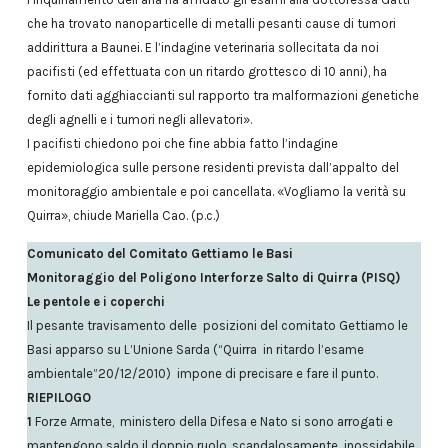
che ha trovato nanoparticelle di metalli pesanti cause di tumori
addirittura a Baunei. E l’indagine veterinaria sollecitata da noi
pacifisti (ed effettuata con un ritardo grottesco di 10 anni), ha
fornito dati agghiaccianti sul rapporto tra malformazioni genetiche
degli agnelli e i tumori negli allevatori».
I pacifisti chiedono poi che fine abbia fatto l’indagine
epidemiologica sulle persone residenti prevista dall’appalto del
monitoraggio ambientale e poi cancellata. «Vogliamo la verità su
Quirra», chiude Mariella Cao. (p.c.)
Comunicato del Comitato Gettiamo le Basi
Monitoraggio del Poligono Interforze Salto di Quirra (PISQ)
Le pentole e i coperchi
Il pesante travisamento delle posizioni del comitato Gettiamo le
Basi apparso su L’Unione Sarda (“Quirra in ritardo l’esame
ambientale”20/12/2010) impone di precisare e fare il punto.
RIEPILOGO
1
Forze Armate, ministero della Difesa e Nato si sono arrogati e
mantengono saldo il doppio ruolo, scandalosamente inossidabile,