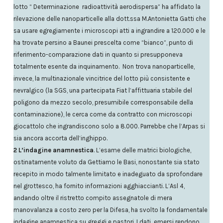
lotto “ Determinazione radioattività aerodispersa” ha affidato la
rilevazione delle nanoparticelle alla dott.ssa M.Antonietta Gatti che
sa usare egregiamente i microscopi atti a ingrandire a 120.000 e le
ha trovate persino a Baunei prescelta come “bianco”, punto di
riferimento-comparazione dati in quanto si presupponeva
totalmente esente da inquinamento. Non trova nanoparticelle,
invece, la multinazionale vincitrice del lotto più consistente e
nevralgico (la SGS, una partecipata Fiat l’affittuaria stabile del
poligono da mezzo secolo, presumibile corresponsabile della
contaminazione), le cerca come da contratto con microscopi
giocattolo che ingrandiscono solo a 8.000. Parrebbe che l’Arpas si
sia ancora accorta dell’inghippo.
2 L’indagine anamnestica
. L’esame delle matrici biologiche,
ostinatamente voluto da Gettiamo le Basi, nonostante sia stato
recepito in modo talmente limitato e inadeguato da sprofondare
nel grottesco, ha fornito informazioni agghiaccianti. L’Asl 4,
andando oltre il ristretto compito assegnatole di mera
manovalanza a costo zero per la Difesa, ha svolto la fondamentale
indagine anamnestica su greggi e pastori. I dati emersi rendono