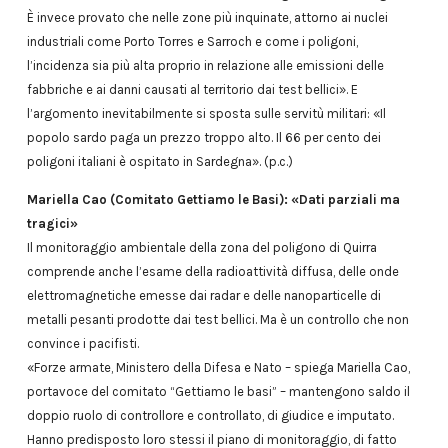
È invece provato che nelle zone più inquinate, attorno ai nuclei
industriali come Porto Torres e Sarroch e come i poligoni,
l’incidenza sia più alta proprio in relazione alle emissioni delle
fabbriche e ai danni causati al territorio dai test bellici». E
l’argomento inevitabilmente si sposta sulle servitù militari: «Il
popolo sardo paga un prezzo troppo alto. Il 66 per cento dei
poligoni italiani è ospitato in Sardegna». (p.c.)
Mariella Cao (Comitato Gettiamo le Basi): «Dati parziali ma
tragici»
Il monitoraggio ambientale della zona del poligono di Quirra
comprende anche l’esame della radioattività diffusa, delle onde
elettromagnetiche emesse dai radar e delle nanoparticelle di
metalli pesanti prodotte dai test bellici. Ma è un controllo che non
convince i pacifisti.
«Forze armate, Ministero della Difesa e Nato – spiega Mariella Cao,
portavoce del comitato “Gettiamo le basi” – mantengono saldo il
doppio ruolo di controllore e controllato, di giudice e imputato.
Hanno predisposto loro stessi il piano di monitoraggio, di fatto