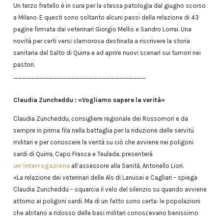
Un terzo fratello è in cura per la stessa patologia dal giugno scorso
a Milano. E questi sono soltanto alcuni passi della relazione di 43
pagine firmata dai veterinari Giorgio Mellis e Sandro Lorrai. Una
novità per certi versi clamorosa destinata a riscrivere la storia
sanitaria del Salto di Quirra e ad aprire nuovi scenari sui tumori nei
pastori.
______________________________
Claudia Zuncheddu : «Vogliamo sapere la verità»
Claudia Zuncheddu, consigliere regionale dei Rossomori e da
sempre in prima fila nella battaglia per la riduzione delle servitù
militari e per conoscere la verità su ciò che avviene nei poligoni
sardi di Quirra, Capo Frasca e Teulada, presenterà
un’interrogazione
all’assessore alla Sanità, Antonello Liori.
«La relazione dei veterinari delle Als di Lanusei e Cagliari – spiega
Claudia Zuncheddu – squarcia il velo del silenzio su quando avviene
attorno ai poligoni sardi. Ma di un fatto sono certa: le popolazioni
che abitano a ridosso delle basi militari conoscevano benissimo