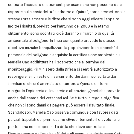
soltnato l’acquisto di strumenti per esami che non possono dare
risposte sulla cosiddetta “sindrome di Quirra”, come ammettono le
stesse Forze armate e le ditte che si sono aggiudicate l’appalto.
Inoltre i risultati, previsti per l’autunno del 2009 e in eterno
slittamento, sono scontati, cioè daranno il marchio di qualità
ambientale al poligono. In linea con quanto prevede lo stesso
obiettivo iniziale: tranquillizzare la popolazione locale nonché il
personale del poligono e acquisire la certificazione ambientale ».
Mariella Cao addirittura ha il sospetto che al termine del
monitoraggio, «il Ministero dalla Difesa si sentirà autorizzato a
respingere le richieste di risarcimento dei danni sollecitate dai
familiari di chi si è ammalato di tumore a Quirra e dintorni,
malgrado l’epidemia di leucemie e alterazioni genetiche provate
anche dall’esame dei veterinari Asl. Se è tutto in regola, significa
che non ci sono danni da pagare, può essere il risultato finale.
Scandaloso». Mariella Cao osserva comunque con favore i dati
parziali trapelati dai primi esami: «Evidentemente il diavolo fa le
pentole ma non i coperchi. La ditta che deve controllare
l’inquinamento dell’aria ha affidato gli esami alla dottoressa Gatti