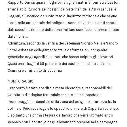
Rapporto Quirra: quasi in ogni ovile agnelli nati malformati e pastori
ammalati di tumore. Le indagini dei veterinari delle Asl di Lanusei e
Cagliari, su incarico del Comitato di indirizzo territoriale che segue
il controllo ambientale del poligono, sono arrivati a risultati choc. I
dati raccolti a ridosso della zona militare sono assolutamente fuori
dalla norma.
Addirittura, secondo la verifica dei veterinari Giorgio Melis e Sandro
Lorrai, esiste un collegamento tra le deformazioni congenite
genetiche degli agnelli e i tumori che hanno colpito gli allevatori.
Quasi una strage: il 65 per cento dei pastori che abita e lavora a
Quirra si è ammalato di leucemia.
MONITORAGGIO
Il rapporto è stato spedito a metà dicembre ai responsabili del
Comitato d’indagine territoriale che si sta occupando del
monitoraggio ambientale della zona del poligono interforze tra le
colline di Perdasdefogu e lo specchio di mare di Capo San Lorenzo.
È soltanto una prima stesura del lavoro che verrà ultimato entro
gennaio con il controllo degli allevamenti presenti nelle campagne