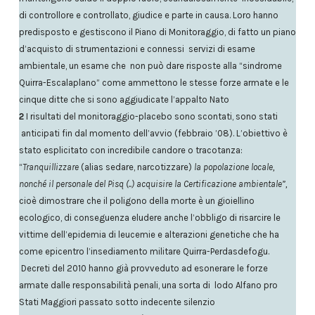
di controllore e controllato, giudice e parte in causa. Loro hanno
predisposto e gestiscono il Piano di Monitoraggio, di fatto un piano
d’acquisto di strumentazioni e connessi servizi di esame
ambientale, un esame che non
può dare risposte alla “sindrome
Quirra-Escalaplano” come ammettono le stesse forze armate e le
cinque ditte che si sono aggiudicate l’appalto Nato
2
I risultati del monitoraggio-placebo
sono scontati, sono stati
anticipati fin dal momento dell’avvio (febbraio ’08). L’obiettivo è
stato esplicitato con incredibile candore o tracotanza:
“
Tranquillizzare
(alias sedare, narcotizzare)
la popolazione locale,
nonché il personale del Pisq (..) acquisire la Certificazione ambientale”,
cioè dimostrare che il poligono della morte è un gioiellino
ecologico, di conseguenza eludere anche l’obbligo di risarcire le
vittime dell’epidemia di leucemie e alterazioni genetiche che ha
come epicentro l’insediamento militare Quirra-Perdasdefogu.
Decreti del 2010 hanno già provveduto ad esonerare le forze
armate dalle responsabilità penali, una sorta di lodo Alfano pro
Stati Maggiori passato sotto indecente silenzio