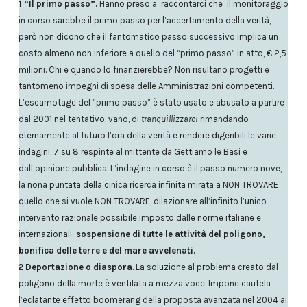
1 “Il primo passo”.
Hanno preso a raccontarci che il monitoraggio
in corso sarebbe il primo passo per l’accertamento della verità,
però non dicono che il fantomatico passo successivo implica un
costo almeno non inferiore a quello del “primo passo” in atto, € 2,5
milioni. Chi e quando lo finanzierebbe? Non risultano progetti e
tantomeno impegni di spesa delle Amministrazioni competenti.
L’escamotage del “primo passo” è stato usato e abusato a partire
dal 2001 nel tentativo, vano, di
tranquillizzarci
rimandando
eternamente al futuro l’ora della verità e rendere digeribili le varie
indagini, 7 su 8 respinte al mittente da Gettiamo le Basi e
dall’opinione pubblica. L’indagine in corso è il passo numero nove,
la nona puntata della cinica ricerca infinita mirata a NON TROVARE
quello che si vuole NON TROVARE, dilazionare all’infinito l’unico
intervento razionale possibile imposto dalle norme italiane e
internazionali:
sospensione di tutte le attività del poligono,
bonifica delle terre e del mare avvelenati.
2 Deportazione o diaspora
. La soluzione al problema creato dal
poligono della morte è ventilata a mezza voce. Impone cautela
l’eclatante effetto boomerang della proposta avanzata nel 2004 ai