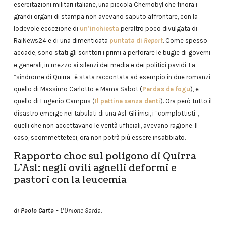
esercitazioni militari italiane, una piccola Chernobyl che finora i
grandi organi di stampa non avevano saputo affrontare, con la
lodevole eccezione di
un’inchiesta
peraltro poco divulgata di
RaiNews24 e di una dimenticata
puntata di
Report
. Come spesso
accade, sono stati gli scrittori i primi a perforare le bugie di governi
e generali, in mezzo ai silenzi dei media e dei politici pavidi. La
“sindrome di Quirra” è stata raccontata ad esempio in due romanzi,
quello di Massimo Carlotto e Mama Sabot (
Perdas de fogu
), e
quello di Eugenio Campus (
Il pettine senza denti
). Ora però tutto il
disastro emerge nei tabulati di una Asl. Gli irrisi, i “complottisti”,
quelli che non accettavano le verità ufficiali, avevano ragione. Il
caso, scommetteteci, ora non potrà più essere insabbiato.
Rapporto choc sul poligono di Quirra
L’Asl: negli ovili agnelli deformi e
pastori con la leucemia
di
Paolo Carta
– L’Unione Sarda
.