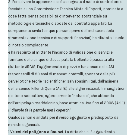
3 Per salvare le apparenze si è assegnato il ruolo di controllore di
facciata a una Commissione Tecnica Mista di Esperti, nominata a
cose fatte, senza possibilità d’intervento sostanziale su
metodologie e tecniche disposte dai contratti appaltati. La
componente civile (cinque persone prive dell’indispensabile
strumentazione tecnica e di supporti finanziari) ha rifiutato il ruolo
di notaio compiacente
e ha respinto al mittente l’incarico di validazione di servizi e
forniture delle cinque ditte,. La patata bollente è passata alla
riluttante ARPAS, l’agglomerato di pezzi e funzionari delle ASL
responsabili di 50 anni di mancati controlli, sponsor delle più
cervellotiche teorie “scientifiche” salvabasimilitari, dall’asineria
dell’arsenico killer di Quirra (Asl 8) alle alghe insaziabili mangiatrici
del torio radioattivo, rigorosamente “naturale”, che abbonda
nell’arcipelago maddalenino, base atomica Usa fino al 2008 (Asl 1).
Il diavolo fa le pentole non i coperchi
Qualcosa non è andata per il verso agognato e predisposto da
ministri e generali.
1
Veleni del poligono a Baunei.
La ditta che si è aggiudicato il