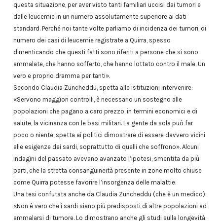
questa situazione, per aver visto tanti familiari uccisi dai tumori e
dalle leucemie in un numero assolutamente superiore ai dati
standard. Perché noi tante volte parliamo di incidenza dei tumori, di
numero dei casi di leucemie registrate a Quirra, spesso
dimenticando che questi fatti sono riferiti a persone che si sono
ammalate, che hanno sofferto, che hanno lottato contro il male. Un
vero e proprio dramma per tanti».
Secondo Claudia Zuncheddu, spetta alle istituzioni intervenire:
«Servono maggiori controlli, è necessario un sostegno alle
popolazioni che pagano a caro prezzo, in termini economici e di
salute, la vicinanza con le basi militari. La gente da sola può far
poco o niente, spetta ai politici dimostrare di essere davvero vicini
alle esigenze dei sardi, soprattutto di quelli che soffrono». Alcuni
indagini del passato avevano avanzato l’ipotesi, smentita da più
parti, che la stretta consanguineità presente in zone molto chiuse
come Quirra potesse favorire l’insorgenza delle malattie.
Una tesi confutata anche da Claudia Zuncheddu (che è un medico):
«Non è vero che i sardi siano più predisposti di altre popolazioni ad
ammalarsi di tumore. Lo dimostrano anche gli studi sulla longevità.