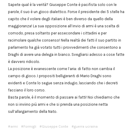
Sapete qual è la verità? Giuseppe Conte è pacifista solo con le
parole, il suo è un gioco dialettico. Forse il presidente dei 5 stelle ha
capito che il volere degli italiani è ben diverso da quello della
maggioranza! La sua opposizione all’invio di armi è una scelta di
comodo, presa soltanto per assecondare i cittadini e per
racimolare qualche consenso! Nella realtà dei fatti il suo partito in
parlamento ha già votato tutti i provvedimenti che consentono a
Draghi di avere una delega in bianco. Svegliarsi adesso a cose fatte
è davvero ridicolo.
La posizione è evanescente come l’aria: di fatto non cambia il
campo di gioco. I propositi belligeranti di Mario Draghi sono
evidenti e Conte lo segue senza indugio, lasciando che i decreti
facciano il loro corso.
Basta parole, è il momento di passare ai fatti! Noi chiediamo che
non si inviino più armi e che si prenda una posizione netta
sull’allargamento della Nato.
armi
Formigli
Giuseppe Conte
guerra ucraina