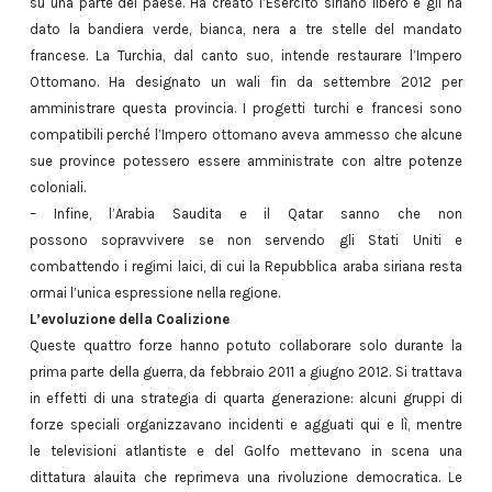
su una parte del paese. Ha creato l’Esercito siriano libero e gli ha
dato la bandiera verde, bianca, nera a tre stelle del mandato
francese. La Turchia, dal canto suo, intende restaurare l’Impero
Ottomano. Ha designato un wali fin da settembre 2012 per
amministrare questa provincia. I progetti turchi e francesi sono
compatibili perché l’Impero ottomano aveva ammesso che alcune
sue province potessero essere amministrate con altre potenze
coloniali.
– Infine, l’Arabia Saudita e il Qatar sanno che non
possono sopravvivere se non servendo gli Stati Uniti e
combattendo i regimi laici, di cui la Repubblica araba siriana resta
ormai l’unica espressione nella regione.
L’evoluzione della Coalizione
Queste quattro forze hanno potuto collaborare solo durante la
prima parte della guerra, da febbraio 2011 a giugno 2012. Si trattava
in effetti di una strategia di quarta generazione: alcuni gruppi di
forze speciali organizzavano incidenti e agguati qui e lì, mentre
le televisioni atlantiste e del Golfo mettevano in scena una
dittatura alauita che reprimeva una rivoluzione democratica. Le