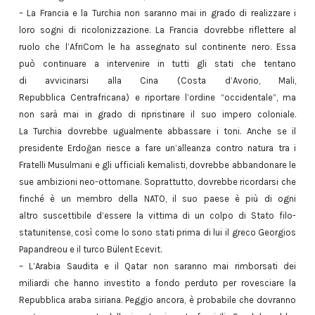
– La Francia e la Turchia non saranno mai in grado di realizzare i
loro sogni di ricolonizzazione. La Francia dovrebbe riflettere al
ruolo che l’AfriCom le ha assegnato sul continente nero. Essa
può continuare a intervenire in tutti gli stati che tentano
di avvicinarsi alla Cina (Costa d’Avorio, Mali,
Repubblica Centrafricana) e riportare l’ordine “occidentale”, ma
non sarà mai in grado di ripristinare il suo impero coloniale.
La Turchia dovrebbe ugualmente abbassare i toni. Anche se il
presidente Erdoğan riesce a fare un’alleanza contro natura tra i
Fratelli Musulmani e gli ufficiali kemalisti, dovrebbe abbandonare le
sue ambizioni neo-ottomane. Soprattutto, dovrebbe ricordarsi che
finché è un membro della NATO, il suo paese è più di ogni
altro suscettibile d’essere la vittima di un colpo di Stato filo-
statunitense, così come lo sono stati prima di lui il greco Georgios
Papandreou e il turco Bülent Ecevit.
– L’Arabia Saudita e il Qatar non saranno mai rimborsati dei
miliardi che hanno investito a fondo perduto per rovesciare la
Repubblica araba siriana. Peggio ancora, è probabile che dovranno