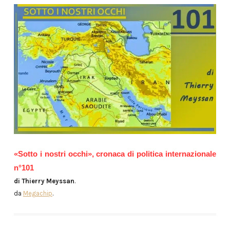
«Sotto i nostri occhi», cronaca di politica internazionale
n°101
di Thierry Meyssan
.
da
Megachip
.