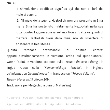
NOTE:
[1] «Rivoluzione pacifica» significa qui che non si farà del
male ai sunniti.
[2] All’inizio della guerra, Hezbollah non era presente in Siria,
ma la Siria ha sostenuto militarmente Hezbollah nella sua
lotta contro l’aggressore israeliano. Non si trattava quindi di
mettere Hezbollah fuori dalla Siria, ma di smettere di
sostenere la Resistenza.
Questa “cronaca settimanale di politica estera”
appare simultaneamente in versione araba sul quotidiano
“Al-
Watan”
(Siria), in versione tedesca sulla
“Neue Reinische Zeitung”
, in
lingua russa sulla
“Komsomolskaja Pravda”
, in inglese
su
“Information Clearing House”
, in francese sul
“Réseau Voltaire”
.
Thierry Meyssan, 19 ottobre 2014.
Traduzione per Megachip a cura di Matzu Yagi.
Califfato
Daesh
Emirato Islamico
gas naturale
geopolitica
ISIS
Israele
jihadisti
Kurdistan