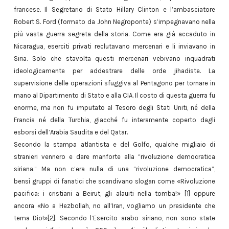
francese. Il Segretario di Stato Hillary Clinton e l’ambasciatore
Robert S. Ford (formato da John Negroponte) s’impegnavano nella
più vasta guerra segreta della storia. Come era già accaduto in
Nicaragua, eserciti privati reclutavano mercenari e li inviavano in
Siria. Solo che stavolta questi mercenari vebivano inquadrati
ideologicamente per addestrare delle orde jihadiste. La
supervisione delle operazioni sfuggiva al Pentagono per tornare in
mano al Dipartimento di Stato e alla CIA. Il costo di questa guerra fu
enorme, ma non fu imputato al Tesoro degli Stati Uniti, né della
Francia né della Turchia, giacché fu interamente coperto dagli
esborsi dell’Arabia Saudita e del Qatar.
Secondo la stampa atlantista e del Golfo, qualche migliaio di
stranieri vennero e dare manforte alla “rivoluzione democratica
siriana.” Ma non c’era nulla di una “rivoluzione democratica”,
bensì gruppi di fanatici che scandivano slogan come «Rivoluzione
pacifica: i cristiani a Beirut, gli alauiti nella tomba!» [1] oppure
ancora «No a Hezbollah, no all’Iran, vogliamo un presidente che
tema Dio!»[2]. Secondo l’Esercito arabo siriano, non sono state