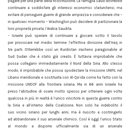
pagare per una parte della ricostruzione. La famiglia Saud dovrebbe
continuare a soddisfare gli interessi economici statunitensi, ma
evitare di perseguire guerre di grande ampiezza e considerare che –
in qualsiasi momento – Washington può decidere di partizionare la
loro proprietà privata, l’Arabia Saudita.
– Israele può sperare di continuare a giocare sotto il tavolo
per provocare nel medio termine l’effettiva divisione dell’Iraq in
tre parti. Otterrebbe così un Kurdistan iracheno paragonabile al
Sud Sudan che è stato già creato. È tuttavia improbabile che
possa collegarvi immediatamente il Nord della Siria. Allo stesso
modo, è improbabile che possa spodestare la missione UNIFIL nel
Libano meridionale e sostituirla con Al-Qa’ida come ha fatto con la
missione UNDOF alla frontiera siriana. Ma in 66 anni Israele ha
preso l’abitudine di osare molto spesso per ottenere ogni volta
qualcosa in più. In realtà è l’unico vincitore in questa guerra contro
la Siria e all’interno della Coalizione. Non solo ha indebolito il
suo vicino siriano per lunghi anni, ma è riuscito a costringerlo
ad abbandonare il suo arsenale chimico. Così è oggi l’unico Stato
al mondo a disporre ufficialmente sia di un arsenale