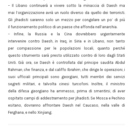
– Il Libano continuerà a vivere sotto la minaccia di Daesh ma
mai l’organizzazione avrà un ruolo diverso da quello dei terroristi.
Gli jihadisti saranno solo un mezzo per congelare un po’ di più
il funzionamento politico di un paese che affonda nell’anarchia.
– Infine, la Russia e la Cina dovrebbero urgentemente
intervenire contro Daesh, in Iraq, in Siria e in Libano, non tanto
per compassione per le popolazioni locali, quanto perché
questo strumento sarà presto utilizzato contro di loro dagli Stati
Uniti. Già ora, se Daesh è controllata dal principe saudita Abdul
Rahman, che finanza, e dal califfo Ibrahim, che dirige le operazioni, i
suoi ufficiali principali sono georgiani, tutti membri dei servizi
segreti militari, e talvolta cinesi turcofoni. Inoltre, il ministro
della difesa georgiano ha ammesso, prima di smentirsi, di aver
ospitato campi di addestramento per jihadisti. Se Mosca e Pechino
esitano, dovranno affrontare Daesh nel Caucaso, nella valle di
Ferghana, e nello Xinjiang.