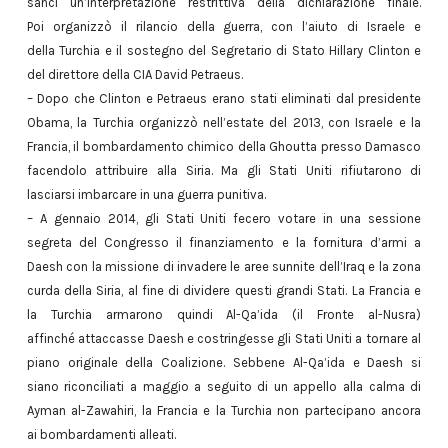
sancì un’interpretazione restrittiva della dichiarazione finale.
Poi organizzò il rilancio della guerra, con l’aiuto di Israele e
della Turchia e il sostegno del Segretario di Stato Hillary Clinton e
del direttore della CIA David Petraeus.
– Dopo che Clinton e Petraeus erano stati eliminati dal presidente
Obama, la Turchia organizzò nell’estate del 2013, con Israele e la
Francia, il bombardamento chimico della Ghoutta presso Damasco
facendolo attribuire alla Siria. Ma gli Stati Uniti rifiutarono di
lasciarsi imbarcare in una guerra punitiva.
– A gennaio 2014, gli Stati Uniti fecero votare in una sessione
segreta del Congresso il finanziamento e la fornitura d’armi a
Daesh con la missione di invadere le aree sunnite dell’Iraq e la zona
curda della Siria, al fine di dividere questi grandi Stati. La Francia e
la Turchia armarono quindi Al-Qa’ida (il Fronte al-Nusra)
affinché attaccasse Daesh e costringesse gli Stati Uniti a tornare al
piano originale della Coalizione. Sebbene Al-Qa’ida e Daesh si
siano riconciliati a maggio a seguito di un appello alla calma di
Ayman al-Zawahiri, la Francia e la Turchia non partecipano ancora
ai bombardamenti alleati.