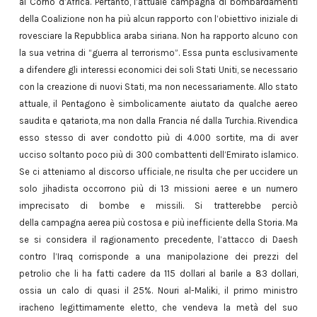
al Corno d’Africa. Pertanto, l’attuale campagna di bombardamenti
della Coalizione non ha più alcun rapporto con l’obiettivo iniziale di
rovesciare la Repubblica araba siriana. Non ha rapporto alcuno con
la sua vetrina di “guerra al terrorismo”. Essa punta esclusivamente
a difendere gli interessi economici dei soli Stati Uniti, se necessario
con la creazione di nuovi Stati, ma non necessariamente. Allo stato
attuale, il Pentagono è simbolicamente aiutato da qualche aereo
saudita e qatariota, ma non dalla Francia né dalla Turchia. Rivendica
esso stesso di aver condotto più di 4.000 sortite, ma di aver
ucciso soltanto poco più di 300 combattenti dell’Emirato islamico.
Se ci atteniamo al discorso ufficiale, ne risulta che per uccidere un
solo jihadista occorrono più di 13 missioni aeree e un numero
imprecisato di bombe e missili. Si tratterebbe perciò
della campagna aerea più costosa e più inefficiente della Storia. Ma
se si considera il ragionamento precedente, l’attacco di Daesh
contro l’Iraq corrisponde a una manipolazione dei prezzi del
petrolio che li ha fatti cadere da 115 dollari al barile a 83 dollari,
ossia un calo di quasi il 25%. Nouri al-Maliki, il primo ministro
iracheno legittimamente eletto, che vendeva la metà del suo