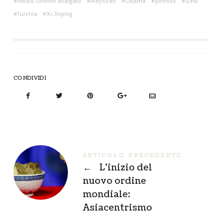
Medio Oriente allargato
Meyssan
Obama
petrolio
Siria
Turchia
Xi Jinping
CONDIVIDI
ARTICOLO PRECEDENTE
←
L’inizio del
nuovo ordine
mondiale:
Asiacentrismo