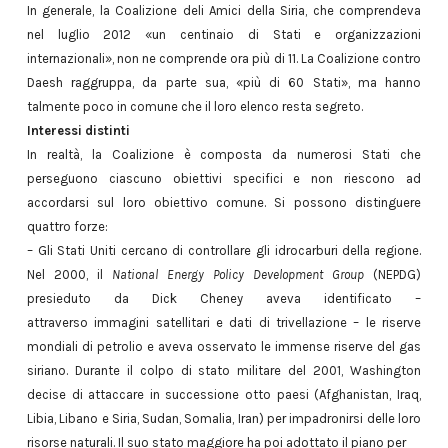
In generale, la Coalizione deli Amici della Siria, che comprendeva
nel luglio 2012 «un centinaio di Stati e organizzazioni
internazionali», non ne comprende ora più di 11. La Coalizione contro
Daesh raggruppa, da parte sua, «più di 60 Stati», ma hanno
talmente poco in comune che il loro elenco resta segreto.
Interessi distinti
In realtà, la Coalizione è composta da numerosi Stati che
perseguono ciascuno obiettivi specifici e non riescono ad
accordarsi sul loro obiettivo comune. Si possono distinguere
quattro forze:
– Gli Stati Uniti cercano di controllare gli idrocarburi della regione.
Nel 2000, il
National Energy Policy Development Group
(NEPDG)
presieduto da Dick Cheney aveva identificato –
attraverso immagini satellitari e dati di trivellazione – le riserve
mondiali di petrolio e aveva osservato le immense riserve del gas
siriano. Durante il colpo di stato militare del 2001, Washington
decise di attaccare in successione otto paesi (Afghanistan, Iraq,
Libia, Libano e Siria, Sudan, Somalia, Iran) per impadronirsi delle loro
risorse naturali. Il suo stato maggiore ha poi adottato il piano per