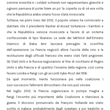
somme investite e i soldati schierati non rappresentano granché e
ognuno pensava di poter tirare un po’ la coperta su di sé una volta
che la Repubblica araba siriana fosse stata rovesciata.
Tuttavia, nei primi mesi del 2012, il popolo siriano ha cominciato a
dubitare che il presidente Bashar al-Assad torturasse i bambini e
che la Repubblica venisse rovesciata a favore di un sistema
confessionale di tipo libanese. La sede dei takfiristi dell’Emirato
Islamico di Baba Amr lasciava presagire la sconfitta
dell’operazione. La Francia negoziò allora l’uscita della crisi e la
restituzione degli ufficiali francesi che erano stati fatti prigionieri.
Gli Stati Uniti e la Russia negoziarono al fine di sostituirsi al Regno
Unito e alla Francia e di spartirsi l’insieme della regione, così come
fecero Londra e Parigi con gli accordi Syke-Picot del 1916.
Da quel momento, niente funzionava più nella coalizione. I
suoi successivi fallimenti dimostrano che non può vincere.
Nel luglio 2012, la Francia organizzava in pompa magna a
Parigi l’incontro più importante della Coalizione e rilanciava la
guerra. Il discorso pronunciato da François Hollande era stato
scritto in inglese, probabilmente dagli israeliani, e poi tradotto in