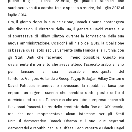
poche migliaia, bensì 250mila, gli jihadisti stranieri che
sarebbero venuti a combattere, e spesso a morire, dal luglio 2012 al
luglio 2014.
Ora, il giorno dopo la sua rielezione, Barack Obama costringeva
alle dimissioni il direttore della CIA, il generale David Petraeus, e
si sbarazzava di Hillary Clinton durante la formazione della sua
nuova amministrazione. Cosicché all’inizio del 2013, la Coalizione
si basava quasi solo esclusivamente sulla Francia e la Turchia, con
gli Stati Uniti che facevano il meno possibile. Questo era
ovviamente il momento che aveva atteso l’Esercito arabo siriano
per lanciare la sua inesorabile riconquista del
territorio. François Hollande e Recep Tayyip Erdoğan, Hillary Clinton e
David Petraeus intendevano rovesciare la repubblica laica per
imporre un regime sunnita che sarebbe stato posto sotto il
dominio diretto della Turchia, ma che avrebbe compreso anche alti
funzionari francesi. Un modello ereditato dalla fine del XIX secolo,
ma che non rappresentava alcun interesse per gli Stati
Uniti. Il democratico Barack Obama e i suoi due segretari
democratici e repubblicani alla Difesa, Leon Panetta e Chuck Hagel