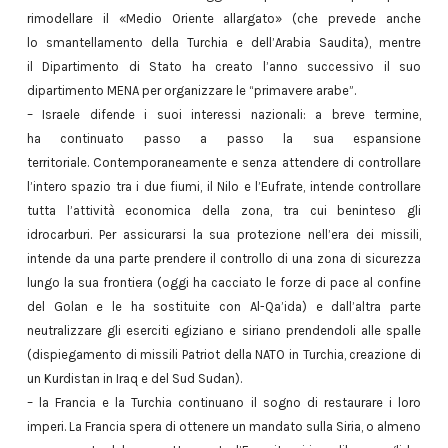
rimodellare il «Medio Oriente allargato» (che prevede anche
lo smantellamento della Turchia e dell’Arabia Saudita), mentre
il Dipartimento di Stato ha creato l’anno successivo il suo
dipartimento MENA per organizzare le “primavere arabe”.
– Israele difende i suoi interessi nazionali: a breve termine,
ha continuato passo a passo la sua espansione
territoriale. Contemporaneamente e senza attendere di controllare
l’intero spazio tra i due fiumi, il Nilo e l’Eufrate, intende controllare
tutta l’attività economica della zona, tra cui beninteso gli
idrocarburi. Per assicurarsi la sua protezione nell’era dei missili,
intende da una parte prendere il controllo di una zona di sicurezza
lungo la sua frontiera (oggi ha cacciato le forze di pace al confine
del Golan e le ha sostituite con Al-Qa’ida) e dall’altra parte
neutralizzare gli eserciti egiziano e siriano prendendoli alle spalle
(dispiegamento di missili Patriot della NATO in Turchia, creazione di
un Kurdistan in Iraq e del Sud Sudan).
– la Francia e la Turchia continuano il sogno di restaurare i loro
imperi. La Francia spera di ottenere un mandato sulla Siria, o almeno