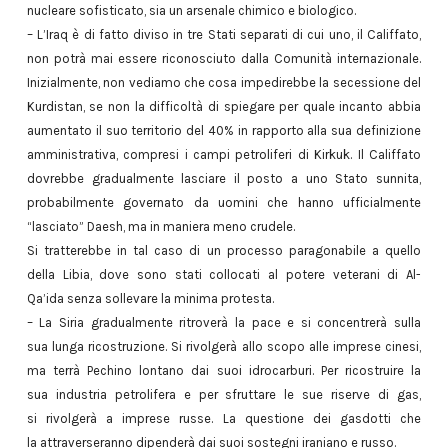
nucleare sofisticato, sia un arsenale chimico e biologico.
– L’Iraq è di fatto diviso in tre Stati separati di cui uno, il Califfato,
non potrà mai essere riconosciuto dalla Comunità internazionale.
Inizialmente, non vediamo che cosa impedirebbe la secessione del
Kurdistan, se non la difficoltà di spiegare per quale incanto abbia
aumentato il suo territorio del 40% in rapporto alla sua definizione
amministrativa, compresi i campi petroliferi di Kirkuk. Il Califfato
dovrebbe gradualmente lasciare il posto a uno Stato sunnita,
probabilmente governato da uomini che hanno ufficialmente
“lasciato” Daesh, ma in maniera meno crudele.
Si tratterebbe in tal caso di un processo paragonabile a quello
della Libia, dove sono stati collocati al potere veterani di Al-
Qa’ida senza sollevare la minima protesta.
– La Siria gradualmente ritroverà la pace e si concentrerà sulla
sua lunga ricostruzione. Si rivolgerà allo scopo alle imprese cinesi,
ma terrà Pechino lontano dai suoi idrocarburi. Per ricostruire la
sua industria petrolifera e per sfruttare le sue riserve di gas,
si rivolgerà a imprese russe. La questione dei gasdotti che
la attraverseranno dipenderà dai suoi sostegni iraniano e russo.