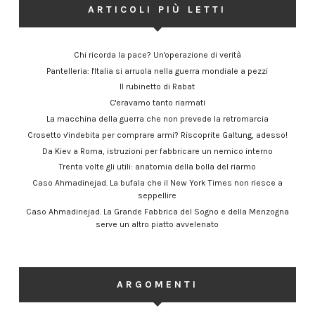
ARTICOLI PIÙ LETTI
Chi ricorda la pace? Un'operazione di verità
Pantelleria: l'Italia si arruola nella guerra mondiale a pezzi
Il rubinetto di Rabat
C'eravamo tanto riarmati
La macchina della guerra che non prevede la retromarcia
Crosetto v'indebita per comprare armi? Riscoprite Galtung, adesso!
Da Kiev a Roma, istruzioni per fabbricare un nemico interno
Trenta volte gli utili: anatomia della bolla del riarmo
Caso Ahmadinejad. La bufala che il New York Times non riesce a
seppellire
Caso Ahmadinejad. La Grande Fabbrica del Sogno e della Menzogna
serve un altro piatto avvelenato
ARGOMENTI