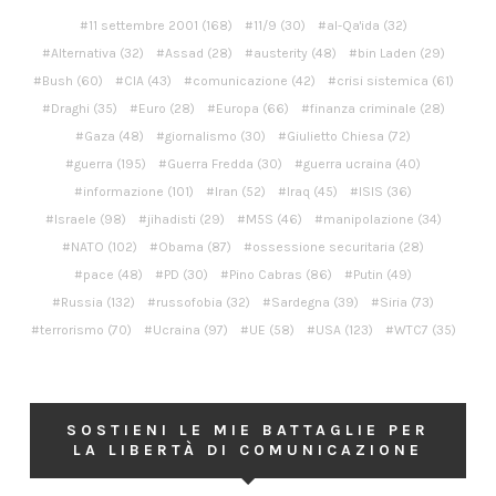
11 settembre 2001
(168)
11/9
(30)
al-Qa'ida
(32)
Alternativa
(32)
Assad
(28)
austerity
(48)
bin Laden
(29)
Bush
(60)
CIA
(43)
comunicazione
(42)
crisi sistemica
(61)
Draghi
(35)
Euro
(28)
Europa
(66)
finanza criminale
(28)
Gaza
(48)
giornalismo
(30)
Giulietto Chiesa
(72)
guerra
(195)
Guerra Fredda
(30)
guerra ucraina
(40)
informazione
(101)
Iran
(52)
Iraq
(45)
ISIS
(36)
Israele
(98)
jihadisti
(29)
M5S
(46)
manipolazione
(34)
NATO
(102)
Obama
(87)
ossessione securitaria
(28)
pace
(48)
PD
(30)
Pino Cabras
(86)
Putin
(49)
Russia
(132)
russofobia
(32)
Sardegna
(39)
Siria
(73)
terrorismo
(70)
Ucraina
(97)
UE
(58)
USA
(123)
WTC7
(35)
SOSTIENI LE MIE BATTAGLIE PER
LA LIBERTÀ DI COMUNICAZIONE