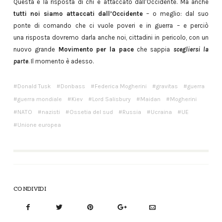
Questa è la risposta di chi è attaccato dall’Occidente. Ma anche
tutti noi siamo attaccati dall’Occidente
– o meglio: dal suo
ponte di comando che ci vuole poveri e in guerra – e perciò
una risposta dovremo darla anche noi, cittadini in pericolo, con un
nuovo grande
Movimento per la pace
che sappia
scegliersi la
parte
. Il momento è adesso.
Donald Tusk
Donbass
Federica Mogherini
gravitas
guerra
guerra mondiale
Kiev
Lord Salisbury
Maidan
Mogherini
NATO
nazisti
Ossetia del sud
Russia
Ucraina
UE
Unione europea
CONDIVIDI