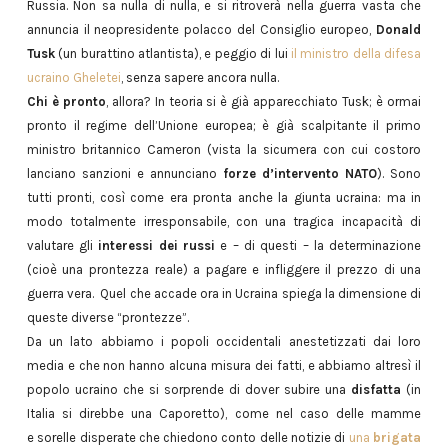
Russia. Non sa nulla di nulla, e si ritroverà nella guerra vasta che
annuncia il neopresidente polacco del Consiglio europeo,
Donald
Tusk
(un burattino atlantista), e peggio di lui
il ministro della difesa
ucraino Gheletei
, senza sapere ancora nulla.
Chi è pronto
, allora? In teoria si è già apparecchiato Tusk; è ormai
pronto il regime dell’Unione europea; è già scalpitante il primo
ministro britannico Cameron (vista la sicumera con cui costoro
lanciano sanzioni e annunciano
forze d’intervento NATO
). Sono
tutti pronti, così come era pronta anche la giunta ucraina: ma in
modo totalmente irresponsabile, con una tragica incapacità di
valutare gli
interessi dei russi
e – di questi – la determinazione
(cioè una prontezza reale) a pagare e infliggere il prezzo di una
guerra vera. Quel che accade ora in Ucraina spiega la dimensione di
queste diverse “prontezze”.
Da un lato abbiamo i popoli occidentali anestetizzati dai loro
media e che non hanno alcuna misura dei fatti, e abbiamo altresì il
popolo ucraino che si sorprende di dover subire una
disfatta
(in
Italia si direbbe una Caporetto), come nel caso delle mamme
e sorelle disperate che chiedono conto delle notizie di
una
brigata