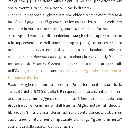
Parigi, ecc. […] L’Occidente arriva ogni 30-50 anni per ottenere ciò
che si merita. Ora nel 2014, sono un po’ in ritardo.»
O anche, in risposta al giornalista che chiede
“Perché avete deciso di
far sfilare i prigionieri di guerra?”
: «Kiev aveva detto che avrebbero
marciato in parata a Donetsk il giorno 24. E così han fatto».
Purtroppo l’esordio di
Federica Mogherini
, appena eletta
Alta rappresentante dell’Unione europea per gli affari esteri e la
politica di sicurezza, non poteva essere più desolante:
«Se non
esiste più un partenariato strategico
– dichiara la nuova Lady Pesc –
è
per scelta di Mosca»
. Ovvero: nessuna autocritica ai piani alti
dell’Ovest, non si ascoltano più le
voci sagge che chiedono di
fermarsi a riflettere
.
Ecco, Mogherini non è pronta. Fa interamente sua tutta
l’
eredità della NATO e della UE
in questi anni di crisi internazionali,
destabilizzazioni, aggressioni ed
escalation
: cioè un
bilancio
disastroso e criminale
, dall’
Iraq
all’
Afghanistan
al
dossier
libico
, alla
Siria
, e ora all’
Ucraina
. Il rendiconto consisterebbe in un
caos funesto interamente imputabile alla lunga
“guerra infinita”
scatenata dalle capitali dell’atlantismo.