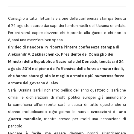
Consiglio a tutti i lettori la visione della conferenza stampa tenuta
il 24 agosto scorso dai capi dei territori ribelli dell’Ucraina orientale.
Per chi vorrà capire davvero chi è pronto alla guerra e chi non lo
è, sarà una mezz’ora ben spesa.
Il video di Pandora TV riporta l’intera conferenza stampa di
Aleksandr V. Zakharchenko, Presidente del Consiglio dei
Ministri della Repubblica Nazionale del Donetsk, tenutasi il 24
agosto 2014 nel pieno dell’offensiva delle forze armate ribelli,
che hanno sbaragliato le meglio armate e più numerose forze
armate del governo di Kiev.
Sarà l’Ucraina, sarà il richiamo bellico dell’anno quattordici, sarà che
ormai le dichiarazioni di molti politici europei già annunciano
la carneficina all’orizzonte, sarà a causa di tutto questo che si
stanno moltiplicando ogni giorno le nuove
evocazioni di una
guerra mondiale
, mentre cresce per molti una sensazione di
pericolo.
Evocare è facile, ma essere davvero pronti all’anticamera