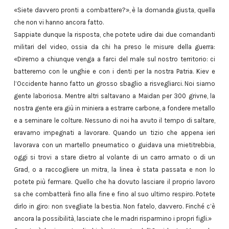
«Siete davvero pronti a combattere?», è la domanda giusta, quella
che non vi hanno ancora fatto.
Sappiate dunque la risposta, che potete udire dai due comandanti
militari del video, ossia da chi ha preso le misure della guerra:
«Diremo a chiunque venga a farci del male sul nostro territorio: ci
batteremo con le unghie e con i denti per la nostra Patria. Kiev e
l’Occidente hanno fatto un grosso sbaglio a risvegliarci. Noi siamo
gente laboriosa. Mentre altri saltavano a Maidan per 300 grivne, la
nostra gente era giù in miniera a estrarre carbone, a fondere metallo
e a seminare le colture. Nessuno di noi ha avuto il tempo di saltare,
eravamo impegnati a lavorare. Quando un tizio che appena ieri
lavorava con un martello pneumatico o guidava una mietitrebbia,
oggi si trovi a stare dietro al volante di un carro armato o di un
Grad, o a raccogliere un mitra, la linea è stata passata e non lo
potete più fermare. Quello che ha dovuto lasciare il proprio lavoro
sa che combatterà fino alla fine e fino al suo ultimo respiro. Potete
dirlo in giro: non svegliate la bestia. Non fatelo, davvero. Finché c’è
ancora la possibilità, lasciate che le madri risparmino i propri figli.»