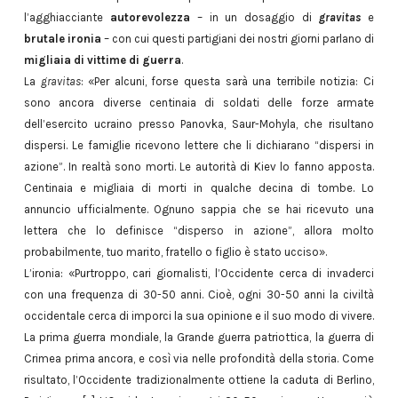
l’agghiacciante
autorevolezza
– in un dosaggio di
gravitas
e
brutale ironia
– con cui questi partigiani dei nostri giorni parlano di
migliaia di vittime di guerra
.
La
gravitas
: «Per alcuni, forse questa sarà una terribile notizia: Ci
sono ancora diverse centinaia di soldati delle forze armate
dell’esercito ucraino presso Panovka, Saur-Mohyla, che risultano
dispersi. Le famiglie ricevono lettere che li dichiarano “dispersi in
azione”. In realtà sono morti. Le autorità di Kiev lo fanno apposta.
Centinaia e migliaia di morti in qualche decina di tombe. Lo
annuncio ufficialmente. Ognuno sappia che se hai ricevuto una
lettera che lo definisce “disperso in azione”, allora molto
probabilmente, tuo marito, fratello o figlio è stato ucciso».
L’ironia: «Purtroppo, cari giornalisti, l’Occidente cerca di invaderci
con una frequenza di 30-50 anni. Cioè, ogni 30-50 anni la civiltà
occidentale cerca di imporci la sua opinione e il suo modo di vivere.
La prima guerra mondiale, la Grande guerra patriottica, la guerra di
Crimea prima ancora, e così via nelle profondità della storia. Come
risultato, l’Occidente tradizionalmente ottiene la caduta di Berlino,