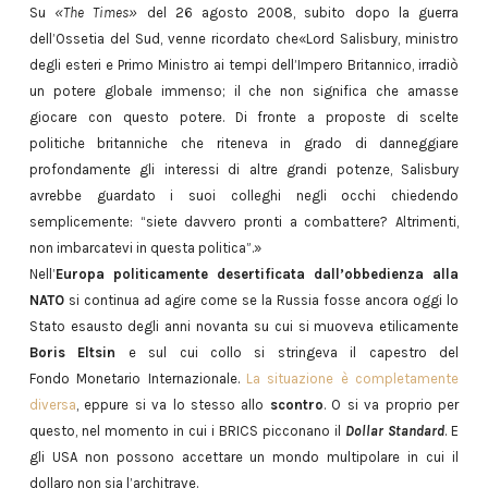
Su
«The Times»
del 26 agosto 2008, subito dopo la guerra
dell’Ossetia del Sud, venne ricordato che«Lord Salisbury, ministro
degli esteri e Primo Ministro ai tempi dell’Impero Britannico, irradiò
un potere globale immenso; il che non significa che amasse
giocare con questo potere. Di fronte a proposte di scelte
politiche britanniche che riteneva in grado di danneggiare
profondamente gli interessi di altre grandi potenze, Salisbury
avrebbe guardato i suoi colleghi negli occhi chiedendo
semplicemente: “siete davvero pronti a combattere? Altrimenti,
non imbarcatevi in questa politica”.»
Nell’
Europa politicamente desertificata dall’obbedienza alla
NATO
si continua ad agire come se la Russia fosse ancora oggi lo
Stato esausto degli anni novanta su cui si muoveva etilicamente
Boris Eltsin
e sul cui collo si stringeva il capestro del
Fondo Monetario Internazionale.
La situazione è completamente
diversa
, eppure si va lo stesso allo
scontro
. O si va proprio per
questo, nel momento in cui i BRICS picconano il
Dollar Standard
. E
gli USA non possono accettare un mondo multipolare in cui il
dollaro non sia l’architrave.