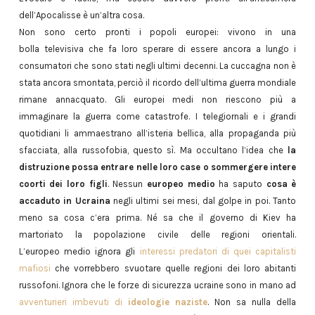
dell’Apocalisse è un’altra cosa.
Non sono certo pronti i popoli europei: vivono in una
bolla televisiva che fa loro sperare di essere ancora a lungo i
consumatori che sono stati negli ultimi decenni. La cuccagna non è
stata ancora smontata, perciò il ricordo dell’ultima guerra mondiale
rimane annacquato. Gli europei medi non riescono più a
immaginare la guerra come catastrofe. I telegiornali e i grandi
quotidiani li ammaestrano all’isteria bellica, alla propaganda più
sfacciata, alla russofobia, questo sì. Ma occultano l’idea che
la
distruzione possa entrare nelle loro case o sommergere intere
coorti dei loro figli
. Nessun
europeo medio
ha saputo
cosa è
accaduto in Ucraina
negli ultimi sei mesi, dal golpe in poi. Tanto
meno sa cosa c’era prima. Né sa che il governo di Kiev ha
martoriato la popolazione civile delle regioni orientali.
L’europeo medio ignora gli
interessi predatori di quei capitalisti
mafiosi
che vorrebbero svuotare quelle regioni dei loro abitanti
russofoni. Ignora che le forze di sicurezza ucraine sono in mano ad
avventurieri imbevuti di
ideologie naziste
. Non sa nulla della