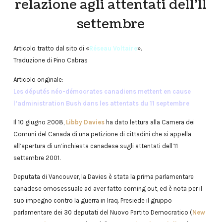
relazione agli attentati dell’11
settembre
Articolo tratto dal sito di «
Réseau Voltaire
».
Traduzione di Pino Cabras
Articolo originale:
Les députés néo-démocrates canadiens mettent en cause
l’administration Bush dans les attentats du 11 septembre
Il 10 giugno 2008,
Libby Davies
ha dato lettura alla Camera dei
Comuni del Canada di una petizione di cittadini che si appella
all’apertura di un’inchiesta canadese sugli attentati dell’11
settembre 2001.
Deputata di Vancouver, la Davies è stata la prima parlamentare
canadese omosessuale ad aver fatto coming out, ed è nota per il
suo impegno contro la guerra in Iraq. Presiede il gruppo
parlamentare dei 30 deputati del Nuovo Partito Democratico (
New