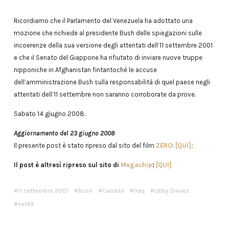
Ricordiamo che il Parlamento del Venezuela ha adottato una
mozione che richiede al presidente Bush delle spiegazioni sulle
incoerenze della sua versione degli attentati dell’11 settembre 2001
e che il Senato del Giappone ha rifiutato di inviare nuove truppe
nipponiche in Afghanistan fintantoché le accuse
dell’amministrazione Bush sulla responsabilità di quel paese negli
attentati dell’11 settembre non saranno corroborate da prove.
Sabato 14 giugno 2008.
Aggiornamento del 23 giugno 2008
Il presente post è stato ripreso dal sito del film
ZERO
:
[QUI];
Il post è altresì ripreso sul sito di
Megachip
:
[QUI]
11 settembre 2001
Bush
Canada
Iraq
Libby Davies
verità