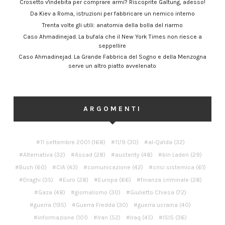
Crosetto v'indebita per comprare armi? Riscoprite Galtung, adesso!
Da Kiev a Roma, istruzioni per fabbricare un nemico interno
Trenta volte gli utili: anatomia della bolla del riarmo
Caso Ahmadinejad. La bufala che il New York Times non riesce a
seppellire
Caso Ahmadinejad. La Grande Fabbrica del Sogno e della Menzogna
serve un altro piatto avvelenato
ARGOMENTI
11 settembre 2001
(168)
11/9
(30)
al-Qa'ida
(32)
Alternativa
(32)
Assad
(28)
austerity
(48)
bin Laden
(29)
Bush
(60)
CIA
(43)
comunicazione
(42)
crisi sistemica
(61)
Draghi
(35)
Euro
(28)
Europa
(66)
finanza criminale
(28)
Gaza
(48)
giornalismo
(30)
Giulietto Chiesa
(72)
guerra
(195)
Guerra Fredda
(30)
guerra ucraina
(40)
informazione
(101)
Iran
(52)
Iraq
(45)
ISIS
(36)