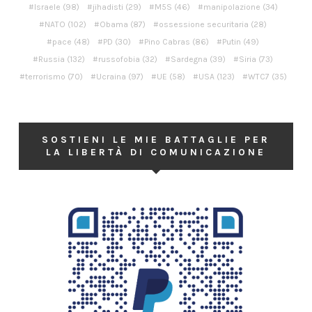
Israele
(98)
jihadisti
(29)
M5S
(46)
manipolazione
(34)
NATO
(102)
Obama
(87)
ossessione securitaria
(28)
pace
(48)
PD
(30)
Pino Cabras
(86)
Putin
(49)
Russia
(132)
russofobia
(32)
Sardegna
(39)
Siria
(73)
terrorismo
(70)
Ucraina
(97)
UE
(58)
USA
(123)
WTC7
(35)
SOSTIENI LE MIE BATTAGLIE PER
LA LIBERTÀ DI COMUNICAZIONE