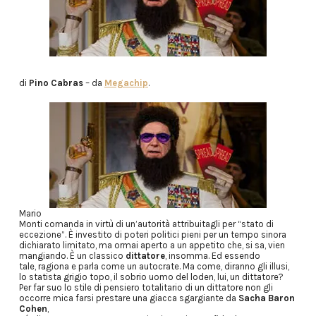
di
Pino Cabras
– da
Megachip
.
Mario
Monti comanda in virtù di un’autorità attribuitagli per “stato di
eccezione”. È investito di poteri politici pieni per un tempo sinora
dichiarato limitato, ma ormai aperto a un appetito che, si sa, vien
mangiando. È un classico
dittatore
, insomma. Ed essendo
tale, ragiona e parla come un autocrate. Ma come, diranno gli illusi,
lo statista grigio topo, il sobrio uomo del loden, lui, un dittatore?
Per far suo lo stile di pensiero totalitario di un dittatore non gli
occorre mica farsi prestare una giacca sgargiante da
Sacha Baron
Cohen
,