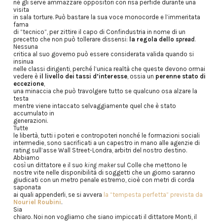
né gli serve ammazzare oppositori con risa perfide durante una
visita
in sala torture. Può bastare la sua voce monocorde e l’immeritata
fama
di “tecnico”, per zittire il capo di Confindustria in nome di un
precetto che non può tollerare dissensi:
la regola dello
spread
.
Nessuna
critica al suo governo può essere considerata valida quando si
insinua
nelle classi dirigenti, perché l’unica realtà che queste devono ormai
vedere è
il livello dei tassi d’interesse
, ossia un
perenne stato di
eccezione
,
una minaccia che può travolgere tutto se qualcuno osa alzare la
testa
mentre viene intaccato selvaggiamente quel che è stato
accumulato in
generazioni.
Tutte
le libertà, tutti i poteri e contropoteri nonché le formazioni sociali
intermedie, sono sacrificati a un capestro in mano alle agenzie di
rating sull’asse Wall Street-Londra, arbitri del nostro destino.
Abbiamo
così un dittatore e il suo
king maker
sul Colle che mettono le
nostre vite nelle disponibilità di soggetti che un giorno saranno
giudicati con un metro penale estremo, cioè con metri di corda
saponata
ai quali appenderli, se si avvera
la “tempesta perfetta” prevista da
Nouriel Roubini
.
Sia
chiaro. Noi non vogliamo che siano impiccati il dittatore Monti, il