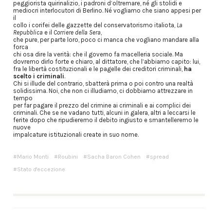
peggiorista quirinalizio, i padroni d’oltremare, né gli stolidi e
mediocri interlocutori di Berlino. Né vogliamo che siano appesi per
il
collo i corifei delle gazzette del conservatorismo italiota,
La
Repubblica
e il
Corriere della Sera
,
che pure, per parte loro, poco ci manca che vogliano mandare alla
forca
chi osa dire la verità: che il governo fa macelleria sociale. Ma
dovremo dirlo forte e chiaro, al dittatore, che l’abbiamo capito: lui,
fra le libertà costituzionali e le pagelle dei creditori criminali,
ha
scelto i criminali
.
Chi si illude del contrario, sbatterà prima o poi contro una realtà
solidissima. Noi, che non ci illudiamo, ci dobbiamo attrezzare in
tempo
per far pagare il prezzo del crimine ai criminali e ai complici dei
criminali. Che se ne vadano tutti, alcuni in galera, altri a leccarsi le
ferite dopo che ripudieremo il debito ingiusto e smantelleremo le
nuove
impalcature istituzionali create in suo nome.
Mario Monti
Roubini
Sacha Baron Cohen
spread
Stato d'eccezione