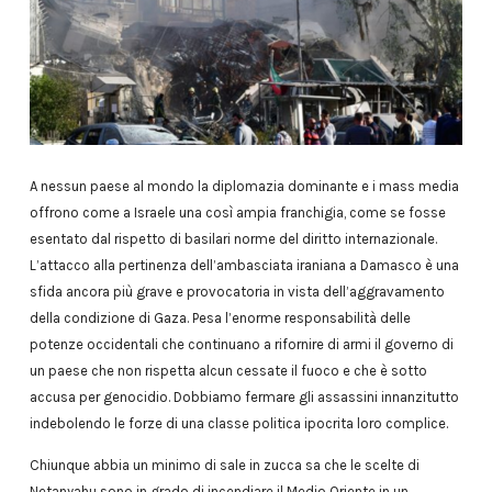
A nessun paese al mondo la diplomazia dominante e i mass media
offrono come a Israele una così ampia franchigia, come se fosse
esentato dal rispetto di basilari norme del diritto internazionale.
L’attacco alla pertinenza dell’ambasciata iraniana a Damasco è una
sfida ancora più grave e provocatoria in vista dell’aggravamento
della condizione di Gaza. Pesa l’enorme responsabilità delle
potenze occidentali che continuano a rifornire di armi il governo di
un paese che non rispetta alcun cessate il fuoco e che è sotto
accusa per genocidio. Dobbiamo fermare gli assassini innanzitutto
indebolendo le forze di una classe politica ipocrita loro complice.
Chiunque abbia un minimo di sale in zucca sa che le scelte di
Netanyahu sono in grado di incendiare il Medio Oriente in un