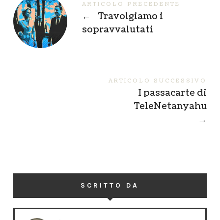
ARTICOLO PRECEDENTE
←
Travolgiamo i
sopravvalutati
ARTICOLO SUCCESSIVO
I passacarte di
TeleNetanyahu
→
SCRITTO DA