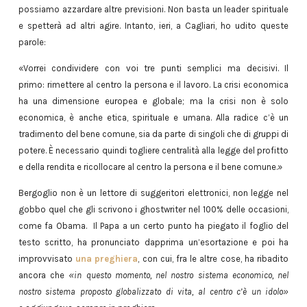
possiamo azzardare altre previsioni. Non basta un leader spirituale
e spetterà ad altri agire. Intanto, ieri, a Cagliari, ho udito queste
parole:
«Vorrei condividere con voi tre punti semplici ma decisivi. Il
primo: rimettere al centro la persona e il lavoro. La crisi economica
ha una dimensione europea e globale; ma la crisi non è solo
economica, è anche etica, spirituale e umana. Alla radice c’è un
tradimento del bene comune, sia da parte di singoli che di gruppi di
potere. È necessario quindi togliere centralità alla legge del profitto
e della rendita e ricollocare al centro la persona e il bene comune.»
Bergoglio non è un lettore di suggeritori elettronici, non legge nel
gobbo quel che gli scrivono i ghostwriter nel 100% delle occasioni,
come fa Obama. Il Papa a un certo punto ha piegato il foglio del
testo scritto, ha pronunciato dapprima un’esortazione e poi ha
improvvisato
una preghiera
, con cui, fra le altre cose, ha ribadito
ancora che
«in questo momento, nel nostro sistema economico, nel
nostro sistema proposto globalizzato di vita, al centro c’è un idolo»