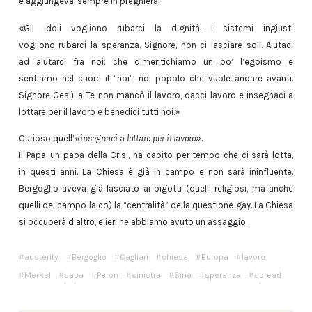
e aggiungeva, sempre in preghiera:
«Gli idoli vogliono rubarci la dignità. I sistemi ingiusti
vogliono rubarci la speranza. Signore, non ci lasciare soli. Aiutaci
ad aiutarci fra noi; che dimentichiamo un po’ l’egoismo e
sentiamo nel cuore il “noi”, noi popolo che vuole andare avanti.
Signore Gesù, a Te non mancò il lavoro, dacci lavoro e insegnaci a
lottare per il lavoro e benedici tutti noi.»
Curioso quell’
«insegnaci a lottare per il lavoro»
.
Il Papa, un papa della Crisi, ha capito per tempo che ci sarà lotta,
in questi anni. La Chiesa è già in campo e non sarà ininfluente.
Bergoglio aveva già lasciato ai bigotti (quelli religiosi, ma anche
quelli del campo laico) la “centralità” della questione gay. La Chiesa
si occuperà d’altro, e ieri ne abbiamo avuto un assaggio.
austerity
Bergoglio
Cagliari
chiesa
Europa
lavoro
Merkel
papa
Peron
sinistra
Siria
speranza
spread