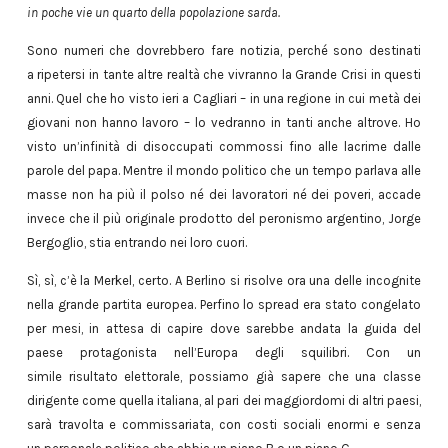
in poche vie un quarto della popolazione sarda.
Sono numeri che dovrebbero fare notizia, perché sono destinati
a ripetersi in tante altre realtà che vivranno la Grande Crisi in questi
anni. Quel che ho visto ieri a Cagliari – in una regione in cui metà dei
giovani non hanno lavoro – lo vedranno in tanti anche altrove. Ho
visto un’infinità di disoccupati commossi fino alle lacrime dalle
parole del papa. Mentre il mondo politico che un tempo parlava alle
masse non ha più il polso né dei lavoratori né dei poveri, accade
invece che il più originale prodotto del peronismo argentino, Jorge
Bergoglio, stia entrando nei loro cuori.
Sì, sì, c’è la Merkel, certo. A Berlino si risolve ora una delle incognite
nella grande partita europea. Perfino lo spread era stato congelato
per mesi, in attesa di capire dove sarebbe andata la guida del
paese protagonista nell’Europa degli squilibri. Con un
simile risultato elettorale, possiamo già sapere che una classe
dirigente come quella italiana, al pari dei maggiordomi di altri paesi,
sarà travolta e commissariata, con costi sociali enormi e senza