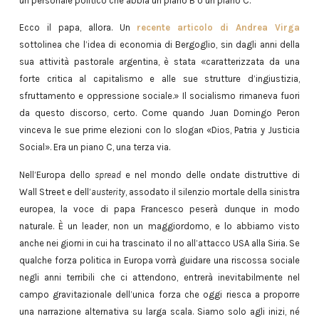
un personale politico che abbia un piano B o un piano C.
Ecco il papa, allora. Un
recente articolo di Andrea Virga
sottolinea che l’idea di economia di Bergoglio, sin dagli anni della
sua attività pastorale argentina, è stata «caratterizzata da una
forte critica al capitalismo e alle sue strutture d’ingiustizia,
sfruttamento e oppressione sociale.» Il socialismo rimaneva fuori
da questo discorso, certo. Come quando Juan Domingo Peron
vinceva le sue prime elezioni con lo slogan «Dios, Patria y Justicia
Social». Era un piano C, una terza via.
Nell’Europa dello
spread
e nel mondo delle ondate distruttive di
Wall Street e dell’
austerity
, assodato il silenzio mortale della sinistra
europea, la voce di papa Francesco peserà dunque in modo
naturale. È un leader, non un maggiordomo, e lo abbiamo visto
anche nei giorni in cui ha trascinato il no all’attacco USA alla Siria. Se
qualche forza politica in Europa vorrà guidare una riscossa sociale
negli anni terribili che ci attendono, entrerà inevitabilmente nel
campo gravitazionale dell’unica forza che oggi riesca a proporre
una narrazione alternativa su larga scala. Siamo solo agli inizi, né