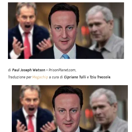
di
Paul Joseph Watson –
PrisonPlanet.com
,
Traduzione per
Megachip
a cura di
Cipriano Tulli
e
Tziu Treccole
.