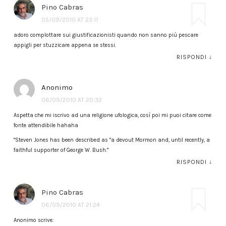
Pino Cabras
05/09/2010 AT 23:11
adoro complottare sui giustificazionisti quando non sanno più pescare
appigli per stuzzicare appena se stessi.
RISPONDI
↓
Anonimo
06/09/2010 AT 20:32
Aspetta che mi iscrivo ad una religione ufologica, così poi mi puoi citare come
fonte attendibile hahaha
"Steven Jones has been described as "a devout Mormon and, until recently, a
faithful supporter of George W. Bush."
RISPONDI
↓
Pino Cabras
06/09/2010 AT 21:24
Anonimo scrive: