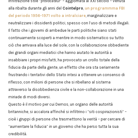
infiltrazione stile
“provocateur”
– aggiornata al XXI secolo – venuta
alla ribalta durante gli anni del
Cointelpro
,
un programmma FBI
del periodo 1956-1971 volto a intralciare
, marginalizzare e
neutralizzare i dissidenti politici, spesso con l’uso di metodi illegali.
Il fatto che i governi di ambedue le parti politiche siano stati
continuamente scoperti a mentire in modo sistematico su tutto
ciò che arrivava alla luce del sole, con la collaborazione obbediente
dei grandi organi mediatici che hanno aiutato le autorità a
insabbiare i propri misfatti, ha provocato un crollo totale della
fiducia da parte della gente, un effetto che ora sta seriamente
frustrando i tentativi dello Stato intesi a ottenere un consenso di
riflesso, con milioni di persone che si ribellano al sistema
attraverso la disobbedienza civile e la non-collaborazione in una
miriade di modi diversi.
Questo è il motivo per cui Demos, un organo delle autorità
britanniche, si accalora affinché si infiltrino i “siti cospirazionisti” –
cioè i gruppi di persone che trasmettono la verità – per cercare di
“aumentare la fiducia” in un governo che ha perso tutta la sua
credibilità.