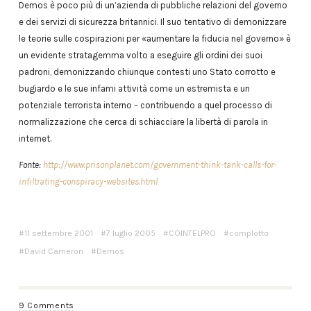
Demos è poco più di un’azienda di pubbliche relazioni del governo
e dei servizi di sicurezza britannici. Il suo tentativo di demonizzare
le teorie sulle cospirazioni per «aumentare la fiducia nel governo» è
un evidente stratagemma volto a eseguire gli ordini dei suoi
padroni, demonizzando chiunque contesti uno Stato corrotto e
bugiardo e le sue infami attività come un estremista e un
potenziale terrorista interno – contribuendo a quel processo di
normalizzazione che cerca di schiacciare la libertà di parola in
internet.
Fonte:
http://www.prisonplanet.com/government-think-tank-calls-for-
infiltrating-conspiracy-websites.html
11 settembre 2001
7 luglio 2005
COINTELPRO
complotto
David Cameron
Demos
9 Comments