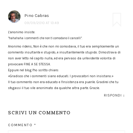
Pino Cabras
09/09/2010 AT 13:49
L'anonimo insiste:
"hahahaha i commenti che non ti comodano li cancelli".
Anonimo ridens, Non è che non mi comodava, il tuo era semplicemente un
commento insultante e stupido, e insultantemente stupido. Dimostrava di
non aver letto né capito nulla, ed era pervaso da un'evidente volonta di
provocare FINE A SE STESSA.
Eppure nel blog l'ho scritto chiaro:
«Gradisco che i commenti siano educati. I provocatori non insistano.»
Il tuo commento non era educato e l'insistenza era puerile. Gradirei che tu
sfogassi il tuo vile anonimato da qualche altra parte. Grazie.
RISPONDI
↓
SCRIVI UN COMMENTO
COMMENTO
*