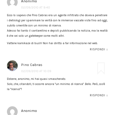
Anonimo
02/09/2010 AT 9:40
Ecco lo sapevo che Pino Cabras era un agente infiltrato che doveva penetrare
i dietrologi per spammare la verità con le immense vaccate viste fino ad oggi,
subito smentite con un minimo di ricerva.
Adesso fai tanto il santarellino e depisti pubblicando la notizia, ma la realtà
è che sei solo un gatekeeper come molti altri.
Vattene kamikaze di bush! Non hai diritto a far informazione nel web.
RISPONDI
↓
Pino Cabras
02/09/2010 AT 10:09
Ebbene, anonimo, mi hai quasi smascherato.
Solo, che, citandoti, ti occorre ancora "un minimo di ricerva". Bello. Però, cos'è
la "ricerva"?
RISPONDI
↓
Anonimo