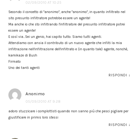
02/09/2010 AT 10:25
Secondo il concetto di "anonimo", anche "anonimo", in quanto infiltrato nel
sito presunto infiltratore potrebbe essere un agente!
Ma anche io che sto infiltrando l'infiltratore del presunto infiltratore potrei
essere un agente!
E così via…Sei un genio, hai capito tutto. Siamo tutti agenti.
Attendiamo con ansia il contributo di un nuovo agente che infilti la mia
infiltrazione nell'infiltrazione dell'infiltrato e (in quanto tale) agente, nonchè,
kamikaze di Bush
Firmato
Uno dei tanti agenti
RISPONDI
↓
Anonimo
05/09/2010 AT 9:28
adoro stuzzicare i complottisti quando non sanno più che pesci pigliare per
giustificare in primis loro stessi
RISPONDI
↓