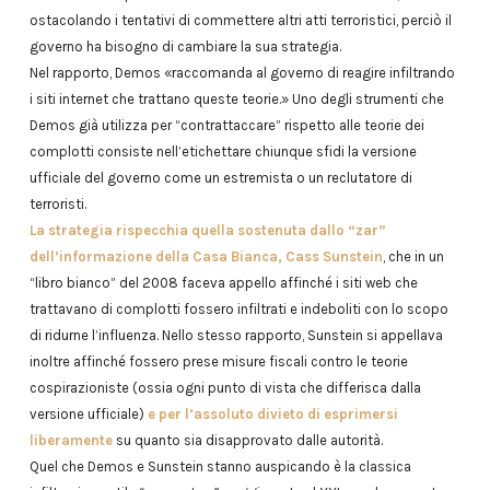
ostacolando i tentativi di commettere altri atti terroristici, perciò il
governo ha bisogno di cambiare la sua strategia.
Nel rapporto, Demos «raccomanda al governo di reagire infiltrando
i siti internet che trattano queste teorie.» Uno degli strumenti che
Demos già utilizza per “contrattaccare” rispetto alle teorie dei
complotti consiste nell’etichettare chiunque sfidi la versione
ufficiale del governo come un estremista o un reclutatore di
terroristi.
La strategia rispecchia quella sostenuta dallo “zar”
dell’informazione della Casa Bianca, Cass Sunstein
, che in un
“libro bianco” del 2008 faceva appello affinché i siti web che
trattavano di complotti fossero infiltrati e indeboliti con lo scopo
di ridurne l’influenza. Nello stesso rapporto, Sunstein si appellava
inoltre affinché fossero prese misure fiscali contro le teorie
cospirazioniste (ossia ogni punto di vista che differisca dalla
versione ufficiale)
e per l’assoluto divieto di esprimersi
liberamente
su quanto sia disapprovato dalle autorità.
Quel che Demos e Sunstein stanno auspicando è la classica