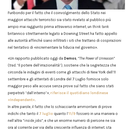
Furibondo per il fatto che il coinvolgimento dello Stato nei
maggiori attacchi terroristici sia stato rivelato al pubblico più
ampio mai raggiunto prima attraverso internet, un
think tank
britannico strettamente legato a Downing Street ha fatto appello
alle autorità affinché siano infiltrati i siti che trattano di cospirazioni
nel tentativo di «incrementare la fiducia nel governo».
«Un rapporto pubblicato oggi da
Demos
,
“The Power of Unreason”
(
trad.
“Il potere dell’irrazionalità”), sostiene che la segretezza che
circonda le indagini di eventi come gli attacchi di New York dell’11
settembre e gli attentati di Londra del 7 Luglio fornisce solo
maggior peso alle accuse senza prove sul fatto che siano stati
perpetrati “dall’interno”»,
riferisce il quotidiano londinese
«Independent»
.
In altre parole, il fatto che lo schiacciante ammontare di prove
indichi che tanto il
7 luglio
quanto l’
11/9
fossero in una maniera o
nell’altra
“inside jobs”
, e che un enorme numero di persone ne sia
ora al corrente per via della crescente influenza di internet, sta