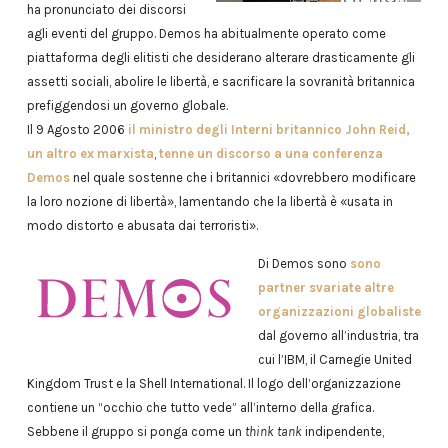
ha pronunciato dei discorsi
agli eventi del gruppo. Demos ha abitualmente operato come
piattaforma degli elitisti che desiderano alterare drasticamente gli
assetti sociali, abolire le libertà, e sacrificare la sovranità britannica
prefiggendosi un governo globale.
Il 9 Agosto 2006
il ministro degli Interni britannico John Reid,
un altro ex marxista
,
tenne un discorso a una conferenza
Demos
nel quale sostenne che i britannici «dovrebbero modificare
la loro nozione di libertà», lamentando che la libertà è «usata in
modo distorto e abusata dai terroristi».
Di Demos sono
sono
partner svariate altre
organizzazioni globaliste
dal governo all’industria, tra
cui l’IBM, il Carnegie United
Kingdom Trust e la Shell International. Il logo dell’organizzazione
contiene un “occhio che tutto vede” all’interno della grafica.
Sebbene il gruppo si ponga come un
think tank
indipendente,