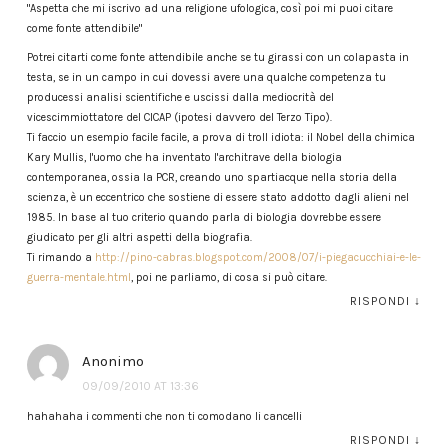
"Aspetta che mi iscrivo ad una religione ufologica, così poi mi puoi citare
come fonte attendibile"
Potrei citarti come fonte attendibile anche se tu girassi con un colapasta in
testa, se in un campo in cui dovessi avere una qualche competenza tu
producessi analisi scientifiche e uscissi dalla mediocrità del
vicescimmiottatore del CICAP (ipotesi davvero del Terzo Tipo).
Ti faccio un esempio facile facile, a prova di troll idiota: il Nobel della chimica
Kary Mullis, l'uomo che ha inventato l'architrave della biologia
contemporanea, ossia la PCR, creando uno spartiacque nella storia della
scienza, è un eccentrico che sostiene di essere stato addotto dagli alieni nel
1985. In base al tuo criterio quando parla di biologia dovrebbe essere
giudicato per gli altri aspetti della biografia.
Ti rimando a
http://pino-cabras.blogspot.com/2008/07/i-piegacucchiai-e-le-
guerra-mentale.html
, poi ne parliamo, di cosa si può citare.
RISPONDI
↓
Anonimo
09/09/2010 AT 13:36
hahahaha i commenti che non ti comodano li cancelli
RISPONDI
↓