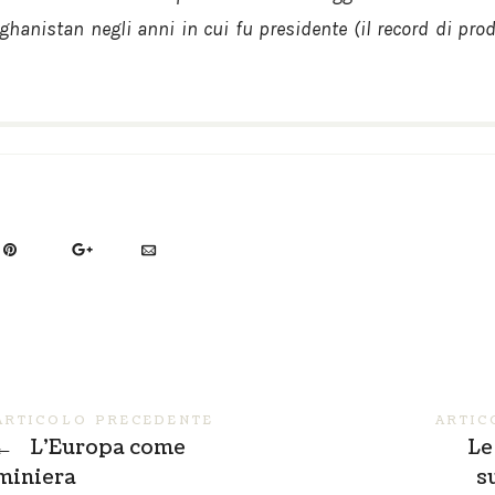
fghanistan negli anni in cui fu presidente (il record di pr
ARTICOLO PRECEDENTE
ARTIC
←
L’Europa come
Le
miniera
s