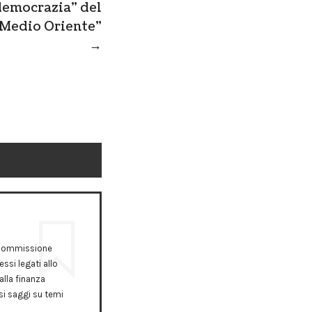
democrazia” del
Medio Oriente”
→
a Commissione
ssi legati allo
alla finanza
rsi saggi su temi