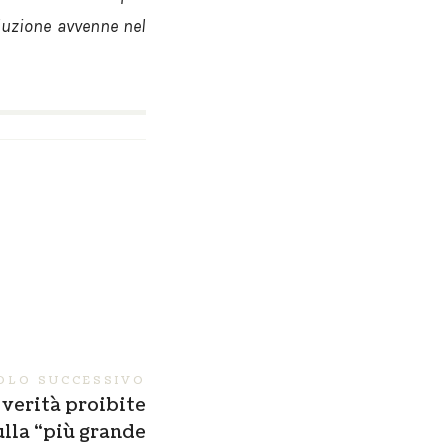
oduzione avvenne nel
OLO SUCCESSIVO
 verità proibite
ulla “più grande