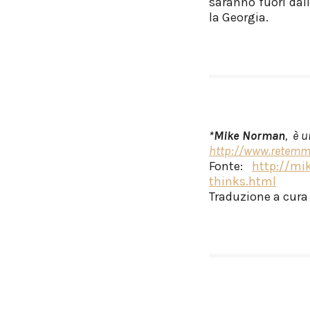
saranno fuori da
la Georgia.
*Mike Norman
, è 
http://www.retemm
Fonte:
http://mi
thinks.html
Traduzione a cura