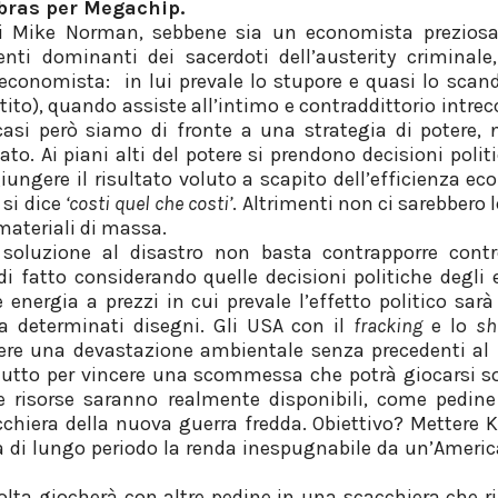
bras per Megachip.
di Mike Norman, sebbene sia un economista preziosa
rrenti dominanti dei sacerdoti dell’austerity crimina
conomista: in lui prevale lo stupore e quasi lo scan
tito), quando assiste all’intimo e contraddittorio intre
i casi però siamo di fronte a una strategia di potere
o. Ai piani alti del potere si prendono decisioni polit
ungere il risultato voluto a scapito dell’efficienza 
 si dice
‘costi quel che costi’
. Altrimenti non ci sarebbero l
materiali di massa.
soluzione al disastro non basta contrapporre cont
 di fatto considerando quelle decisioni politiche degli 
re energia a prezzi in cui prevale l’effetto politico s
 a determinati disegni. Gli USA con il
fracking
e lo
sh
gere una devastazione ambientale senza precedenti al 
il tutto per vincere una scommessa che potrà giocarsi s
le risorse saranno realmente disponibili, come pedin
cchiera della nuova guerra fredda. Obiettivo? Mettere 
a di lungo periodo la renda inespugnabile da un’Americ
olta giocherà con altre pedine in una scacchiera che