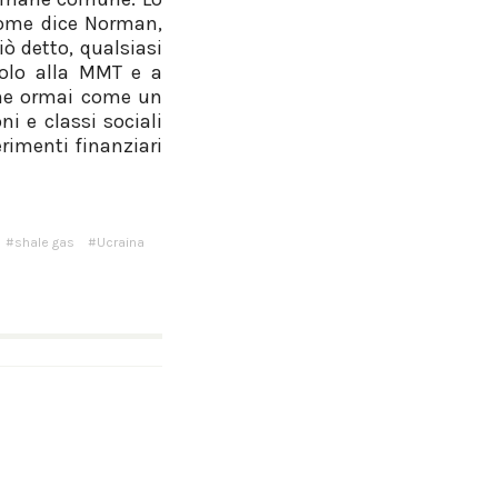
 come dice Norman,
ò detto, qualsiasi
olo alla MMT e a
pone ormai come un
ni e classi sociali
erimenti finanziari
shale gas
Ucraina