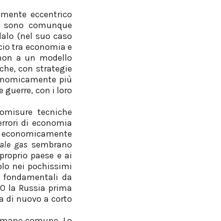
mente eccentrico
le, sono comunque
dalo (nel suo caso
ccio tra economia e
, non a un modello
iche, con strategie
economicamente più
e guerre, con i loro
romisure tecniche
errori di economia
arà economicamente
ale gas
sembrano
proprio paese e ai
olo nei pochissimi
e fondamentali da
KO la Russia prima
a di nuovo a corto
 rimane comune. Lo