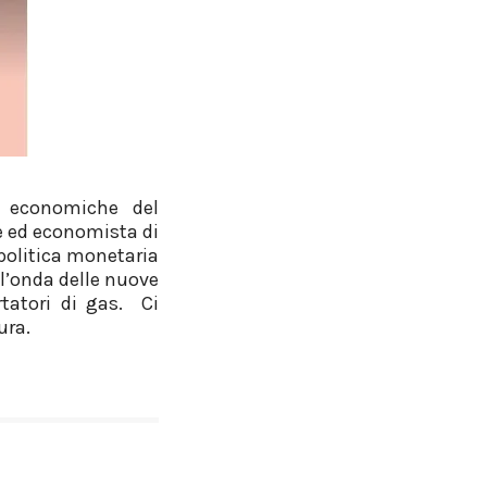
te economiche del
re ed economista di
a politica monetaria
ll’onda delle nuove
rtatori di gas. Ci
ura.