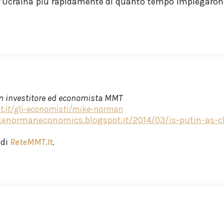
ll’Ucraina più rapidamente di quanto tempo impiegaro
un investitore ed economista MMT
t.it/gli-economisti/mike-norman
kenormaneconomics.blogspot.it/2014/03/is-putin-as-cl
 di
ReteMMT.it
.