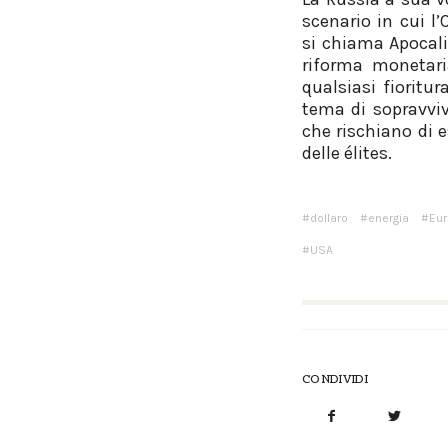
scenario in cui l
si chiama Apocali
riforma monetar
qualsiasi fioritu
tema di sopravvive
che rischiano di e
delle élites.
dollaro
energia
Eur
USA
CONDIVIDI