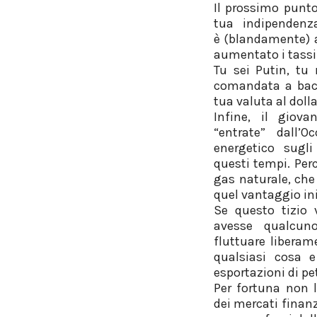
Il prossimo punto
tua indipendenz
è (blandamente) a
aumentato i tassi 
Tu sei Putin, tu
comandata a bacc
tua valuta al dol
Infine, il giov
“entrate” dall
energetico sugl
questi tempi. Per
gas naturale, che
quel vantaggio ini
Se questo tizio 
avesse qualcun
fluttuare liberame
qualsiasi cosa e
esportazioni di pe
Per fortuna non l
dei mercati finanz