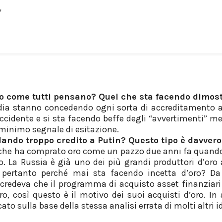
*
bo come tutti pensano? Quel che sta facendo dimost
edia stanno concedendo ogni sorta di accreditamento a 
Occidente e si sta facendo beffe degli “avvertimenti” m
 minimo segnale di esitazione.
ndo troppo credito a Putin? Questo tipo è davvero
he ha comprato oro come un pazzo due anni fa quando l
. La Russia è già uno dei più grandi produttori d’or
e pertanto perché mai sta facendo incetta d’oro? Da
 credeva che il programma di acquisto asset finanziari
aro, così questo è il motivo dei suoi acquisti d’oro. In 
o sulla base della stessa analisi errata di molti altri id