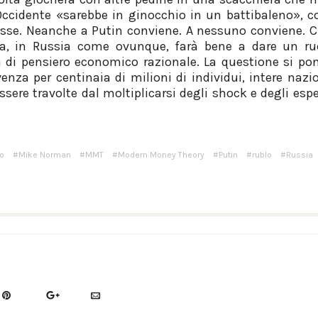
’Occidente «sarebbe in ginocchio in un battibaleno»,
sse. Neanche a Putin conviene. A nessuno conviene. Ci
ia, in Russia come ovunque, farà bene a dare un ru
ra di pensiero economico razionale. La questione si 
nza per centinaia di milioni di individui, intere nazio
ssere travolte dal moltiplicarsi degli shock e degli esp
o
Mike Norman
MMT
Modern Money Theory
Putin
rublo
Russia