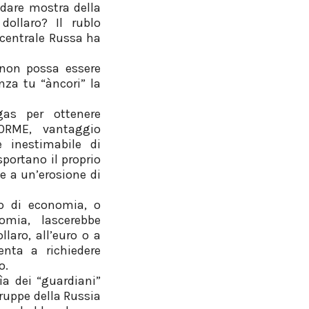
 dare mostra della
ollaro? Il rublo
 centrale Russa ha
 non possa essere
za tu “àncori” la
gas per ottenere
ORME, vantaggio
 inestimabile di
portano il proprio
e a un’erosione di
no di economia, o
mia, lascerebbe
llaro, all’euro o a
enta a richiedere
o.
ìa dei “guardiani”
truppe della Russia