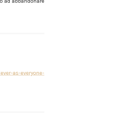
no ad abbandonare
ever-as-everyone-