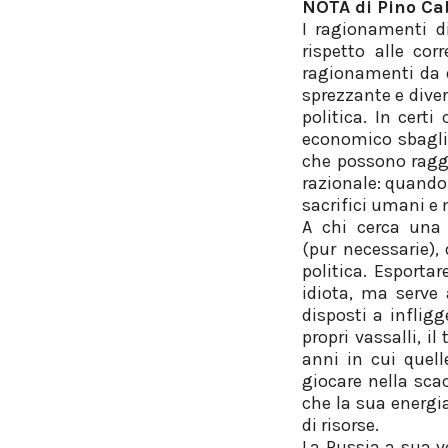
NOTA di Pino Ca
I ragionamenti 
rispetto alle co
ragionamenti da e
sprezzante e diver
politica. In cert
economico sbagliat
che possono raggi
razionale: quando
sacrifici umani e 
A chi cerca una 
(pur necessarie),
politica. Esporta
idiota, ma serve
disposti a inflig
propri vassalli, 
anni in cui quel
giocare nella sca
che la sua energi
di risorse.
La Russia a sua v