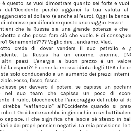
 è questo: se vuoi dimostrare quanto sei forte e vuoi
a dall’Occidente perché agganci la tua valuta al d
gganciato al dollaro (e anche all’euro). Oggi la banca
di interesse per difendere questo ancoraggio. Fesso!
 ritieni che la Russia sia una grande potenza e che
hetta e che possa fare ciò che vuole. E di conseguen
laro? Seriamente???? Voglio dire… andiamo, Vlad.
anotto crede di dover vendere il suo petrolio e 
’Occidente. La Russia ha un enorme, enorme, EN
i altri paesi. L’energia a buon prezzo è un valore
ché la esporti? È come la mossa idiota degli USA che es
 sta solo conducendo a un aumento dei prezzi interni 
ziale. Fesso, fesso, fesso.
volesse per davvero il potere, se capisse un pochi
o nel suo team che capisse un poco di econo
nte il rublo, bloccherebbe l’ancoraggio del rublo al do
 direbbe “vaffanculo” all’Occidente quando si pres
trolio. L’Occidente sarebbe in ginocchio in un battibalen
o capisce, il che significa che lascia sé stesso in bal
iari e dei propri pensieri negativi.
La mia previsione: le 