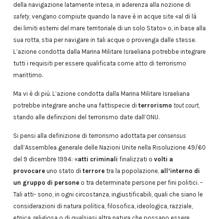
della navigazione latamente intesa, in aderenza alla nozione di
safety
, vengano compiute quando la nave è in acque site «al di là
dei limiti esterni del mare territoriale di un solo Stato» o, in base alla
sua rotta, stia per navigare in tali acque o provenga dalle stesse.
L’azione condotta dalla Marina Militare Israeliana potrebbe integrare
tutti i requisiti per essere qualificata come atto di terrorismo
marittimo.
Ma vi è di più. L’azione condotta dalla Marina Militare Israeliana
potrebbe integrare anche una fattispecie di
terrorismo
tout court
,
stando alle definizioni del terrorismo date dall’ONU.
Si pensi alla definizione di terrorismo adottata per
consensus
dall’Assemblea generale delle Nazioni Unite nella Risoluzione 49/60
del 9 dicembre 1994: «
atti criminali
finalizzati o
volti a
provocare
uno stato di
terrore
tra la popolazione,
all’interno di
un gruppo di persone
o tra determinate persone per fini politici. –
Tali atti- sono, in ogni circostanza, ingiustificabili, quali che siano le
considerazioni di natura politica, filosofica, ideologica, razziale,
etnica, religiosa o di qualsiasi altra natura che possano essere