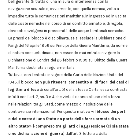
belligerante. Si tratta di una misura di interferenza con la
navigazione neutrale e, ovviamente, con quella nemica, volta a
impedire tutte le comunicazioni marittime, in ingresso ed in uscita
dalle coste nemiche nel corso di un conflitto armato e, di regola,
dovrebbe svolgersi in prossimità delle acque territoriali nemiche.
La prassi del blocco è disciplinata, se si esclude la Dichiarazione di
Parigi del 16 aprile 1856 sui Principi della Guerra Marittima, da norme
di natura consuetudinaria, non essendo mai entrata in vigore la
Dichiarazione di Londra del 26 febbraio 1909 sul Diritto della Guerra
Marittima destinata a regolamentarla.
Tuttavia, con l’entrata in vigore della Carta delle Nazioni Unite del
1945, il blocco
non può ritenersi consentito al di fuori dei casi di
legittima difesa
di cui all’art. 51 della stessa Carta: esso contrasta
infatti con l’art. 2, nn. 3 e 4 che vieta il ricorso all’uso della forza
nelle relazioni tra gli Stati, come mezzo di risoluzione delle
controversie internazionali. Per questo motivo «
il blocco dei porti
o delle coste di uno Stato da parte delle forze armate di un
altro Stato» è compreso tra gli atti di aggressione (ci sia stata
o no dichiarazione di guerra
) dall’art. 3, lettera c della