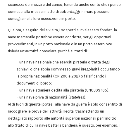
sicurezza dei mezzi e del carico, tenendo anche conto che i pericoli
connessi alla messa in atto di abbordaggi in mare possono
consigliarne la loro esecuzione in porto.
Qualora, a seguito della visita, i sospetti si rivelassero fondati, la
nave mercantile potrebbe essere condotta, per gli opportuni
provvedimenti, in un porto nazionale o in un porto estero ove
risieda un’autorità consolare, purché si tratti di:
– una nave nazionale che eserciti pirateria o tratta degli
schiavi, o che abbia commesso gravi irregolarità occultando
la propria nazionalità (CN 200 e 202) o falsificando i
documenti di bordo;
– una nave straniera dedita alla pirateria (UNCLOS 105);
– una nave priva di nazionalità (
stateless
);
Al di fuori di queste ipotesi, alla nave da guerra è solo consentito di
raccogliere le prove dell’attività illecita, trasmettendo un
dettagliato rapporto alle autorità superiori nazionali per l’inoltro
allo Stato di cui la nave batte la bandiera: è questo, per esempio, il