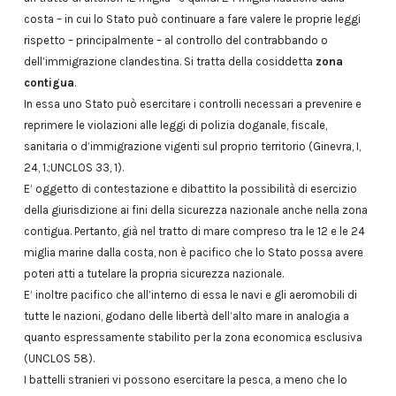
costa – in cui lo Stato può continuare a fare valere le proprie leggi
rispetto – principalmente – al controllo del contrabbando o
dell’immigrazione clandestina. Si tratta della cosiddetta
zona
contigua
.
In essa uno Stato può esercitare i controlli necessari a prevenire e
reprimere le violazioni alle leggi di polizia doganale, fiscale,
sanitaria o d’immigrazione vigenti sul proprio territorio (Ginevra, I,
24, 1.;UNCLOS 33, 1).
E’ oggetto di contestazione e dibattito la possibilità di esercizio
della giurisdizione ai fini della sicurezza nazionale anche nella zona
contigua. Pertanto, già nel tratto di mare compreso tra le 12 e le 24
miglia marine dalla costa, non è pacifico che lo Stato possa avere
poteri atti a tutelare la propria sicurezza nazionale.
E’ inoltre pacifico che all’interno di essa le navi e gli aeromobili di
tutte le nazioni, godano delle libertà dell’alto mare in analogia a
quanto espressamente stabilito per la zona economica esclusiva
(UNCLOS 58).
I battelli stranieri vi possono esercitare la pesca, a meno che lo