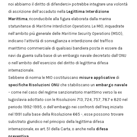
noi abbiamo il diritto di difenderci» potrebbe integrare una volontà
di ascrizione dell’accaduto nella
Legittima Interdizione
Marittima
, riconducibile alla figura elaborata dalla marina
statunitense di
Maritime Interdiction Operations
. Le MIO, inquadrate
nell’ambito più generale delle
Maritime Security Operations
(MSO),
indicano l’attività di sorveglianza e interdizione del traffico
marittimo commerciale di qualsiasi bandiera posta in essere da
navi da guerra sulla base di un embargo navale decretato dall’ONU
o nell’ambito dell’esercizio del diritto di legittima difesa
internazionale.
Sebbene di norma le MIO costituiscano
misure applicative
di
specifiche Risoluzioni
ONU
che stabiliscano un
embargo navale
– come nel caso del regime sanzionatorio marittimo verso la ex
Iugoslavia adottato con le Risoluzioni 713, 724, 757, 787 e 820 nel
periodo 1992-1995, o dell’embargo nei confronti dell’Iraq iniziato
nel 1991 sulla base della Risoluzione 665 -, esse possono trovare
substrato giuridico nel principio della legittima difesa
internazionale, ex art. 51 della Carta, o anche nella
difesa
preventiva
.