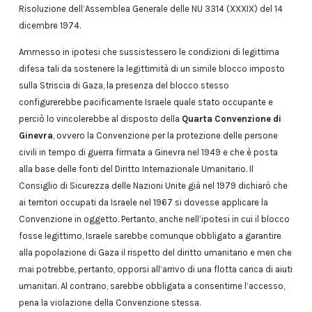
Risoluzione dell’Assemblea Generale delle NU 3314 (XXXIX) del 14
dicembre 1974.
Ammesso in ipotesi che sussistessero le condizioni di legittima
difesa tali da sostenere la legittimità di un simile blocco imposto
sulla Striscia di Gaza, la presenza del blocco stesso
configurerebbe pacificamente Israele quale stato occupante e
perciò lo vincolerebbe al disposto della
Quarta Convenzione di
Ginevra
, ovvero la Convenzione per la protezione delle persone
civili in tempo di guerra firmata a Ginevra nel 1949 e che è posta
alla base delle fonti del Diritto Internazionale Umanitario. Il
Consiglio di Sicurezza delle Nazioni Unite già nel 1979 dichiarò che
ai territori occupati da Israele nel 1967 si dovesse applicare la
Convenzione in oggetto. Pertanto, anche nell’ipotesi in cui il blocco
fosse legittimo, Israele sarebbe comunque obbligato a garantire
alla popolazione di Gaza il rispetto del diritto umanitario e men che
mai potrebbe, pertanto, opporsi all’arrivo di una flotta carica di aiuti
umanitari. Al contrario, sarebbe obbligata a consentirne l’accesso,
pena la violazione della Convenzione stessa.