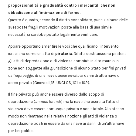
proporzionalità e gradualità contro i mercantili che non
obbediscono all’intimazione di fermo.
Questo è quanto, secondo il diritto consolidato, pur sulla base delle
suesposte fragili motivazioni poste alla basa di una simile
necessità, si sarebbe potuto legalmente verificare.
Appare opportuno smentire le voci che qualificano l’intervento
israeliano come un atto di
pirateria
. Difatti, costituiscono pirateria
gli atti di depredazione o di violenza compiuti in alto mare o in
zone non soggette alla giurisdizione di alcuno Stato per
fini privati
dall’equipaggio di una nave o aereo privato
ai danni di altra nave o
aereo privato (Ginevra II,15; UNCLOS, 1O1 e 102).
Il fine privato può anche essere diverso dallo scopo di
depredazione (
animus furandi
) ma la nave che esercita l’atto di
violenza deve essere comunque privata e non statale. Allo stesso
modo non rientrano nella relativa nozione gli atti di violenza o
depredazione posti in essere da una nave ai danni di un’altra nave
per fini politici.