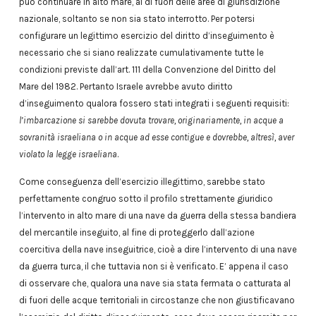
può continuare in alto mare, al di fuori delle aree di giurisdizione
nazionale, soltanto se non sia stato interrotto. Per potersi
configurare un legittimo esercizio del diritto d’inseguimento è
necessario che si siano realizzate cumulativamente tutte le
condizioni previste dall’art. 111 della Convenzione del Diritto del
Mare del 1982. Pertanto Israele avrebbe avuto diritto
d’inseguimento qualora fossero stati integrati i seguenti requisiti:
l’imbarcazione si sarebbe dovuta trovare, originariamente, in acque a
sovranità israeliana o in acque ad esse contigue e dovrebbe, altresì, aver
violato la legge israeliana
.
Come conseguenza dell’esercizio illegittimo, sarebbe stato
perfettamente congruo sotto il profilo strettamente giuridico
l’intervento in alto mare di una nave da guerra della stessa bandiera
del mercantile inseguito, al fine di proteggerlo dall’azione
coercitiva della nave inseguitrice, cioè a dire l’intervento di una nave
da guerra turca, il che tuttavia non si è verificato. E’ appena il caso
di osservare che, qualora una nave sia stata fermata o catturata al
di fuori delle acque territoriali in circostanze che non giustificavano