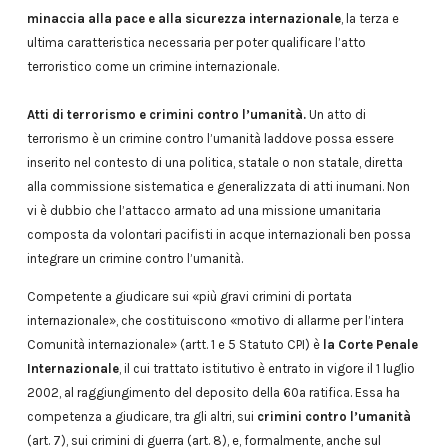
minaccia alla pace e alla sicurezza internazionale
, la terza e
ultima caratteristica necessaria per poter qualificare l’atto
terroristico come un crimine internazionale.
Atti di terrorismo e crimini contro l’umanità.
Un atto di
terrorismo è un crimine contro l’umanità laddove possa essere
inserito nel contesto di una politica, statale o non statale, diretta
alla commissione sistematica e generalizzata di atti inumani. Non
vi è dubbio che l’attacco armato ad una missione umanitaria
composta da volontari pacifisti in acque internazionali ben possa
integrare un crimine contro l’umanità.
Competente a giudicare sui «più gravi crimini di portata
internazionale», che costituiscono «motivo di allarme per l’intera
Comunità internazionale» (artt. 1 e 5 Statuto CPI) è
la Corte Penale
Internazionale
, il cui trattato istitutivo è entrato in vigore il 1 luglio
2002, al raggiungimento del deposito della 60a ratifica. Essa ha
competenza a giudicare, tra gli altri, sui
crimini contro l’umanità
(art. 7), sui crimini di guerra (art. 8), e, formalmente, anche sul