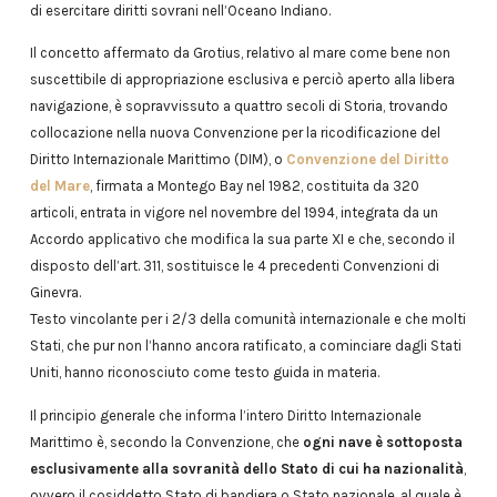
di esercitare diritti sovrani nell’Oceano Indiano.
Il concetto affermato da Grotius, relativo al mare come bene non
suscettibile di appropriazione esclusiva e perciò aperto alla libera
navigazione, è sopravvissuto a quattro secoli di Storia, trovando
collocazione nella nuova Convenzione per la ricodificazione del
Diritto Internazionale Marittimo (DIM), o
Convenzione del Diritto
del Mare
, firmata a Montego Bay nel 1982, costituita da 320
articoli, entrata in vigore nel novembre del 1994, integrata da un
Accordo applicativo che modifica la sua parte XI e che, secondo il
disposto dell’art. 311, sostituisce le 4 precedenti Convenzioni di
Ginevra.
Testo vincolante per i 2/3 della comunità internazionale e che molti
Stati, che pur non l’hanno ancora ratificato, a cominciare dagli Stati
Uniti, hanno riconosciuto come testo guida in materia.
Il principio generale che informa l’intero Diritto Internazionale
Marittimo è, secondo la Convenzione, che
ogni nave è sottoposta
esclusivamente alla sovranità dello Stato di cui ha nazionalità
,
ovvero il cosiddetto Stato di bandiera o Stato nazionale, al quale è