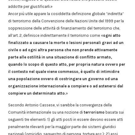
addotte per giustificarli.»
Ancor più utile appare la cosiddetta definizione globale “indiretta”
di terrorismo della Convenzione delle Nazioni Unite del 1999 per la
soppressione delle attività di finanziamento del terrorismo che,
all’art. 2, definisce indirettamente il terrorismo come «
ogni atto
finalizzato a causare la morte o lesioni personali gravi ad un
civile o ad ogni altra persona che non prende attivamente
parte alle ostilità in una situazione di conflitto armato,
quando lo scopo di questo atto, per propria natura ovvero per
il contesto nel quale viene commesso, è quello di intimidire
una popolazione ovvero di costringere un governo od una
organizzazione internazionale a compiere o ad astenersi dal
compiere un determinato atto.
»
Secondo Antonio Cassese, vi sarebbe la convergenza della
Comunità internazionale su una nozione di
terrorismo
basata sui
seguenti tre elementi: 1) gli atti posti in essere devono essere atti
penalmente rilevanti per la maggior parte dei sistemi giuridici
nazionali (omicidio, sequestro di persona, tortura ecc.); 2) essi