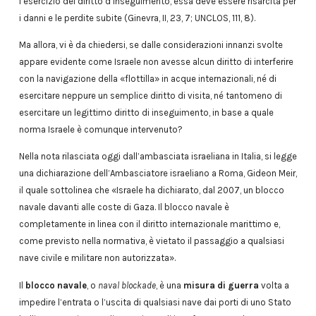
l’esercizio del diritto d’inseguimento, essa deve essere risarcita per
i danni e le perdite subite (Ginevra, II, 23, 7; UNCLOS, 111, 8).
Ma allora, vi è da chiedersi, se dalle considerazioni innanzi svolte
appare evidente come Israele non avesse alcun diritto di interferire
con la navigazione della «flottilla» in acque internazionali, né di
esercitare neppure un semplice diritto di visita, né tantomeno di
esercitare un legittimo diritto di inseguimento, in base a quale
norma Israele è comunque intervenuto?
Nella nota rilasciata oggi dall’ambasciata israeliana in Italia, si legge
una dichiarazione dell’Ambasciatore israeliano a Roma, Gideon Meir,
il quale sottolinea che «Israele ha dichiarato, dal 2007, un blocco
navale davanti alle coste di Gaza. Il blocco navale è
completamente in linea con il diritto internazionale marittimo e,
come previsto nella normativa, è vietato il passaggio a qualsiasi
nave civile e militare non autorizzata».
Il
blocco navale
, o
naval blockade
, è una
misura di guerra
volta a
impedire l’entrata o l’uscita di qualsiasi nave dai porti di uno Stato