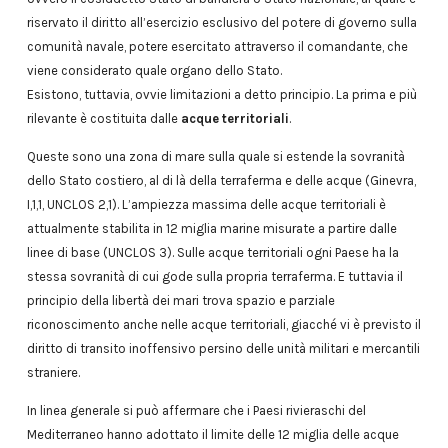
riservato il diritto all’esercizio esclusivo del potere di governo sulla
comunità navale, potere esercitato attraverso il comandante, che
viene considerato quale organo dello Stato.
Esistono, tuttavia, ovvie limitazioni a detto principio. La prima e più
rilevante è costituita dalle
acque territoriali
.
Queste sono una zona di mare sulla quale si estende la sovranità
dello Stato costiero, al di là della terraferma e delle acque (Ginevra,
I,1,1, UNCLOS 2,1). L’ampiezza massima delle acque territoriali è
attualmente stabilita in 12 miglia marine misurate a partire dalle
linee di base (UNCLOS 3). Sulle acque territoriali ogni Paese ha la
stessa sovranità di cui gode sulla propria terraferma. E tuttavia il
principio della libertà dei mari trova spazio e parziale
riconoscimento anche nelle acque territoriali, giacché vi è previsto il
diritto di transito inoffensivo persino delle unità militari e mercantili
straniere.
In linea generale si può affermare che i Paesi rivieraschi del
Mediterraneo hanno adottato il limite delle 12 miglia delle acque