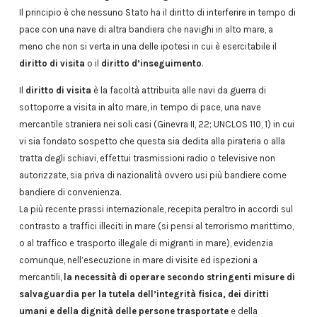
Il principio è che nessuno Stato ha il diritto di interferire in tempo di
pace con una nave di altra bandiera che navighi in alto mare, a
meno che non si verta in una delle ipotesi in cui è esercitabile il
diritto di visita
o il
diritto d’inseguimento
.
Il
diritto di visita
è la facoltà attribuita alle navi da guerra di
sottoporre a visita in alto mare, in tempo di pace, una nave
mercantile straniera nei soli casi (Ginevra II, 22; UNCLOS 110, 1) in cui
vi sia fondato sospetto che questa sia dedita alla pirateria o alla
tratta degli schiavi, effettui trasmissioni radio o televisive non
autorizzate, sia priva di nazionalità ovvero usi più bandiere come
bandiere di convenienza.
La più recente prassi internazionale, recepita peraltro in accordi sul
contrasto a traffici illeciti in mare (si pensi al terrorismo marittimo,
o al traffico e trasporto illegale di migranti in mare), evidenzia
comunque, nell’esecuzione in mare di visite ed ispezioni a
mercantili,
la necessità di operare secondo stringenti misure di
salvaguardia per la tutela dell’integrità fisica, dei diritti
umani e della dignità delle persone trasportate
e della