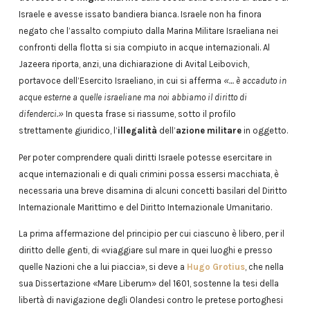
Israele e avesse issato bandiera bianca. Israele non ha finora
negato che l’assalto compiuto dalla Marina Militare Israeliana nei
confronti della flotta si sia compiuto in acque internazionali. Al
Jazeera riporta, anzi, una dichiarazione di Avital Leibovich,
portavoce dell’Esercito Israeliano, in cui si afferma
«… è accaduto in
acque esterne a quelle israeliane ma noi abbiamo il diritto di
difenderci.»
In questa frase si riassume, sotto il profilo
strettamente giuridico, l’
illegalità
dell’
azione militare
in oggetto.
Per poter comprendere quali diritti Israele potesse esercitare in
acque internazionali e di quali crimini possa essersi macchiata, è
necessaria una breve disamina di alcuni concetti basilari del Diritto
Internazionale Marittimo e del Diritto Internazionale Umanitario.
La prima affermazione del principio per cui ciascuno è libero, per il
diritto delle genti, di «viaggiare sul mare in quei luoghi e presso
quelle Nazioni che a lui piaccia», si deve a
Hugo Grotius
, che nella
sua Dissertazione «Mare Liberum» del 1601, sostenne la tesi della
libertà di navigazione degli Olandesi contro le pretese portoghesi