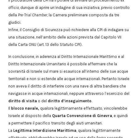
Il procuratore della CPI ha il potere di avviare un procedimento
ex
officio
, dunque di aprire un’indagine di sua iniziativa, previo controllo
della
Pre-Trial Chamber
, la Camera preliminare composta da tre
giudici.
Infine, il Consiglio di Sicurezza può richiedere alla CPI di indagare su
una situazione, nell’ambito delle azioni prevista dal Capitolo VII
della Carta ONU (art. 13 dello Statuto CPI).
In conclusione, in aderenza al Diritto Internazionale Marittimo e al
Diritto Internazionale Umanitario è possibile affermare che la
sovranità di Israele sul mare si esaurisce all’interno delle sue acque
territoriali e non si estende alle acque internazionali. Pertanto Israele
non aveva il diritto di interferire con una nave di altra bandiera che
navigasse in acque internazionali, neppure attraverso l’esercizio del
diritto di visita
o del
diritto d’inseguimento
.
Il
blocco navale,
qualora legittimamente effettuato, vincolerebbe
Israele al disposto della
Quarta Convenzione di Ginevra
, e quindi
a permettere il pacifico transito degli aiuti umanitari.
La
Legittima Interdizione Marittima
, qualora legittimamente
effettuata, obbligherebbe Israele ad un uso della forza secondo