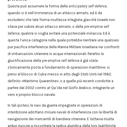
Questa può assumere la forma della
anticipatory self-defence
,
quando si è nell’imminenza di un attacco armato, ed è da
escludersi che tale forma risultasse integrata giacché Israele non
stava per subire alcun attacco armato, o della
pre-emptive self
defence
, qualora si voglia evitare una potenziale minaccia. Ed è
questa l’unica categoria nella quale potrebbe rientrare una qualsiasi
pur pacifica interferenza della Marina Militare Israeliana nei confronti
di imbarcazioni straniere in acque internazionali. Peraltro la
giustificazione della
pre-emptive self defence
è già stata
storicamente posta a fondamento di operazioni marittime: si
pensi al blocco di Cuba messo in atto dagli Stati Uniti nel 1962,
definito «Maritime Quarantine», o a quelle più recenti condotte a
partire dal 2002 contro al-Qa‛ida nel Golfo Arabico, integrante un
vero e proprio blocco navale.
In tali ipotesi, le navi da guerra impegnate in operazioni di
interdizione adottano misure navali di interferenza con la libertà di
navigazione dei mercantili di bandiera straniera. E tuttavia risulta
arduo riuscire a riscontrare la radice giuridica della loro legittimità,