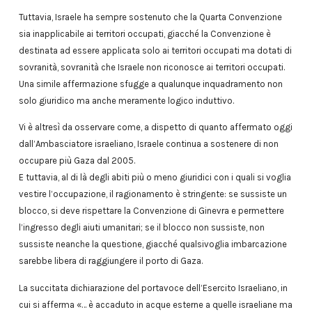
Tuttavia, Israele ha sempre sostenuto che la Quarta Convenzione
sia inapplicabile ai territori occupati, giacché la Convenzione è
destinata ad essere applicata solo ai territori occupati ma dotati di
sovranità, sovranità che Israele non riconosce ai territori occupati.
Una simile affermazione sfugge a qualunque inquadramento non
solo giuridico ma anche meramente logico induttivo.
Vi è altresì da osservare come, a dispetto di quanto affermato oggi
dall’Ambasciatore israeliano, Israele continua a sostenere di non
occupare più Gaza dal 2005.
E tuttavia, al di là degli abiti più o meno giuridici con i quali si voglia
vestire l’occupazione, il ragionamento è stringente: se sussiste un
blocco, si deve rispettare la Convenzione di Ginevra e permettere
l’ingresso degli aiuti umanitari; se il blocco non sussiste, non
sussiste neanche la questione, giacché qualsivoglia imbarcazione
sarebbe libera di raggiungere il porto di Gaza.
La succitata dichiarazione del portavoce dell’Esercito Israeliano, in
cui si afferma «… è accaduto in acque esterne a quelle israeliane ma