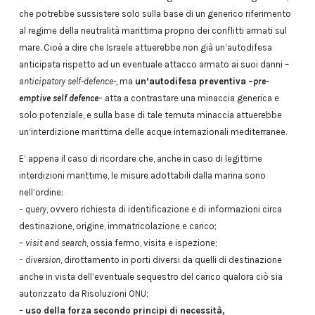
che potrebbe sussistere solo sulla base di un generico riferimento
al regime della neutralità marittima proprio dei conflitti armati sul
mare. Cioè a dire che Israele attuerebbe non già un’autodifesa
anticipata rispetto ad un eventuale attacco armato ai suoi danni –
anticipatory self-defence-,
ma
un’autodifesa preventiva –
pre-
emptive self defence
–
atta a contrastare una minaccia generica e
solo potenziale, e sulla base di tale temuta minaccia attuerebbe
un’interdizione marittima delle acque internazionali mediterranee.
E’ appena il caso di ricordare che, anche in caso di legittime
interdizioni marittime, le misure adottabili dalla marina sono
nell’ordine:
–
query
, ovvero richiesta di identificazione e di informazioni circa
destinazione, origine, immatricolazione e carico;
–
visit and search
, ossia fermo, visita e ispezione;
–
diversion
, dirottamento in porti diversi da quelli di destinazione
anche in vista dell’eventuale sequestro del carico qualora ciò sia
autorizzato da Risoluzioni ONU;
–
uso della forza secondo principi di necessità,