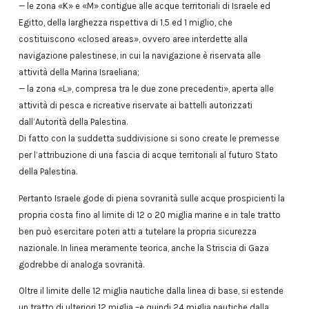
— le zona «K» e «M» contigue alle acque territoriali di Israele ed
Egitto, della larghezza rispettiva di 1,5 ed 1 miglio, che
costituiscono «closed areas», ovvero aree interdette alla
navigazione palestinese, in cui la navigazione è riservata alle
attività della Marina Israeliana;
— la zona «L», compresa tra le due zone precedenti», aperta alle
attività di pesca e ricreative riservate ai battelli autorizzati
dall’Autorità della Palestina.
Di fatto con la suddetta suddivisione si sono create le premesse
per l’attribuzione di una fascia di acque territoriali al futuro Stato
della Palestina.
Pertanto Israele gode di piena sovranità sulle acque prospicienti la
propria costa fino al limite di 12 o 20 miglia marine e in tale tratto
ben può esercitare poteri atti a tutelare la propria sicurezza
nazionale. In linea meramente teorica, anche la Striscia di Gaza
godrebbe di analoga sovranità.
Oltre il limite delle 12 miglia nautiche dalla linea di base, si estende
un tratto di ulteriori 12 miglia –e quindi 24 miglia nautiche dalla