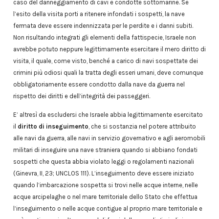
caso del danneggiamento di cavi e condotte sottomarine. Se
l’esito della visita porti a ritenere infondati i sospetti, la nave
fermata deve essere indennizzata per le perdite e i danni subiti.
Non risultando integrati gli elementi della fattispecie, Israele non
avrebbe potuto neppure legittimamente esercitare il mero diritto di
visita, il quale, come visto, benché a carico di navi sospettate dei
crimini più odiosi quali la tratta degli esseri umani, deve comunque
obbligatoriamente essere condotto dalla nave da guerra nel
rispetto dei diritti e dell’integrità dei passeggeri.
E’ altresì da escludersi che Israele abbia legittimamente esercitato
il
diritto di inseguimento
, che si sostanzia nel potere attribuito
alle navi da guerra, alle navi in servizio governativo e agli aeromobili
militari di inseguire una nave straniera quando si abbiano fondati
sospetti che questa abbia violato leggi o regolamenti nazionali
(Ginevra, II, 23; UNCLOS 111). L’inseguimento deve essere iniziato
quando l’imbarcazione sospetta si trovi nelle acque interne, nelle
acque arcipelaghe o nel mare territoriale dello Stato che effettua
l’inseguimento o nelle acque contigue al proprio mare territoriale e