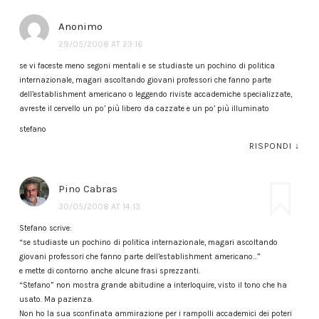
Anonimo
29/05/2008 AT 23:16
se vi faceste meno segoni mentali e se studiaste un pochino di politica
internazionale, magari ascoltando giovani professori che fanno parte
dell’establishment americano o leggendo riviste accademiche specializzate,
avreste il cervello un po’ più libero da cazzate e un po’ più illuminato
stefano
RISPONDI
↓
Pino Cabras
30/05/2008 AT 14:13
Stefano scrive:
“se studiaste un pochino di politica internazionale, magari ascoltando
giovani professori che fanno parte dell’establishment americano…”
e mette di contorno anche alcune frasi sprezzanti.
“Stefano” non mostra grande abitudine a interloquire, visto il tono che ha
usato. Ma pazienza.
Non ho la sua sconfinata ammirazione per i rampolli accademici dei poteri