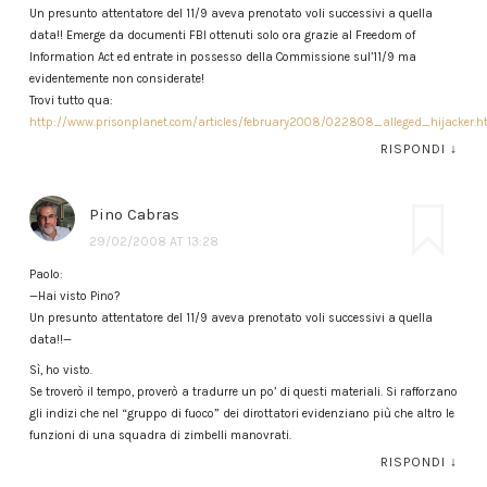
Un presunto attentatore del 11/9 aveva prenotato voli successivi a quella
data!! Emerge da documenti FBI ottenuti solo ora grazie al Freedom of
Information Act ed entrate in possesso della Commissione sul’11/9 ma
evidentemente non considerate!
Trovi tutto qua:
http://www.prisonplanet.com/articles/february2008/022808_alleged_hijacker.h
RISPONDI
↓
Pino Cabras
29/02/2008 AT 13:28
Paolo:
—Hai visto Pino?
Un presunto attentatore del 11/9 aveva prenotato voli successivi a quella
data!!—
Sì, ho visto.
Se troverò il tempo, proverò a tradurre un po’ di questi materiali. Si rafforzano
gli indizi che nel “gruppo di fuoco” dei dirottatori evidenziano più che altro le
funzioni di una squadra di zimbelli manovrati.
RISPONDI
↓