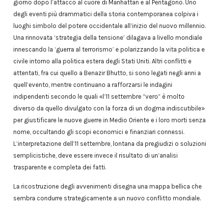
giorno dopo l’attacco al cuore di Manhattan e al Pentagono. Uno
degli eventi più drammatici della storia contemporanea colpiva i
luoghi simbolo del potere occidentale all’inizio del nuovo millennio.
Una rinnovata ‘strategia della tensione’ dilagava a livello mondiale
innescando la ‘guerra al terrorismo’ e polarizzando la vita politica e
civile intorno alla politica estera degli Stati Uniti. Altri conflitti e
attentati, fra cui quello a Benazir Bhutto, si sono legati negli anni a
quell’evento, mentre continuano a rafforzarsi le indagini
indipendenti secondo le quali «l’11 settembre “vero” è molto
diverso da quello divulgato con la forza di un dogma indiscutibile»
per giustificare le nuove guerre in Medio Oriente e i loro morti senza
nome, occultando gli scopi economici e finanziari connessi.
L’interpretazione dell’11 settembre, lontana da pregiudizi o soluzioni
semplicistiche, deve essere invece il risultato di un’analisi
trasparente e completa dei fatti.
La ricostruzione degli avvenimenti disegna una mappa bellica che
sembra condurre strategicamente a un nuovo conflitto mondiale.