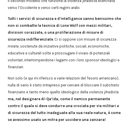
il secondo modello che funziona la violenza jihadista esercitata
verso l’Occidente e verso certi regimi arabi.
Tutti i servizi di sicurezza e d’intelligence sanno benissimo che
non si combatte la tecnica di Lone Wolf con mezzi militari,
divisioni corazzate, o una proliferazione di misure di
sicurezza indifferenziate
. Ci si oppone con misure di sicurezza
mirate, sostenute da iniziative politiche, sociali, economiche,
educative e culturali volte a prosciugare il vivaio di potenziali
volontari, interrompendone i legami con i loro sponsor ideologici e
finanziari.
Non solo (e qui mi riferisco a varie relazioni del Tesoro americano),
nulla di serio è stato intrapreso per cercare di bloccare il substrato
finanziario e tanto meno quello ideologico della violenza jihadista
ma, nel designare Al-Qa’ida, come il nemico permanente
contro il quale si deve condurre una crociata per vie militari e
di sicurezza del tutto inadeguate alla sua reale natura, è come
se avessimo usato un mitra per uccidere una zanzara!