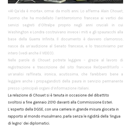
«Al-Qa’ida è morta», ormai da molti anni. Lo afferma Alain Chouet,
l’uomo che ha modellato l’antiterrorismo francese ai vertici dei
servizi segreti d’Oltralpe proprio negli anni cruciali in cui
Washington e Londra costruivano invece i miti e gli spauracchi alla
base della Guerra Infinita. Il documento è davvero clamoroso,
nasce da un’audizione al Senato francese, e lo trascriviamo per
intero (vedi anche il VIDEO).
Nelle parole di Chouet potrete leggere – grazie al lavoro di
registrazione e trascrizione del sito francese ReOpen911.info –
un’analisi raffinata, ironica, acutissima, che farebbero bene a
leggere anche i propagandisti della paura in servizio permanente
presso i principali organi d’informazione italiani.
La relazione di Chouet si è tenuta in occasione del dibattito
svoltosi a fine gennaio 2010 davanti alla Commissione Esteri.
L’esperto della DGSE, con una carriera in grande misura giocata in
rapporto al mondo musulmano, parla senza le rigidità della ‘lingua
di legno’ dei diplomatici.