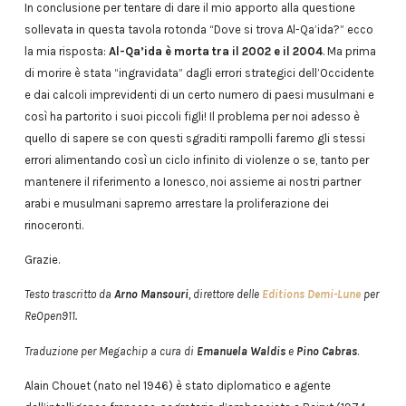
In conclusione per tentare di dare il mio apporto alla questione
sollevata in questa tavola rotonda “Dove si trova Al-Qa’ida?” ecco
la mia risposta:
Al-Qa’ida è morta tra il 2002 e il 2004
. Ma prima
di morire è stata “ingravidata” dagli errori strategici dell’Occidente
e dai calcoli imprevidenti di un certo numero di paesi musulmani e
così ha partorito i suoi piccoli figli! Il problema per noi adesso è
quello di sapere se con questi sgraditi rampolli faremo gli stessi
errori alimentando così un ciclo infinito di violenze o se, tanto per
mantenere il riferimento a Ionesco, noi assieme ai nostri partner
arabi e musulmani sapremo arrestare la proliferazione dei
rinoceronti.
Grazie.
Testo trascritto da
Arno Mansouri
, direttore delle
Editions Demi-Lune
per
ReOpen911.
Traduzione per Megachip a cura di
Emanuela Waldis
e
Pino Cabras
.
Alain Chouet (nato nel 1946) è stato diplomatico e agente