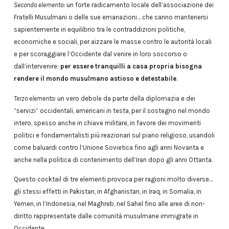
Secondo elemento:
un forte radicamento locale dell’associazione dei
Fratelli Musulmani o delle sue emanazioni… che sanno mantenersi
sapientemente in equilibrio tra le contraddizioni politiche,
economiche e sociali, per aizzare le masse contro le autorità locali
e per scoraggiare l’Occidente dal venire in loro soccorso o
dall’intervenire:
per essere tranquilli a casa propria bisogna
rendere il mondo musulmano astioso e detestabile
.
Terzo elemento:
un vero debole da parte della diplomazia e dei
“servizi” occidentali, americani in testa, per il sostegno nel mondo
intero, spesso anche in chiave militare, in favore dei movimenti
politici e fondamentalisti più reazionari sul piano religioso, usandoli
come baluardi contro l’Unione Sovietica fino agli anni Novanta e
anche nella politica di contenimento dell’Iran dopo gli anni Ottanta.
Questo cocktail di tre elementi provoca per ragioni molto diverse…
gli stessi effetti in Pakistan, in Afghanistan, in Iraq, in Somalia, in
Yemen, in l’Indonesia, nel Maghreb, nel Sahel fino alle aree di non-
diritto rappresentate dalle comunità musulmane immigrate in
Occidente …