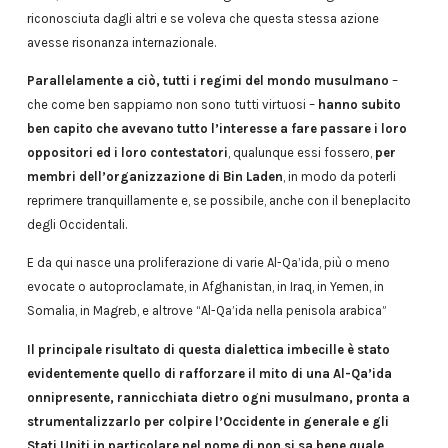
riconosciuta dagli altri e se voleva che questa stessa azione
avesse risonanza internazionale.
Parallelamente a ciò, tutti i regimi del mondo musulmano
–
che come ben sappiamo non sono tutti virtuosi –
hanno subito
ben capito che avevano tutto l’interesse a fare passare i loro
oppositori ed i loro contestatori
, qualunque essi fossero,
per
membri dell’organizzazione di Bin Laden
, in modo da poterli
reprimere tranquillamente e, se possibile, anche con il beneplacito
degli Occidentali.
E da qui nasce una proliferazione di varie Al-Qa’ida, più o meno
evocate o autoproclamate, in Afghanistan, in Iraq, in Yemen, in
Somalia, in Magreb, e altrove “Al-Qa’ida nella penisola arabica”
Il principale risultato di questa dialettica imbecille è stato
evidentemente quello di rafforzare il mito di una Al-Qa’ida
onnipresente, rannicchiata dietro ogni musulmano, pronta a
strumentalizzarlo per colpire l’Occidente in generale e gli
Stati Uniti in particolare nel nome di non si sa bene quale