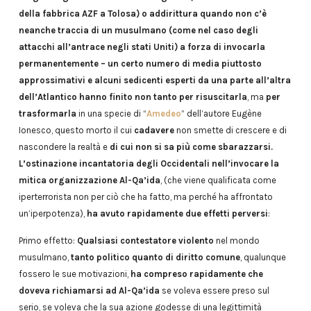
della fabbrica AZF a Tolosa) o addirittura quando non c’è
neanche traccia di un musulmano (come nel caso degli
attacchi all’antrace negli stati Uniti) a forza di invocarla
permanentemente – un certo numero di media piuttosto
approssimativi e alcuni sedicenti esperti da una parte all’altra
dell’Atlantico hanno finito non tanto per risuscitarla
, ma
per
trasformarla
in una specie di “
Amedeo
” dell’autore Eugène
Ionesco, questo morto il cui
cadavere
non smette di crescere e di
nascondere la realtà e
di cui non si sa più come sbarazzarsi.
L’ostinazione incantatoria degli Occidentali nell’invocare la
mitica organizzazione Al-Qa’ida
, (che viene qualificata come
iperterrorista non per ciò che ha fatto, ma perché ha affrontato
un’iperpotenza),
ha avuto rapidamente due effetti perversi
:
Primo effetto:
Qualsiasi contestatore violento
nel mondo
musulmano,
tanto politico quanto di diritto comune
, qualunque
fossero le sue motivazioni,
ha compreso rapidamente che
doveva richiamarsi ad Al-Qa’ida
se voleva essere preso sul
serio, se voleva che la sua azione godesse di una legittimità