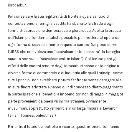
idrocarburi.
Per conservare la sua legittimità di fronte a qualsiasi tipo di
contestazione, la famiglia saudita ha sbarrato la strada a ogni
forma di espressione democratica o pluralistica. Adotta la pratica
dell’Islam più fondamentalista possibile per mettersi al riparo da
ogni forma di scavalcamento in questo campo, (un poco come
l’URSS che non voleva uno “scavalcamento a sinistra”, la famiglia
saudita non vuole “scavalcamenti in Islam”). Col tempo però gli
effetti delle enormi rendite degli idrocarburi hanno dato origine a
diverse forme di commercio e di industria alle quali i principi, come
tutti i principi, non avrebbero potuto far fronte senza derogare alle
misure finora adottate e hanno quindi concesso dietro pagamento
la partecipazione ai benefici a imprenditori non di rango in maggior
parte provenienti da paesi vicini ma stranieri, ovviamente
musulmani, soprattutto yemeniti e in un larga misura ai Levantini
(siriani, libanesi, palestinesi)
E mentre il futuro del petrolio è incerto, questi imprenditori fanno