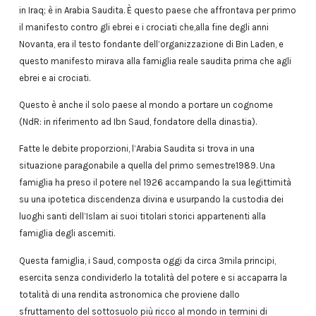
in Iraq; è in Arabia Saudita. È questo paese che affrontava per primo
il manifesto contro gli ebrei e i crociati che,alla fine degli anni
Novanta, era il testo fondante dell’organizzazione di Bin Laden, e
questo manifesto mirava alla famiglia reale saudita prima che agli
ebrei e ai crociati.
Questo è anche il solo paese al mondo a portare un cognome
(NdR: in riferimento ad Ibn Saud, fondatore della dinastia).
Fatte le debite proporzioni, l’Arabia Saudita si trova in una
situazione paragonabile a quella del primo semestre1989. Una
famiglia ha preso il potere nel 1926 accampando la sua legittimità
su una ipotetica discendenza divina e usurpando la custodia dei
luoghi santi dell’Islam ai suoi titolari storici appartenenti alla
famiglia degli ascemiti.
Questa famiglia, i Saud, composta oggi da circa 3mila principi,
esercita senza condividerlo la totalità del potere e si accaparra la
totalità di una rendita astronomica che proviene dallo
sfruttamento del sottosuolo più ricco al mondo in termini di