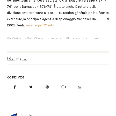
dell’intelligence francese, segretario d’ambasciata a Beirut (1974-
76), poi a Damasco (1976-79). È stato anche Direttore della
divisione antiterrorismo alla DGSE (Direction générale de la Sécurité
extérieure, la principale agenzia di spionaggio francese) dal 2000 al
2002.
Fonti:
www.reopen911.info
.
al-Qa'ida
Alain Chouet
bin Laden
Ionesco
terrorismo
1 Commento
CONDIVIDI