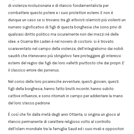
di violenza rivoluzionaria e di rilancio fondamentalista per
combattere questo potere e i suoi protettori esterni. E non è
dunque un caso se si trovano tra gli attivisti islamisti più violenti un
numero significativo di figli di questa borghesia che sono privi di
qualsiasi diritto politico ma sicuramente non dei mezzi né delle
idee; e Osama Bin Laden è nel novero di costoro: si è trovato
scaraventato nel campo della violenza, dell’integralismo dai nobili
sauditi che ritenevano più sbrigativo fare proteggere gli interessi
esterni del regno dai figli dei loro valletti piuttosto che dai propri. E’
il classico errore dei
parvenus
.
Nel corso delle loro picaresche avventure, questi giovani, questi
figli della borghesia, hanno fatto brutti incontri, hanno subito
cattive influenze, e sono ritornati in campo per addentare la mano
del loro stesso padrone
È così che fin dalla metà degli anni Ottanta, si origina un gioco al
rilancio permanente di carattere religioso volto al controllo
dell’Islam mondiale tra la famiglia Saud ed i suoi rivali e oppositori