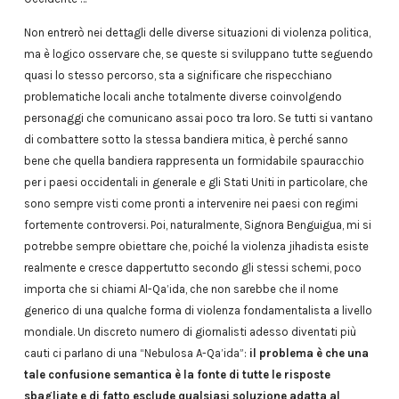
Non entrerò nei dettagli delle diverse situazioni di violenza politica,
ma è logico osservare che, se queste si sviluppano tutte seguendo
quasi lo stesso percorso, sta a significare che rispecchiano
problematiche locali anche totalmente diverse coinvolgendo
personaggi che comunicano assai poco tra loro. Se tutti si vantano
di combattere sotto la stessa bandiera mitica, è perché sanno
bene che quella bandiera rappresenta un formidabile spauracchio
per i paesi occidentali in generale e gli Stati Uniti in particolare, che
sono sempre visti come pronti a intervenire nei paesi con regimi
fortemente controversi. Poi, naturalmente, Signora Benguigua, mi si
potrebbe sempre obiettare che, poiché la violenza jihadista esiste
realmente e cresce dappertutto secondo gli stessi schemi, poco
importa che si chiami Al-Qa’ida, che non sarebbe che il nome
generico di una qualche forma di violenza fondamentalista a livello
mondiale. Un discreto numero di giornalisti adesso diventati più
cauti ci parlano di una “Nebulosa A-Qa’ida”:
il problema è che una
tale confusione semantica è la fonte di tutte le risposte
sbagliate e di fatto esclude qualsiasi soluzione adatta al