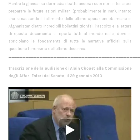
Mentre la grancassa dei media ribatte ancora i suoi ritmi isterici per
preparare le future azioni militari (probabilmente in Iran), intanto
che si nasconde il fallimento delle ultime operazioni obamiane in
Afghanistan dietro incredibili bollettini trionfali, l’ascolto e la lettura
di questo documento ci riporta tutti al mondo reale, dove si
sbriciolano le fondamenta di tutte le narrative ufficiali sulla
questione terrorismo dell’ultimo decennio.
______________________________________________
Trascrizione della audizione di Alain Chouet alla Commissione
degli Affari Esteri del Senato, il 29 gennaio 2010