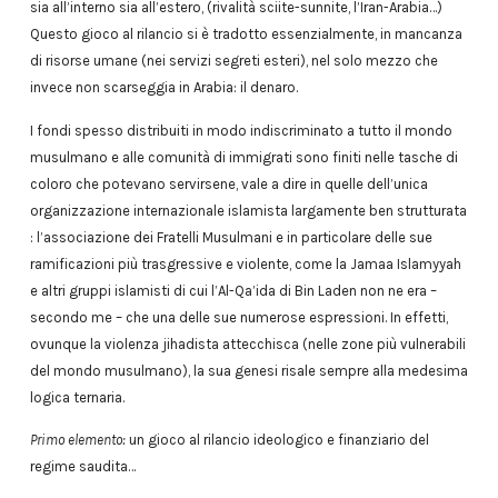
sia all’interno sia all’estero, (rivalità sciite-sunnite, l’Iran-Arabia…)
Questo gioco al rilancio si è tradotto essenzialmente, in mancanza
di risorse umane (nei servizi segreti esteri), nel solo mezzo che
invece non scarseggia in Arabia: il denaro.
I fondi spesso distribuiti in modo indiscriminato a tutto il mondo
musulmano e alle comunità di immigrati sono finiti nelle tasche di
coloro che potevano servirsene, vale a dire in quelle dell’unica
organizzazione internazionale islamista largamente ben strutturata
: l’associazione dei Fratelli Musulmani e in particolare delle sue
ramificazioni più trasgressive e violente, come la Jamaa Islamyyah
e altri gruppi islamisti di cui l’Al-Qa’ida di Bin Laden non ne era –
secondo me – che una delle sue numerose espressioni. In effetti,
ovunque la violenza jihadista attecchisca (nelle zone più vulnerabili
del mondo musulmano), la sua genesi risale sempre alla medesima
logica ternaria.
Primo elemento:
un gioco al rilancio ideologico e finanziario del
regime saudita…