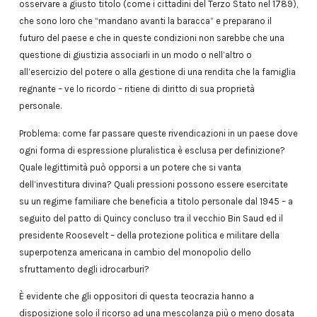
osservare a giusto titolo (come i cittadini del Terzo Stato nel 1789),
che sono loro che “mandano avanti la baracca” e preparano il
futuro del paese e che in queste condizioni non sarebbe che una
questione di giustizia associarli in un modo o nell’altro o
all’esercizio del potere o alla gestione di una rendita che la famiglia
regnante – ve lo ricordo – ritiene di diritto di sua proprietà
personale.
Problema: come far passare queste rivendicazioni in un paese dove
ogni forma di espressione pluralistica è esclusa per definizione?
Quale legittimità può opporsi a un potere che si vanta
dell’investitura divina? Quali pressioni possono essere esercitate
su un regime familiare che beneficia a titolo personale dal 1945 – a
seguito del patto di Quincy concluso tra il vecchio Bin Saud ed il
presidente Roosevelt – della protezione politica e militare della
superpotenza americana in cambio del monopolio dello
sfruttamento degli idrocarburi?
È evidente che gli oppositori di questa teocrazia hanno a
disposizione solo il ricorso ad una mescolanza più o meno dosata