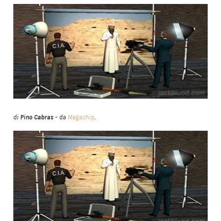
di
Pino Cabras
– da
Megachip
.