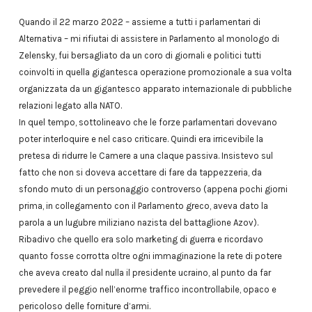
Quando il 22 marzo 2022 – assieme a tutti i parlamentari di
Alternativa – mi rifiutai di assistere in Parlamento al monologo di
Zelensky, fui bersagliato da un coro di giornali e politici tutti
coinvolti in quella gigantesca operazione promozionale a sua volta
organizzata da un gigantesco apparato internazionale di pubbliche
relazioni legato alla NATO.
In quel tempo, sottolineavo che le forze parlamentari dovevano
poter interloquire e nel caso criticare. Quindi era irricevibile la
pretesa di ridurre le Camere a una claque passiva. Insistevo sul
fatto che non si doveva accettare di fare da tappezzeria, da
sfondo muto di un personaggio controverso (appena pochi giorni
prima, in collegamento con il Parlamento greco, aveva dato la
parola a un lugubre miliziano nazista del battaglione Azov).
Ribadivo che quello era solo marketing di guerra e ricordavo
quanto fosse corrotta oltre ogni immaginazione la rete di potere
che aveva creato dal nulla il presidente ucraino, al punto da far
prevedere il peggio nell’enorme traffico incontrollabile, opaco e
pericoloso delle forniture d’armi.