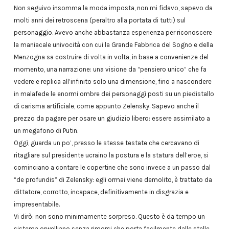
Non seguivo insomma la moda imposta, non mi fidavo, sapevo da
molti anni dei retroscena (peraltro alla portata di tutti) sul
personaggio. Avevo anche abbastanza esperienza per riconoscere
la maniacale univocità con cui la Grande Fabbrica del Sogno e della
Menzogna sa costruire di volta in volta, in base a convenienze del
momento, una narrazione: una visione da “pensiero unico” che fa
vedere e replica all’infinito solo una dimensione, fino a nascondere
in malafede le enormi ombre dei personaggi posti su un piedistallo
di carisma artificiale, come appunto Zelensky. Sapevo anche il
prezzo da pagare per osare un giudizio libero: essere assimilato a
un megafono di Putin.
Oggi, guarda un po’, presso le stesse testate che cercavano di
ritagliare sul presidente ucraino la postura e la statura dell’eroe, si
cominciano a contare le copertine che sono invece a un passo dal
“de profundis” di Zelensky: egli ormai viene demolito, è trattato da
dittatore, corrotto, incapace, definitivamente in disgrazia e
impresentabile.
Vi dirò: non sono minimamente sorpreso. Questo è da tempo un
sistema orwelliano senza rimorsi che porta facilmente dalle stelle