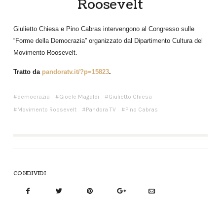
Roosevelt
Giulietto Chiesa e Pino Cabras intervengono al Congresso sulle
“Forme della Democrazia” organizzato dal Dipartimento Cultura del
Movimento Roosevelt.
Tratto da
pandoratv.it/?p=15823
.
democrazia
Gioele Magaldi
Giulietto Chiesa
Movimento Roosevelt
Pandora TV
Pino Cabras
CONDIVIDI