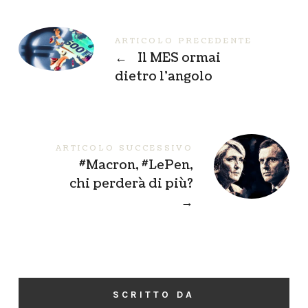
ARTICOLO PRECEDENTE
←
Il MES ormai
dietro l’angolo
ARTICOLO SUCCESSIVO
#Macron, #LePen,
chi perderà di più?
→
SCRITTO DA