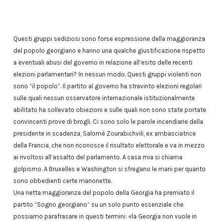
Questi gruppi sediziosi sono forse espressione della maggioranza
del popolo georgiano e hanno una qualche giustificazione rispetto
a eventuali abusi del governo in relazione all’esito delle recenti
elezioni parlamentari? In nessun modo. Questi gruppi violenti non
sono “il popolo”. Il partito al governo ha stravinto elezioni regolari
sulle quali nessun osservatore internazionale istituzionalmente
abilitato ha sollevato obiezioni e sulle quali non sono state portate
convincenti prove di brogli. Ci sono solo le parole incendiarie della
presidente in scadenza, Salomé Zourabichvili, ex ambasciatrice
della Francia, che non riconosce il risultato elettorale e va in mezzo
ai rivoltosi all’assalto del parlamento. A casa mia si chiama
golpismo. A Bruxelles e Washington si sfregano le mani per quanto
sono obbedienti certe marionette.
Una netta maggioranza del popolo della Georgia ha premiato il
partito “Sogno georgiano” su un solo punto essenziale che
possiamo parafrasare in questi termini: «la Georgia non vuole in