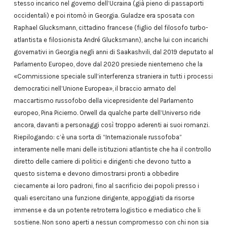
stesso incarico nel governo dell’Ucraina (già pieno di passaporti
occidentali) e poi ritornò in Georgia. Guladze era sposata con
Raphael Glucksmann, cittadino francese (figlio del filosofo turbo-
atlantista e filosionista André Glucksmann), anche lui con incarichi
governativi in Georgia negli anni di Saakashvili, dal 2019 deputato al
Parlamento Europeo, dove dal 2020 presiede nientemeno che la
«Commissione speciale sull’interferenza straniera in tutti i processi
democratici nell’Unione Europea», il braccio armato del
maccartismo russofobo della vicepresidente del Parlamento
europeo, Pina Picierno. Orwell da qualche parte dell’Universo ride
ancora, davanti a personaggi così troppo aderenti ai suoi romanzi.
Riepilogando: c’è una sorta di “Internazionale russofoba”
interamente nelle mani delle istituzioni atlantiste che ha il controllo
diretto delle carriere di politici e dirigenti che devono tutto a
questo sistema e devono dimostrarsi pronti a obbedire
ciecamente ai loro padroni, fino al sacrificio dei popoli presso i
quali esercitano una funzione dirigente, appoggiati da risorse
immense e da un potente retroterra logistico e mediatico che li
sostiene. Non sono aperti a nessun compromesso con chi non sia