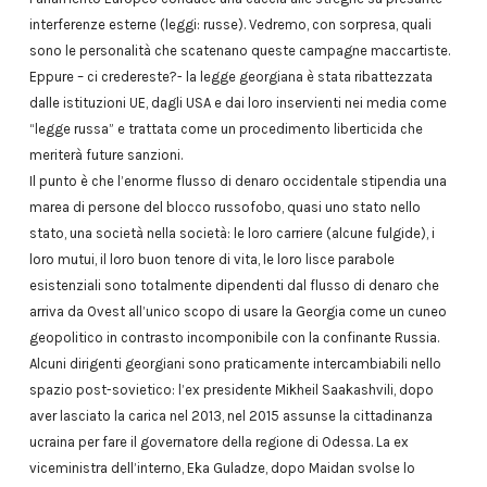
interferenze esterne (leggi: russe). Vedremo, con sorpresa, quali
sono le personalità che scatenano queste campagne maccartiste.
Eppure – ci credereste?- la legge georgiana è stata ribattezzata
dalle istituzioni UE, dagli USA e dai loro inservienti nei media come
“legge russa” e trattata come un procedimento liberticida che
meriterà future sanzioni.
Il punto è che l’enorme flusso di denaro occidentale stipendia una
marea di persone del blocco russofobo, quasi uno stato nello
stato, una società nella società: le loro carriere (alcune fulgide), i
loro mutui, il loro buon tenore di vita, le loro lisce parabole
esistenziali sono totalmente dipendenti dal flusso di denaro che
arriva da Ovest all’unico scopo di usare la Georgia come un cuneo
geopolitico in contrasto incomponibile con la confinante Russia.
Alcuni dirigenti georgiani sono praticamente intercambiabili nello
spazio post-sovietico: l’ex presidente Mikheil Saakashvili, dopo
aver lasciato la carica nel 2013, nel 2015 assunse la cittadinanza
ucraina per fare il governatore della regione di Odessa. La ex
viceministra dell’interno, Eka Guladze, dopo Maidan svolse lo