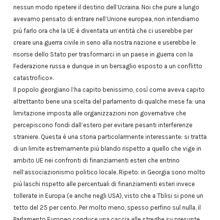
nessun modo ripetere il destino dell’Ucraina. Noi che pure a lungo
avevamo pensato di entrare nell’Unione europea, non intendiamo
più farlo ora che la UE è diventata un’entità che ci userebbe per
creare una guerra civile in seno alla nostra nazione e userebbe le
risorse dello Stato per trasformarci in un paese in guerra con la
Federazione russa e dunque in un bersaglio esposto a un conflitto
catastrofico».
Il popolo georgiano l’ha capito benissimo, così come aveva capito
altrettanto bene una scelta del parlamento di qualche mese fa: una
limitazione imposta alle organizzazioni non governative che
percepiscono fondi dall’estero per evitare pesanti interferenze
straniere. Questa è una storia particolarmente interessante: si tratta
di un limite estremamente più blando rispetto a quello che vige in
ambito UE nei confronti di finanziamenti esteri che entrino
nell’associazionismo politico locale. Ripeto: in Georgia sono molto
più laschi rispetto alle percentuali di finanziamenti esteri invece
tollerate in Europa (e anche negli USA), visto che a Tblisi si pone un
tetto del 25 per cento. Per molto meno, spesso perfino sul nulla, il
Parlamento Europeo conduce una caccia alle streghe su presunte