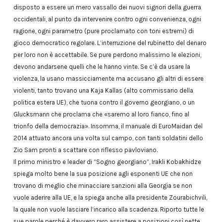
disposto a essere un mero vassallo dei nuovi signori della guerra
occidentali, al punto da intervenire contro ogni convenienza, ogni
ragione, ogni parametro (pure proclamato con toni estremi) di
gioco democratico regolare. L’interruzione del rubinetto del denaro
per loro non è accettabile. Se pure perdono malissimo le elezioni,
devono andarsene quelli che le hanno vinte. Se c’è da usare la
violenza, la usano massicciamente ma accusano gli altri di essere
violenti, tanto trovano una Kaja Kallas (alto commissario della
politica estera UE), che tuona contro il governo georgiano, o un
Glucksmann che proclama che «saremo al loro fianco, fino al
trionfo della democrazia». Insomma, il manuale di EuroMaidan del
2014 attuato ancora una volta sul campo, con tanti soldatini dello
Zio Sam pronti a scattare con riflesso pavloviano.
Il primo ministro e leader di “Sogno georgiano”, Irakli Kobakhidze
spiega molto bene la sua posizione agli esponenti UE che non
trovano di meglio che minacciare sanzioni alla Georgia se non
vuole aderire alla UE, e la spiega anche alla presidente Zourabichvili,
la quale non vuole lasciare l’incarico alla scadenza. Riporto tutte le
sue parole perché è davvero raro assistere a posizioni così nette,