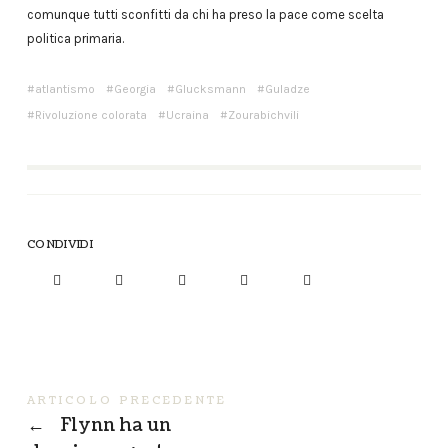
comunque tutti sconfitti da chi ha preso la pace come scelta
politica primaria.
atlantismo
Georgia
Glucksmann
Guladze
Rivoluzione colorata
Ucraina
Zourabichvili
CONDIVIDI
ARTICOLO PRECEDENTE
←
Flynn ha un