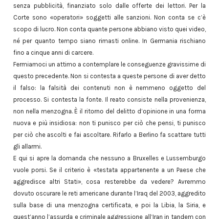
senza pubblicità, finanziato solo dalle offerte dei lettori. Per la
Corte sono «operatori» soggetti alle sanzioni. Non conta se c’è
scopo di lucro. Non conta quante persone abbiano visto quei video,
né per quanto tempo siano rimasti online. In Germania rischiano
fino a cinque anni di carcere.
Fermiamoci un attimo a contemplare le conseguenze gravissime di
questo precedente. Non si contesta a queste persone di aver detto
il falso: la falsità dei contenuti non è nemmeno oggetto del
processo. Si contesta la fonte. Il reato consiste nella provenienza,
non nella menzogna. È il ritorno del delitto d’opinione in una forma
nuova e più insidiosa: non ti punisco per ciò che pensi, ti punisco
per ciò che ascolti e fai ascoltare. Rifarlo a Berlino fa scattare tutti
gli allarmi.
E qui si apre la domanda che nessuno a Bruxelles e Lussemburgo
vuole porsi. Se il criterio è «testata appartenente a un Paese che
aggredisce altri Stati», cosa resterebbe da vedere? Avremmo
dovuto oscurare le reti americane durante l’Iraq del 2003, aggredito
sulla base di una menzogna certificata, e poi la Libia, la Siria, e
quest’anno l’assurda e criminale aggressione all’Iran in tandem con