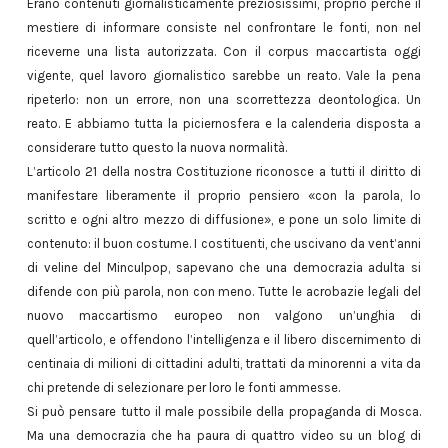
Erano contenuti giornalisticamente preziosissimi, proprio perché il
mestiere di informare consiste nel confrontare le fonti, non nel
riceverne una lista autorizzata. Con il corpus maccartista oggi
vigente, quel lavoro giornalistico sarebbe un reato. Vale la pena
ripeterlo: non un errore, non una scorrettezza deontologica. Un
reato. E abbiamo tutta la piciernosfera e la calenderia disposta a
considerare tutto questo la nuova normalità.
L’articolo 21 della nostra Costituzione riconosce a tutti il diritto di
manifestare liberamente il proprio pensiero «con la parola, lo
scritto e ogni altro mezzo di diffusione», e pone un solo limite di
contenuto: il buon costume. I costituenti, che uscivano da vent’anni
di veline del Minculpop, sapevano che una democrazia adulta si
difende con più parola, non con meno. Tutte le acrobazie legali del
nuovo maccartismo europeo non valgono un’unghia di
quell’articolo, e offendono l’intelligenza e il libero discernimento di
centinaia di milioni di cittadini adulti, trattati da minorenni a vita da
chi pretende di selezionare per loro le fonti ammesse.
Si può pensare tutto il male possibile della propaganda di Mosca.
Ma una democrazia che ha paura di quattro video su un blog di