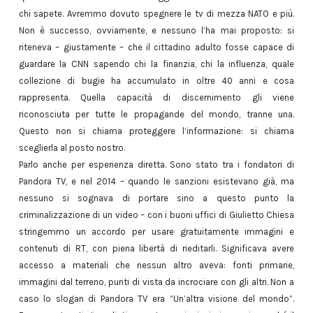
chi sapete. Avremmo dovuto spegnere le tv di mezza NATO e più.
Non è successo, ovviamente, e nessuno l’ha mai proposto: si
riteneva – giustamente – che il cittadino adulto fosse capace di
guardare la CNN sapendo chi la finanzia, chi la influenza, quale
collezione di bugie ha accumulato in oltre 40 anni e cosa
rappresenta. Quella capacità di discernimento gli viene
riconosciuta per tutte le propagande del mondo, tranne una.
Questo non si chiama proteggere l’informazione: si chiama
sceglierla al posto nostro.
Parlo anche per esperienza diretta. Sono stato tra i fondatori di
Pandora TV, e nel 2014 – quando le sanzioni esistevano già, ma
nessuno si sognava di portare sino a questo punto la
criminalizzazione di un video – con i buoni uffici di Giulietto Chiesa
stringemmo un accordo per usare gratuitamente immagini e
contenuti di RT, con piena libertà di rieditarli. Significava avere
accesso a materiali che nessun altro aveva: fonti primarie,
immagini dal terreno, punti di vista da incrociare con gli altri. Non a
caso lo slogan di Pandora TV era “Un’altra visione del mondo”.