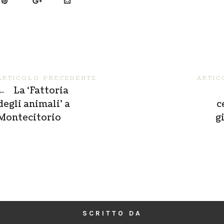
ARTICOLO PRECEDENTE
ARTIC
←
La ‘Fattoria
degli animali’ a
c
Montecitorio
g
SCRITTO DA