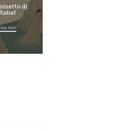
ubinetto di
Rabat
VIEW POST