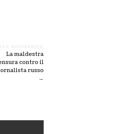
OLO SUCCESSIVO
La maldestra
ensura contro il
iornalista russo
→