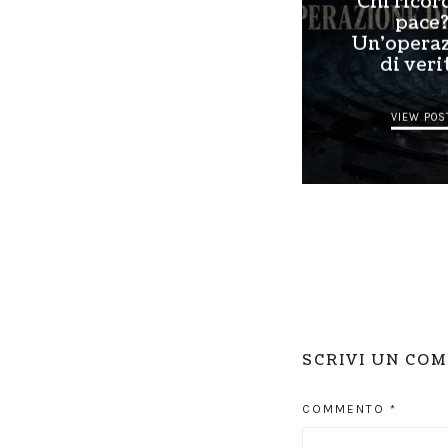
Chi ricor
pace
Un’opera
di veri
VIEW POS
SCRIVI UN CO
COMMENTO
*