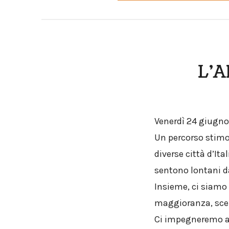
L’A
Venerdì 24 giugn
Un percorso stimol
diverse città d’It
sentono lontani da
Insieme, ci siamo 
maggioranza, scelt
Ci impegneremo an