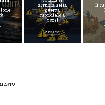
da la
l’Italia si
?
arruola nella
Il r
zione
guerra
tà
mondiale a
pezzi
T
VIEW POST
MMENTO