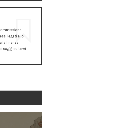
a Commissione
ssi legati allo
alla finanza
rsi saggi su temi