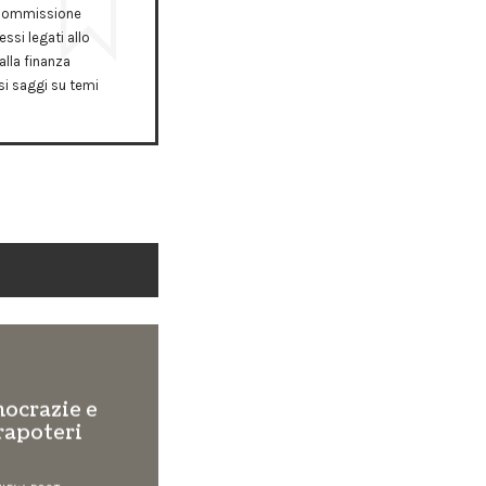
a Commissione
ssi legati allo
alla finanza
rsi saggi su temi
ocrazie e
rapoteri