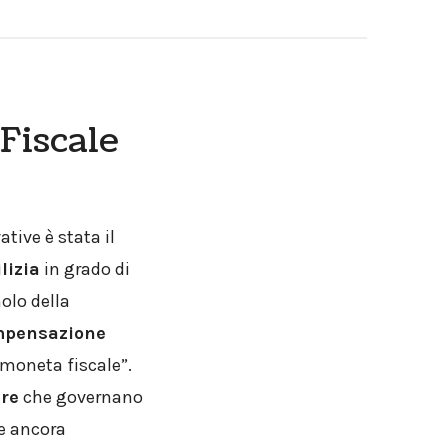
Fiscale
ative è stata il
lizia
in grado di
olo della
ompensazione
“moneta fiscale”.
ure
che governano
e ancora