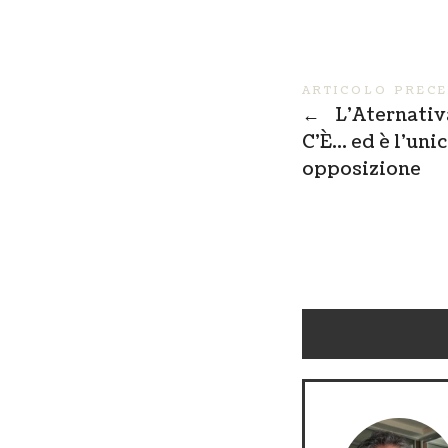
ARTICOLO PREC
←
L’Aternativ
C’È… ed è l’uni
opposizione