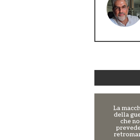
La macc
della gu
che n
prevede
retroma