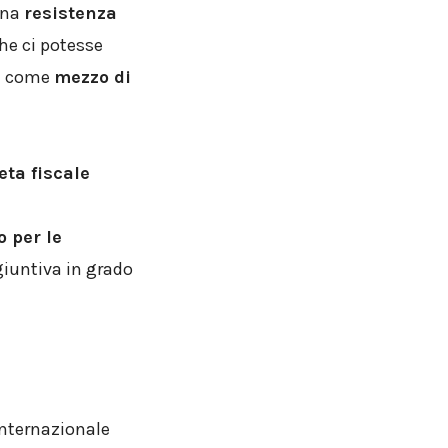
una
resistenza
che ci potesse
re come
mezzo di
ta fiscale
 per le
giuntiva in grado
nternazionale