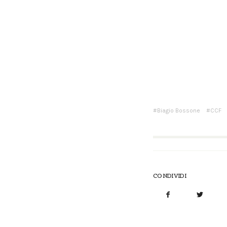
Biagio Bossone
CCF
CONDIVIDI