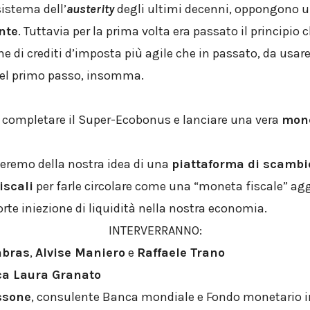
istema dell’
austerity
degli ultimi decenni, oppongono 
nte
. Tuttavia per la prima volta era passato il principio 
e di crediti d’imposta più agile che in passato, da usa
bel primo passo, insomma.
: completare il Super-Ecobonus e lanciare una vera
mone
teremo della nostra idea di una
piattaforma di scambio
iscali
per farle circolare come una “moneta fiscale” ag
orte iniezione di liquidità nella nostra economia.
INTERVERRANNO:
abras
,
Alvise Maniero
e
Raffaele Trano
ca Laura Granato
ssone
, consulente Banca mondiale e Fondo monetario i