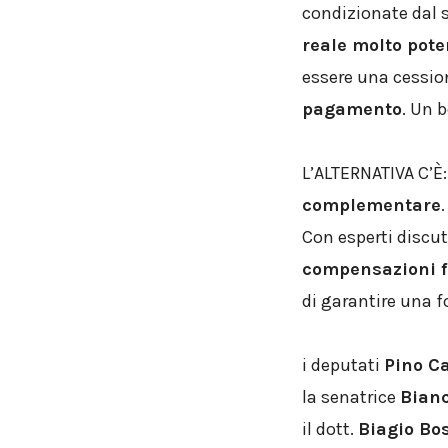
condizionate dal s
reale molto pote
essere una cession
pagamento
. Un 
L’ALTERNATIVA C’È
complementare
.
Con esperti discu
compensazioni f
di garantire una f
i deputati
Pino C
la senatrice
Bian
il dott.
Biagio Bo