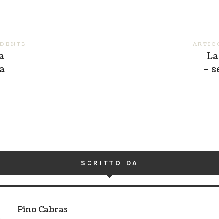
EDENTE
ARTIC
a
La
ca
– s
SCRITTO DA
Pino Cabras