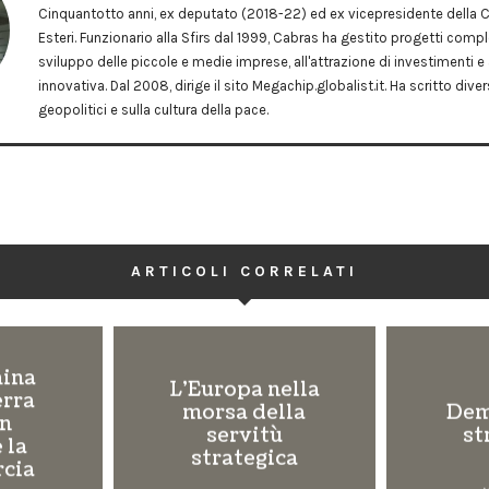
Cinquantotto anni, ex deputato (2018-22) ed ex vicepresidente dell
Esteri. Funzionario alla Sfirs dal 1999, Cabras ha gestito progetti comple
sviluppo delle piccole e medie imprese, all'attrazione di investimenti e 
innovativa. Dal 2008, dirige il sito Megachip.globalist.it. Ha scritto dive
geopolitici e sulla cultura della pace.
ARTICOLI CORRELATI
hina
L’Europa nella
erra
morsa della
Dem
on
servitù
st
 la
strategica
rcia