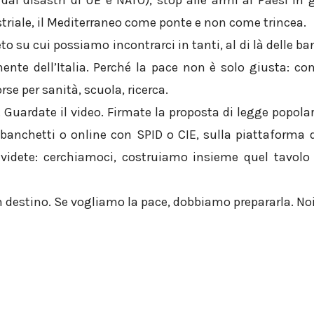
 dai disastri di UE e NATO), stop alle armi ai Paesi in
triale, il Mediterraneo come ponte e non come trincea.
o su cui possiamo incontrarci in tanti, al di là delle band
ente dell’Italia. Perché la pace non è solo giusta: co
orse per sanità, scuola, ricerca.
. Guardate il video. Firmate la proposta di legge popolar
anchetti o online con SPID o CIE, sulla piattaforma d
ividete: cerchiamoci, costruiamo insieme quel tavolo
 destino. Se vogliamo la pace, dobbiamo prepararla. Noi