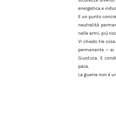
sicurezza diverso
energetica e indus
E un punto concret
neutralità perman
nelle armi, più ris
Vi chiedo tre cose
permanente — ai b
Giustizia. E cond
pace.
La guerra non è un