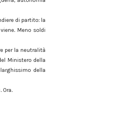
 guerra, autonomia
iere di partito: la
nviene. Meno soldi
e per la neutralità
el Ministero della
 larghissimo della
. Ora.