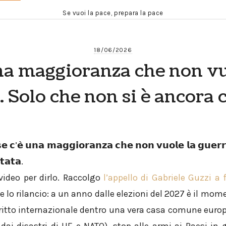
Se vuoi la pace, prepara la pace
18/06/2026
na maggioranza che non vu
. Solo che non si è ancora 
𝗲 𝗰’𝗲̀ 𝘂𝗻𝗮 𝗺𝗮𝗴𝗴𝗶𝗼𝗿𝗮𝗻𝘇𝗮 𝗰𝗵𝗲 𝗻𝗼𝗻 𝘃𝘂𝗼𝗹𝗲 𝗹𝗮 𝗴𝘂𝗲𝗿
𝘁𝗮𝘁𝗮.
video per dirlo. Raccolgo
l’appello di Gabriele Guzzi a f
e lo rilancio: a un anno dalle elezioni del 2027 è il mom
Diritto internazionale dentro una vera casa comune europ