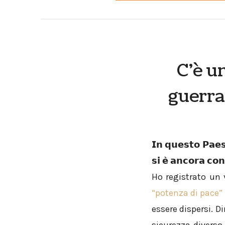
C’è u
guerra
𝗜𝗻 𝗾𝘂𝗲𝘀𝘁𝗼 𝗣𝗮𝗲𝘀
𝘀𝗶 𝗲̀ 𝗮𝗻𝗰𝗼𝗿𝗮 𝗰𝗼𝗻
Ho registrato un 
“potenza di pace”
essere dispersi. 