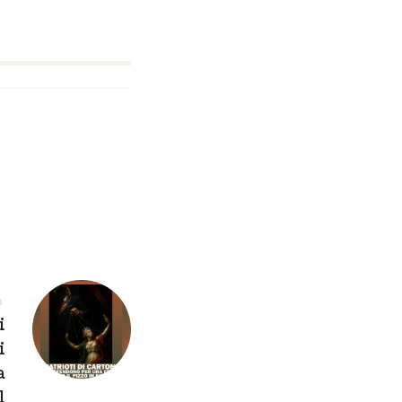
O
i
i
a
l