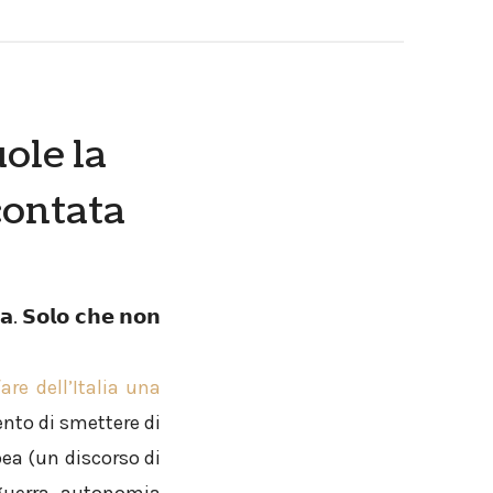
ole la
contata
𝗮. 𝗦𝗼𝗹𝗼 𝗰𝗵𝗲 𝗻𝗼𝗻
are dell’Italia una
ento di smettere di
ea (un discorso di