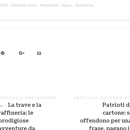
 2027
Gabriele Guzzi
Neutralità
pace
pacifismo
ARTICOLO PRECEDENTE
ARTICOLO SUCCESSIV
←
La trave e la
Patrioti d
raffineria: le
cartone: s
prodigiose
offendono per un
avventure da
frase, pagano i