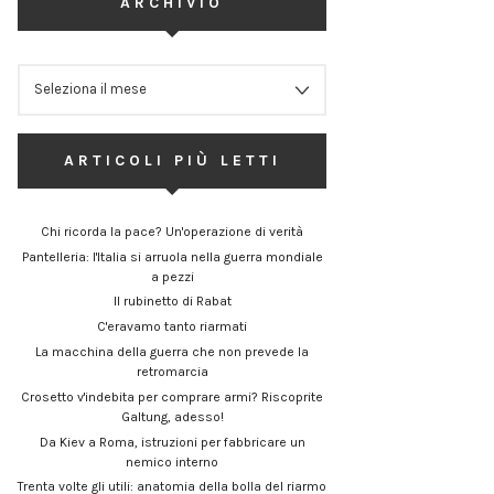
ARCHIVIO
ARCHIVIO
ARTICOLI PIÙ LETTI
Chi ricorda la pace? Un'operazione di verità
Pantelleria: l'Italia si arruola nella guerra mondiale
a pezzi
Il rubinetto di Rabat
C'eravamo tanto riarmati
La macchina della guerra che non prevede la
retromarcia
Crosetto v'indebita per comprare armi? Riscoprite
Galtung, adesso!
Da Kiev a Roma, istruzioni per fabbricare un
nemico interno
Trenta volte gli utili: anatomia della bolla del riarmo