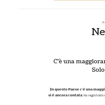
P
Ne
C’è una maggioran
Solo
𝗜𝗻 𝗾𝘂𝗲𝘀𝘁𝗼 𝗣𝗮𝗲𝘀𝗲 𝗰’𝗲̀ 𝘂𝗻𝗮 𝗺𝗮𝗴𝗴𝗶
𝘀𝗶 𝗲̀ 𝗮𝗻𝗰𝗼𝗿𝗮 𝗰𝗼𝗻𝘁𝗮𝘁𝗮. Ho reg