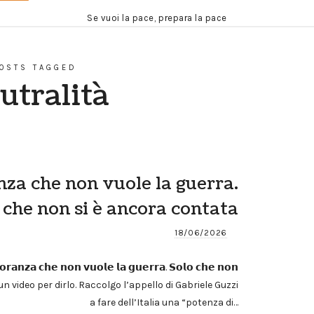
Se vuoi la pace, prepara la pace
OSTS TAGGED
utralità
za che non vuole la guerra.
 che non si è ancora contata
18/06/2026
𝗼𝗿𝗮𝗻𝘇𝗮 𝗰𝗵𝗲 𝗻𝗼𝗻 𝘃𝘂𝗼𝗹𝗲 𝗹𝗮 𝗴𝘂𝗲𝗿𝗿𝗮. 𝗦𝗼𝗹𝗼 𝗰𝗵𝗲 𝗻𝗼𝗻
istrato un video per dirlo. Raccolgo l’appello di Gabriele Guzzi
a fare dell’Italia una “potenza di…