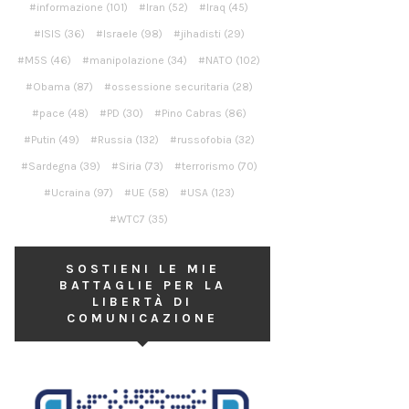
informazione
(101)
Iran
(52)
Iraq
(45)
ISIS
(36)
Israele
(98)
jihadisti
(29)
M5S
(46)
manipolazione
(34)
NATO
(102)
Obama
(87)
ossessione securitaria
(28)
pace
(48)
PD
(30)
Pino Cabras
(86)
Putin
(49)
Russia
(132)
russofobia
(32)
Sardegna
(39)
Siria
(73)
terrorismo
(70)
Ucraina
(97)
UE
(58)
USA
(123)
WTC7
(35)
SOSTIENI LE MIE
BATTAGLIE PER LA
LIBERTÀ DI
COMUNICAZIONE