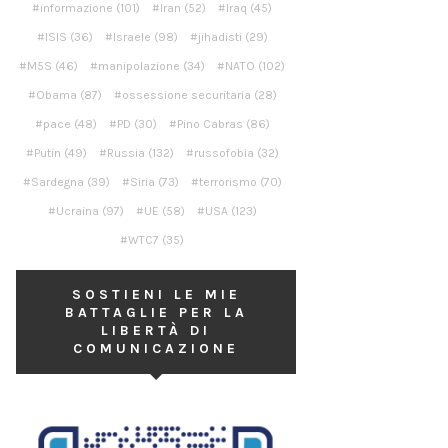
informazione
(101)
Iran
(52)
Iraq
(45)
ISIS
(36)
Israele
(98)
jihadisti
(29)
M5S
(46)
manipolazione
(34)
NATO
(102)
Obama
(87)
ossessione securitaria
(28)
pace
(48)
PD
(30)
Pino Cabras
(86)
Putin
(49)
Russia
(132)
russofobia
(32)
Sardegna
(39)
Siria
(73)
terrorismo
(70)
Ucraina
(97)
UE
(58)
USA
(123)
WTC7
(35)
SOSTIENI LE MIE
BATTAGLIE PER LA
LIBERTÀ DI
COMUNICAZIONE