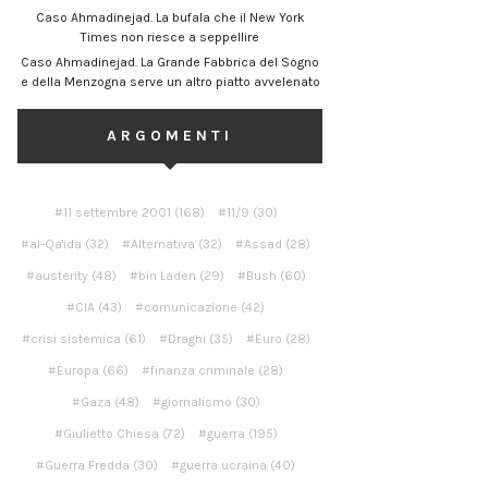
Caso Ahmadinejad. La bufala che il New York
Times non riesce a seppellire
Caso Ahmadinejad. La Grande Fabbrica del Sogno
e della Menzogna serve un altro piatto avvelenato
ARGOMENTI
11 settembre 2001
(168)
11/9
(30)
al-Qa'ida
(32)
Alternativa
(32)
Assad
(28)
austerity
(48)
bin Laden
(29)
Bush
(60)
CIA
(43)
comunicazione
(42)
crisi sistemica
(61)
Draghi
(35)
Euro
(28)
Europa
(66)
finanza criminale
(28)
Gaza
(48)
giornalismo
(30)
Giulietto Chiesa
(72)
guerra
(195)
Guerra Fredda
(30)
guerra ucraina
(40)