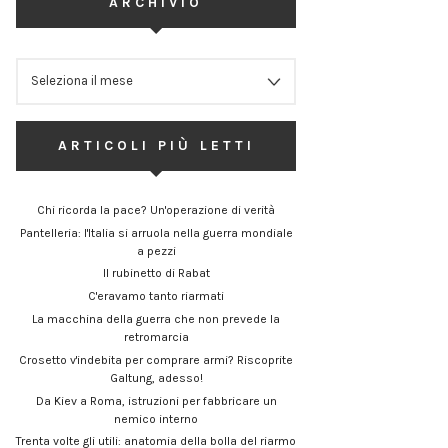
ARCHIVIO
ARCHIVIO
ARTICOLI PIÙ LETTI
Chi ricorda la pace? Un'operazione di verità
Pantelleria: l'Italia si arruola nella guerra mondiale
a pezzi
Il rubinetto di Rabat
C'eravamo tanto riarmati
La macchina della guerra che non prevede la
retromarcia
Crosetto v'indebita per comprare armi? Riscoprite
Galtung, adesso!
Da Kiev a Roma, istruzioni per fabbricare un
nemico interno
Trenta volte gli utili: anatomia della bolla del riarmo