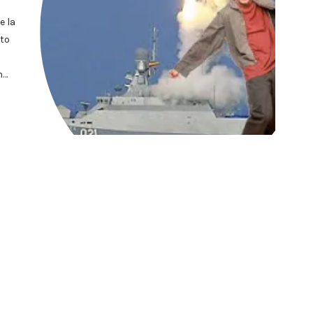
e la
ato
n…