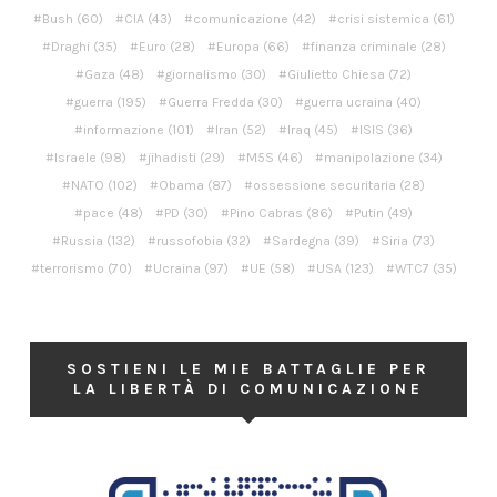
Bush
(60)
CIA
(43)
comunicazione
(42)
crisi sistemica
(61)
Draghi
(35)
Euro
(28)
Europa
(66)
finanza criminale
(28)
Gaza
(48)
giornalismo
(30)
Giulietto Chiesa
(72)
guerra
(195)
Guerra Fredda
(30)
guerra ucraina
(40)
informazione
(101)
Iran
(52)
Iraq
(45)
ISIS
(36)
Israele
(98)
jihadisti
(29)
M5S
(46)
manipolazione
(34)
NATO
(102)
Obama
(87)
ossessione securitaria
(28)
pace
(48)
PD
(30)
Pino Cabras
(86)
Putin
(49)
Russia
(132)
russofobia
(32)
Sardegna
(39)
Siria
(73)
terrorismo
(70)
Ucraina
(97)
UE
(58)
USA
(123)
WTC7
(35)
SOSTIENI LE MIE BATTAGLIE PER
LA LIBERTÀ DI COMUNICAZIONE