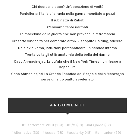
Chi ricorda la pace? Un'operazione di verità
Pantelleria: l'Italia si arruola nella guerra mondiale a pezzi
Il rubinetto di Rabat
C'eravamo tanto riarmati
La macchina della guerra che non prevede la retromarcia
Crosetto v'indebita per comprare armi? Riscoprite Galtung, adesso!
Da Kiev a Roma, istruzioni per fabbricare un nemico interno
Trenta volte gli utili: anatomia della bolla del riarmo
Caso Ahmadinejad. La bufala che il New York Times non riesce a
seppellire
Caso Ahmadinejad. La Grande Fabbrica del Sogno e della Menzogna
serve un altro piatto avvelenato
ARGOMENTI
11 settembre 2001
(168)
11/9
(30)
al-Qa'ida
(32)
Alternativa
(32)
Assad
(28)
austerity
(48)
bin Laden
(29)