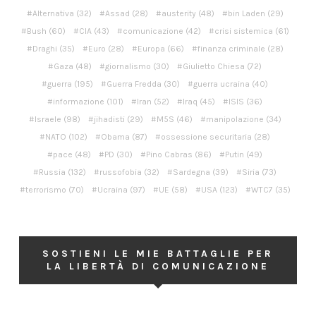
Alternativa
(32)
Assad
(28)
austerity
(48)
bin Laden
(29)
Bush
(60)
CIA
(43)
comunicazione
(42)
crisi sistemica
(61)
Draghi
(35)
Euro
(28)
Europa
(66)
finanza criminale
(28)
Gaza
(48)
giornalismo
(30)
Giulietto Chiesa
(72)
guerra
(195)
Guerra Fredda
(30)
guerra ucraina
(40)
informazione
(101)
Iran
(52)
Iraq
(45)
ISIS
(36)
Israele
(98)
jihadisti
(29)
M5S
(46)
manipolazione
(34)
NATO
(102)
Obama
(87)
ossessione securitaria
(28)
pace
(48)
PD
(30)
Pino Cabras
(86)
Putin
(49)
Russia
(132)
russofobia
(32)
Sardegna
(39)
Siria
(73)
terrorismo
(70)
Ucraina
(97)
UE
(58)
USA
(123)
WTC7
(35)
SOSTIENI LE MIE BATTAGLIE PER
LA LIBERTÀ DI COMUNICAZIONE