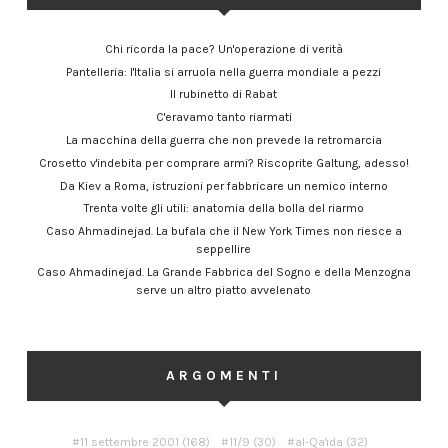
Chi ricorda la pace? Un'operazione di verità
Pantelleria: l'Italia si arruola nella guerra mondiale a pezzi
Il rubinetto di Rabat
C'eravamo tanto riarmati
La macchina della guerra che non prevede la retromarcia
Crosetto v'indebita per comprare armi? Riscoprite Galtung, adesso!
Da Kiev a Roma, istruzioni per fabbricare un nemico interno
Trenta volte gli utili: anatomia della bolla del riarmo
Caso Ahmadinejad. La bufala che il New York Times non riesce a
seppellire
Caso Ahmadinejad. La Grande Fabbrica del Sogno e della Menzogna
serve un altro piatto avvelenato
ARGOMENTI
11 settembre 2001
(168)
11/9
(30)
al-Qa'ida
(32)