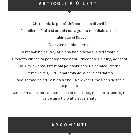
ARTICOLI PIÙ LETTI
Chi ricorda la pace? Un'operazione di verità
Pantelleria: l'Italia si arruola nella guerra mondiale a pezzi
Il rubinetto di Rabat
C'eravamo tanto riarmati
La macchina della guerra che non prevede la retromarcia
Crosetto v'indebita per comprare armi? Riscoprite Galtung, adesso!
Da Kiev a Roma, istruzioni per fabbricare un nemico interno
Trenta volte gli utili: anatomia della bolla del riarmo
Caso Ahmadinejad. La bufala che il New York Times non riesce a
seppellire
Caso Ahmadinejad. La Grande Fabbrica del Sogno e della Menzogna
serve un altro piatto avvelenato
ARGOMENTI