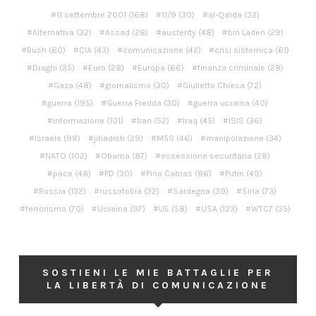
11 settembre 2001
(168)
11/9
(30)
al-Qa'ida
(32)
Alternativa
(32)
Assad
(28)
austerity
(48)
bin Laden
(29)
Bush
(60)
CIA
(43)
comunicazione
(42)
crisi sistemica
(61)
Draghi
(35)
Euro
(28)
Europa
(66)
finanza criminale
(28)
Gaza
(48)
giornalismo
(30)
Giulietto Chiesa
(72)
guerra
(195)
Guerra Fredda
(30)
guerra ucraina
(40)
informazione
(101)
Iran
(52)
Iraq
(45)
ISIS
(36)
Israele
(98)
jihadisti
(29)
M5S
(46)
manipolazione
(34)
NATO
(102)
Obama
(87)
ossessione securitaria
(28)
pace
(48)
PD
(30)
Pino Cabras
(86)
Putin
(49)
Russia
(132)
russofobia
(32)
Sardegna
(39)
Siria
(73)
terrorismo
(70)
Ucraina
(97)
UE
(58)
USA
(123)
WTC7
(35)
SOSTIENI LE MIE BATTAGLIE PER
LA LIBERTÀ DI COMUNICAZIONE