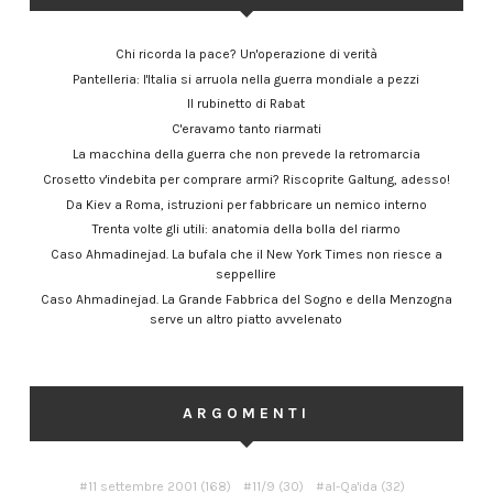
Chi ricorda la pace? Un'operazione di verità
Pantelleria: l'Italia si arruola nella guerra mondiale a pezzi
Il rubinetto di Rabat
C'eravamo tanto riarmati
La macchina della guerra che non prevede la retromarcia
Crosetto v'indebita per comprare armi? Riscoprite Galtung, adesso!
Da Kiev a Roma, istruzioni per fabbricare un nemico interno
Trenta volte gli utili: anatomia della bolla del riarmo
Caso Ahmadinejad. La bufala che il New York Times non riesce a
seppellire
Caso Ahmadinejad. La Grande Fabbrica del Sogno e della Menzogna
serve un altro piatto avvelenato
ARGOMENTI
11 settembre 2001
(168)
11/9
(30)
al-Qa'ida
(32)