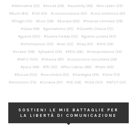
Alternativa
(32)
Assad
(28)
austerity
(48)
bin Laden
(29)
Bush
(60)
CIA
(43)
comunicazione
(42)
crisi sistemica
(61)
Draghi
(35)
Euro
(28)
Europa
(66)
finanza criminale
(28)
Gaza
(48)
giornalismo
(30)
Giulietto Chiesa
(72)
guerra
(195)
Guerra Fredda
(30)
guerra ucraina
(40)
informazione
(101)
Iran
(52)
Iraq
(45)
ISIS
(36)
Israele
(98)
jihadisti
(29)
M5S
(46)
manipolazione
(34)
NATO
(102)
Obama
(87)
ossessione securitaria
(28)
pace
(48)
PD
(30)
Pino Cabras
(86)
Putin
(49)
Russia
(132)
russofobia
(32)
Sardegna
(39)
Siria
(73)
terrorismo
(70)
Ucraina
(97)
UE
(58)
USA
(123)
WTC7
(35)
SOSTIENI LE MIE BATTAGLIE PER
LA LIBERTÀ DI COMUNICAZIONE