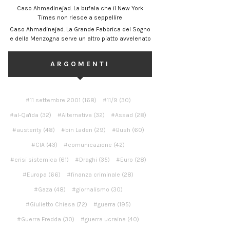
Caso Ahmadinejad. La bufala che il New York
Times non riesce a seppellire
Caso Ahmadinejad. La Grande Fabbrica del Sogno
e della Menzogna serve un altro piatto avvelenato
ARGOMENTI
11 settembre 2001
(168)
11/9
(30)
al-Qa'ida
(32)
Alternativa
(32)
Assad
(28)
austerity
(48)
bin Laden
(29)
Bush
(60)
CIA
(43)
comunicazione
(42)
crisi sistemica
(61)
Draghi
(35)
Euro
(28)
Europa
(66)
finanza criminale
(28)
Gaza
(48)
giornalismo
(30)
Giulietto Chiesa
(72)
guerra
(195)
Guerra Fredda
(30)
guerra ucraina
(40)