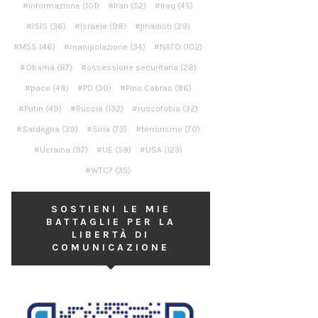
informazione
(101)
Iran
(52)
Iraq
(45)
ISIS
(36)
Israele
(98)
jihadisti
(29)
M5S
(46)
manipolazione
(34)
NATO
(102)
Obama
(87)
ossessione securitaria
(28)
pace
(48)
PD
(30)
Pino Cabras
(86)
Putin
(49)
Russia
(132)
russofobia
(32)
Sardegna
(39)
Siria
(73)
terrorismo
(70)
Ucraina
(97)
UE
(58)
USA
(123)
WTC7
(35)
SOSTIENI LE MIE
BATTAGLIE PER LA
LIBERTÀ DI
COMUNICAZIONE