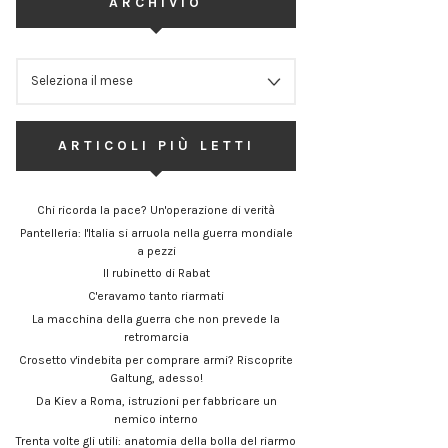
ARCHIVIO
ARCHIVIO
ARTICOLI PIÙ LETTI
Chi ricorda la pace? Un'operazione di verità
Pantelleria: l'Italia si arruola nella guerra mondiale
a pezzi
Il rubinetto di Rabat
C'eravamo tanto riarmati
La macchina della guerra che non prevede la
retromarcia
Crosetto v'indebita per comprare armi? Riscoprite
Galtung, adesso!
Da Kiev a Roma, istruzioni per fabbricare un
nemico interno
Trenta volte gli utili: anatomia della bolla del riarmo