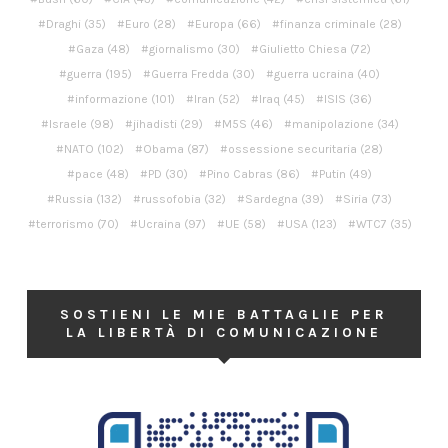
Draghi
(35)
Euro
(28)
Europa
(66)
finanza criminale
(28)
Gaza
(48)
giornalismo
(30)
Giulietto Chiesa
(72)
guerra
(195)
Guerra Fredda
(30)
guerra ucraina
(40)
informazione
(101)
Iran
(52)
Iraq
(45)
ISIS
(36)
Israele
(98)
jihadisti
(29)
M5S
(46)
manipolazione
(34)
NATO
(102)
Obama
(87)
ossessione securitaria
(28)
pace
(48)
PD
(30)
Pino Cabras
(86)
Putin
(49)
Russia
(132)
russofobia
(32)
Sardegna
(39)
Siria
(73)
terrorismo
(70)
Ucraina
(97)
UE
(58)
USA
(123)
WTC7
(35)
SOSTIENI LE MIE BATTAGLIE PER
LA LIBERTÀ DI COMUNICAZIONE