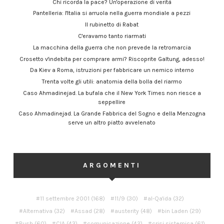
Chi ricorda la pace? Un'operazione di verità
Pantelleria: l'Italia si arruola nella guerra mondiale a pezzi
Il rubinetto di Rabat
C'eravamo tanto riarmati
La macchina della guerra che non prevede la retromarcia
Crosetto v'indebita per comprare armi? Riscoprite Galtung, adesso!
Da Kiev a Roma, istruzioni per fabbricare un nemico interno
Trenta volte gli utili: anatomia della bolla del riarmo
Caso Ahmadinejad. La bufala che il New York Times non riesce a
seppellire
Caso Ahmadinejad. La Grande Fabbrica del Sogno e della Menzogna
serve un altro piatto avvelenato
ARGOMENTI
11 settembre 2001
(168)
11/9
(30)
al-Qa'ida
(32)
Alternativa
(32)
Assad
(28)
austerity
(48)
bin Laden
(29)
Bush
(60)
CIA
(43)
comunicazione
(42)
crisi sistemica
(61)