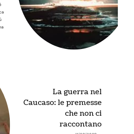
è
ca
ù
na
La guerra nel
Caucaso: le premesse
che non ci
raccontano