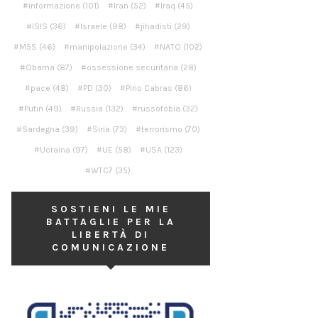
informazione
(101)
Iran
(52)
Iraq
(45)
ISIS
(36)
Israele
(98)
jihadisti
(29)
M5S
(46)
manipolazione
(34)
NATO
(102)
Obama
(87)
ossessione securitaria
(28)
pace
(48)
PD
(30)
Pino Cabras
(86)
Putin
(49)
Russia
(132)
russofobia
(32)
Sardegna
(39)
Siria
(73)
terrorismo
(70)
Ucraina
(97)
UE
(58)
USA
(123)
WTC7
(35)
SOSTIENI LE MIE
BATTAGLIE PER LA
LIBERTÀ DI
COMUNICAZIONE