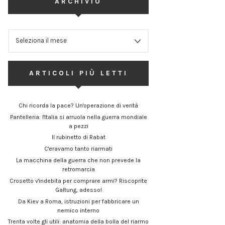
ARCHIVIO
ARCHIVIO
ARTICOLI PIÙ LETTI
Chi ricorda la pace? Un'operazione di verità
Pantelleria: l'Italia si arruola nella guerra mondiale
a pezzi
Il rubinetto di Rabat
C'eravamo tanto riarmati
La macchina della guerra che non prevede la
retromarcia
Crosetto v'indebita per comprare armi? Riscoprite
Galtung, adesso!
Da Kiev a Roma, istruzioni per fabbricare un
nemico interno
Trenta volte gli utili: anatomia della bolla del riarmo