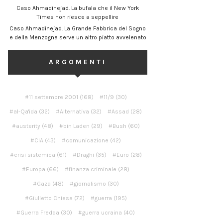
Caso Ahmadinejad. La bufala che il New York
Times non riesce a seppellire
Caso Ahmadinejad. La Grande Fabbrica del Sogno
e della Menzogna serve un altro piatto avvelenato
ARGOMENTI
11 settembre 2001
(168)
11/9
(30)
al-Qa'ida
(32)
Alternativa
(32)
Assad
(28)
austerity
(48)
bin Laden
(29)
Bush
(60)
CIA
(43)
comunicazione
(42)
crisi sistemica
(61)
Draghi
(35)
Euro
(28)
Europa
(66)
finanza criminale
(28)
Gaza
(48)
giornalismo
(30)
Giulietto Chiesa
(72)
guerra
(195)
Guerra Fredda
(30)
guerra ucraina
(40)