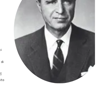
ci
 di
]
ito