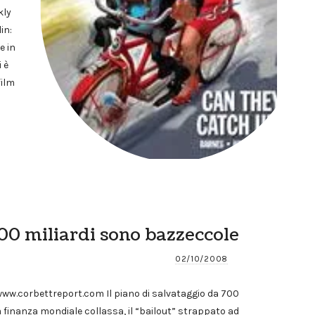
kly
in:
e in
 è
film
0 miliardi sono bazzeccole
02/10/2008
www.corbettreport.com Il piano di salvataggio da 700
i la finanza mondiale collassa, il “bailout” strappato ad