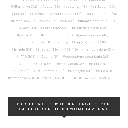
Alternativa
(32)
Assad
(28)
austerity
(48)
bin Laden
(29)
Bush
(60)
CIA
(43)
comunicazione
(42)
crisi sistemica
(61)
Draghi
(35)
Euro
(28)
Europa
(66)
finanza criminale
(28)
Gaza
(48)
giornalismo
(30)
Giulietto Chiesa
(72)
guerra
(195)
Guerra Fredda
(30)
guerra ucraina
(40)
informazione
(101)
Iran
(52)
Iraq
(45)
ISIS
(36)
Israele
(98)
jihadisti
(29)
M5S
(46)
manipolazione
(34)
NATO
(102)
Obama
(87)
ossessione securitaria
(28)
pace
(48)
PD
(30)
Pino Cabras
(86)
Putin
(49)
Russia
(132)
russofobia
(32)
Sardegna
(39)
Siria
(73)
terrorismo
(70)
Ucraina
(97)
UE
(58)
USA
(123)
WTC7
(35)
SOSTIENI LE MIE BATTAGLIE PER
LA LIBERTÀ DI COMUNICAZIONE