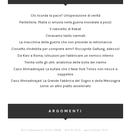
Chi ricorda la pace? Un'operazione di verità
Pantelleria: l'Italia si arruola nella guerra mondiale a pezzi
Il rubinetto di Rabat
C'eravamo tanto riarmati
La macchina della guerra che non prevede la retromarcia
Crosetto v'indebita per comprare armi? Riscoprite Galtung, adesso!
Da Kiev a Roma, istruzioni per fabbricare un nemico interno
Trenta volte gli utili: anatomia della bolla del riarmo
Caso Ahmadinejad. La bufala che il New York Times non riesce a
seppellire
Caso Ahmadinejad. La Grande Fabbrica del Sogno e della Menzogna
serve un altro piatto avvelenato
ARGOMENTI
11 settembre 2001
(168)
11/9
(30)
al-Qa'ida
(32)