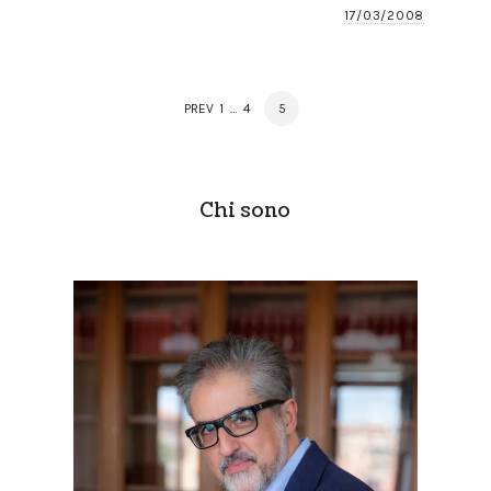
17/03/2008
Posts
PAGE
PAGE
PAGE
PREV
1
…
4
5
navigation
Chi sono