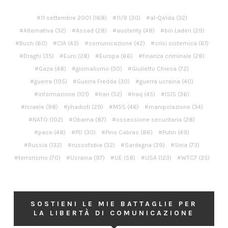
11 settembre 2001
(168)
11/9
(30)
al-Qa'ida
(32)
Alternativa
(32)
Assad
(28)
austerity
(48)
bin Laden
(29)
Bush
(60)
CIA
(43)
comunicazione
(42)
crisi sistemica
(61)
Draghi
(35)
Euro
(28)
Europa
(66)
finanza criminale
(28)
Gaza
(48)
giornalismo
(30)
Giulietto Chiesa
(72)
guerra
(195)
Guerra Fredda
(30)
guerra ucraina
(40)
informazione
(101)
Iran
(52)
Iraq
(45)
ISIS
(36)
Israele
(98)
jihadisti
(29)
M5S
(46)
manipolazione
(34)
NATO
(102)
Obama
(87)
ossessione securitaria
(28)
pace
(48)
PD
(30)
Pino Cabras
(86)
Putin
(49)
Russia
(132)
russofobia
(32)
Sardegna
(39)
Siria
(73)
terrorismo
(70)
Ucraina
(97)
UE
(58)
USA
(123)
WTC7
(35)
SOSTIENI LE MIE BATTAGLIE PER
LA LIBERTÀ DI COMUNICAZIONE