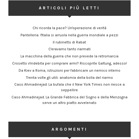
ARTICOLI PIÙ LETTI
Chi ricorda la pace? Un'operazione di verità
Pantelleria: l'Italia si arruola nella guerra mondiale a pezzi
Il rubinetto di Rabat
C'eravamo tanto riarmati
La macchina della guerra che non prevede la retromarcia
Crosetto v'indebita per comprare armi? Riscoprite Galtung, adesso!
Da Kiev a Roma, istruzioni per fabbricare un nemico interno
Trenta volte gli utili: anatomia della bolla del riarmo
Caso Ahmadinejad. La bufala che il New York Times non riesce a
seppellire
Caso Ahmadinejad. La Grande Fabbrica del Sogno e della Menzogna
serve un altro piatto avvelenato
ARGOMENTI