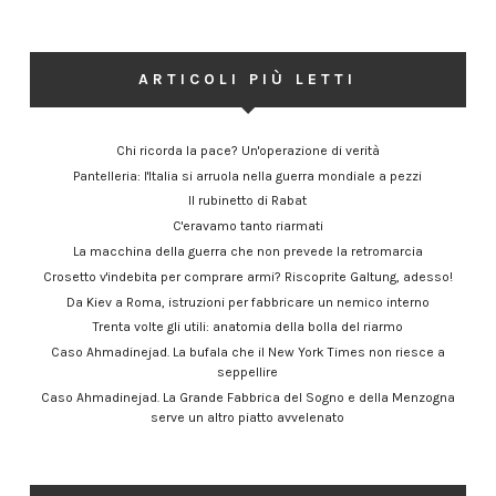
ARTICOLI PIÙ LETTI
Chi ricorda la pace? Un'operazione di verità
Pantelleria: l'Italia si arruola nella guerra mondiale a pezzi
Il rubinetto di Rabat
C'eravamo tanto riarmati
La macchina della guerra che non prevede la retromarcia
Crosetto v'indebita per comprare armi? Riscoprite Galtung, adesso!
Da Kiev a Roma, istruzioni per fabbricare un nemico interno
Trenta volte gli utili: anatomia della bolla del riarmo
Caso Ahmadinejad. La bufala che il New York Times non riesce a
seppellire
Caso Ahmadinejad. La Grande Fabbrica del Sogno e della Menzogna
serve un altro piatto avvelenato