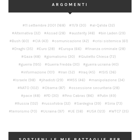
ARGOMENTI
11 settembre 2001
(168)
11/9
(30)
al-Qa'ida
(32)
Alternativa
(32)
Assad
(28)
austerity
(48)
bin Laden
(29)
Bush
(60)
CIA
(43)
comunicazione
(42)
crisi sistemica
(61)
Draghi
(35)
Euro
(28)
Europa
(66)
finanza criminale
(28)
Gaza
(48)
giornalismo
(30)
Giulietto Chiesa
(72)
guerra
(195)
Guerra Fredda
(30)
guerra ucraina
(40)
informazione
(101)
Iran
(52)
Iraq
(45)
ISIS
(36)
Israele
(98)
jihadisti
(29)
M5S
(46)
manipolazione
(34)
NATO
(102)
Obama
(87)
ossessione securitaria
(28)
pace
(48)
PD
(30)
Pino Cabras
(86)
Putin
(49)
Russia
(132)
russofobia
(32)
Sardegna
(39)
Siria
(73)
terrorismo
(70)
Ucraina
(97)
UE
(58)
USA
(123)
WTC7
(35)
SOSTIENI LE MIE BATTAGLIE PER