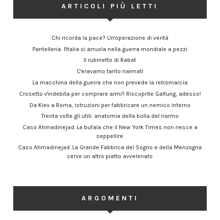
ARTICOLI PIÙ LETTI
Chi ricorda la pace? Un'operazione di verità
Pantelleria: l'Italia si arruola nella guerra mondiale a pezzi
Il rubinetto di Rabat
C'eravamo tanto riarmati
La macchina della guerra che non prevede la retromarcia
Crosetto v'indebita per comprare armi? Riscoprite Galtung, adesso!
Da Kiev a Roma, istruzioni per fabbricare un nemico interno
Trenta volte gli utili: anatomia della bolla del riarmo
Caso Ahmadinejad. La bufala che il New York Times non riesce a
seppellire
Caso Ahmadinejad. La Grande Fabbrica del Sogno e della Menzogna
serve un altro piatto avvelenato
ARGOMENTI