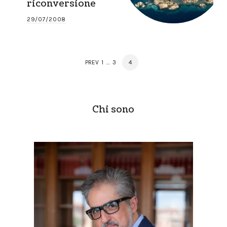
riconversione
29/07/2008
Posts
PAGE
PAGE
PAGE
PREV
1
…
3
4
navigation
Chi sono