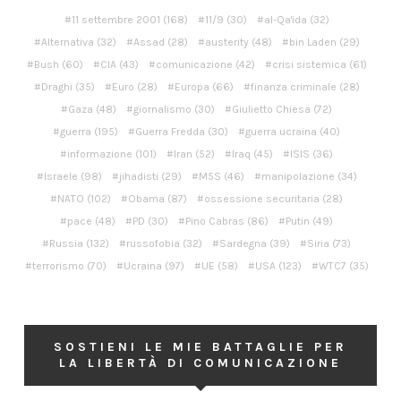
11 settembre 2001
(168)
11/9
(30)
al-Qa'ida
(32)
Alternativa
(32)
Assad
(28)
austerity
(48)
bin Laden
(29)
Bush
(60)
CIA
(43)
comunicazione
(42)
crisi sistemica
(61)
Draghi
(35)
Euro
(28)
Europa
(66)
finanza criminale
(28)
Gaza
(48)
giornalismo
(30)
Giulietto Chiesa
(72)
guerra
(195)
Guerra Fredda
(30)
guerra ucraina
(40)
informazione
(101)
Iran
(52)
Iraq
(45)
ISIS
(36)
Israele
(98)
jihadisti
(29)
M5S
(46)
manipolazione
(34)
NATO
(102)
Obama
(87)
ossessione securitaria
(28)
pace
(48)
PD
(30)
Pino Cabras
(86)
Putin
(49)
Russia
(132)
russofobia
(32)
Sardegna
(39)
Siria
(73)
terrorismo
(70)
Ucraina
(97)
UE
(58)
USA
(123)
WTC7
(35)
SOSTIENI LE MIE BATTAGLIE PER
LA LIBERTÀ DI COMUNICAZIONE