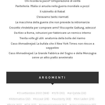
Chi ricorda la pace? Un'operazione di verità
Pantelleria: l'Italia si arruola nella guerra mondiale a pezzi
Il rubinetto di Rabat
C'eravamo tanto riarmati
La macchina della guerra che non prevede la retromarcia
Crosetto v'indebita per comprare armi? Riscoprite Galtung, adesso!
Da Kiev a Roma, istruzioni per fabbricare un nemico interno
Trenta volte gli utili: anatomia della bolla del riarmo
Caso Ahmadinejad. La bufala che il New York Times non riesce a
seppellire
Caso Ahmadinejad. La Grande Fabbrica del Sogno e della Menzogna
serve un altro piatto avvelenato
ARGOMENTI
11 settembre 2001
(168)
11/9
(30)
al-Qa'ida
(32)
Alternativa
(32)
Assad
(28)
austerity
(48)
bin Laden
(29)
Bush
(60)
CIA
(43)
comunicazione
(42)
crisi sistemica
(61)