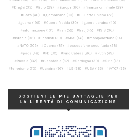
Draghi
(35)
Euro
(28)
Europa
(66)
finanza criminale
(28)
Gaza
(48)
giornalismo
(30)
Giulietto Chiesa
(72)
guerra
(195)
Guerra Fredda
(30)
guerra ucraina
(40)
informazione
(101)
Iran
(52)
Iraq
(45)
ISIS
(36)
Israele
(98)
jihadisti
(29)
M5S
(46)
manipolazione
(34)
NATO
(102)
Obama
(87)
ossessione securitaria
(28)
pace
(48)
PD
(30)
Pino Cabras
(86)
Putin
(49)
Russia
(132)
russofobia
(32)
Sardegna
(39)
Siria
(73)
terrorismo
(70)
Ucraina
(97)
UE
(58)
USA
(123)
WTC7
(35)
SOSTIENI LE MIE BATTAGLIE PER
LA LIBERTÀ DI COMUNICAZIONE