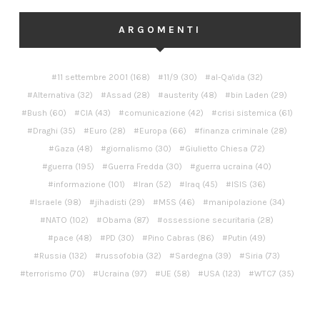
ARGOMENTI
11 settembre 2001
(168)
11/9
(30)
al-Qa'ida
(32)
Alternativa
(32)
Assad
(28)
austerity
(48)
bin Laden
(29)
Bush
(60)
CIA
(43)
comunicazione
(42)
crisi sistemica
(61)
Draghi
(35)
Euro
(28)
Europa
(66)
finanza criminale
(28)
Gaza
(48)
giornalismo
(30)
Giulietto Chiesa
(72)
guerra
(195)
Guerra Fredda
(30)
guerra ucraina
(40)
informazione
(101)
Iran
(52)
Iraq
(45)
ISIS
(36)
Israele
(98)
jihadisti
(29)
M5S
(46)
manipolazione
(34)
NATO
(102)
Obama
(87)
ossessione securitaria
(28)
pace
(48)
PD
(30)
Pino Cabras
(86)
Putin
(49)
Russia
(132)
russofobia
(32)
Sardegna
(39)
Siria
(73)
terrorismo
(70)
Ucraina
(97)
UE
(58)
USA
(123)
WTC7
(35)