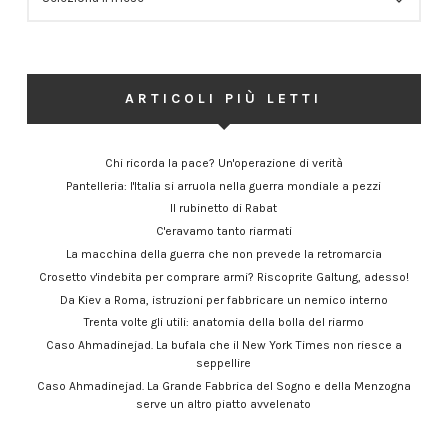
ARTICOLI PIÙ LETTI
Chi ricorda la pace? Un'operazione di verità
Pantelleria: l'Italia si arruola nella guerra mondiale a pezzi
Il rubinetto di Rabat
C'eravamo tanto riarmati
La macchina della guerra che non prevede la retromarcia
Crosetto v'indebita per comprare armi? Riscoprite Galtung, adesso!
Da Kiev a Roma, istruzioni per fabbricare un nemico interno
Trenta volte gli utili: anatomia della bolla del riarmo
Caso Ahmadinejad. La bufala che il New York Times non riesce a
seppellire
Caso Ahmadinejad. La Grande Fabbrica del Sogno e della Menzogna
serve un altro piatto avvelenato