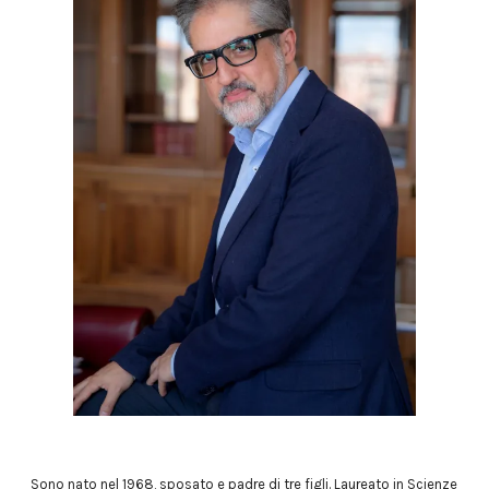
Sono nato nel 1968, sposato e padre di tre figli. Laureato in Scienze