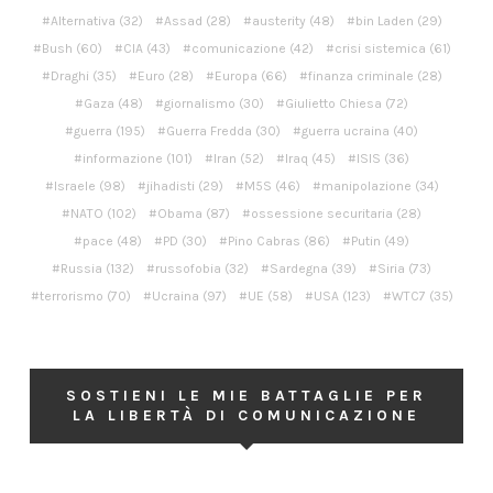
Alternativa
(32)
Assad
(28)
austerity
(48)
bin Laden
(29)
Bush
(60)
CIA
(43)
comunicazione
(42)
crisi sistemica
(61)
Draghi
(35)
Euro
(28)
Europa
(66)
finanza criminale
(28)
Gaza
(48)
giornalismo
(30)
Giulietto Chiesa
(72)
guerra
(195)
Guerra Fredda
(30)
guerra ucraina
(40)
informazione
(101)
Iran
(52)
Iraq
(45)
ISIS
(36)
Israele
(98)
jihadisti
(29)
M5S
(46)
manipolazione
(34)
NATO
(102)
Obama
(87)
ossessione securitaria
(28)
pace
(48)
PD
(30)
Pino Cabras
(86)
Putin
(49)
Russia
(132)
russofobia
(32)
Sardegna
(39)
Siria
(73)
terrorismo
(70)
Ucraina
(97)
UE
(58)
USA
(123)
WTC7
(35)
SOSTIENI LE MIE BATTAGLIE PER
LA LIBERTÀ DI COMUNICAZIONE