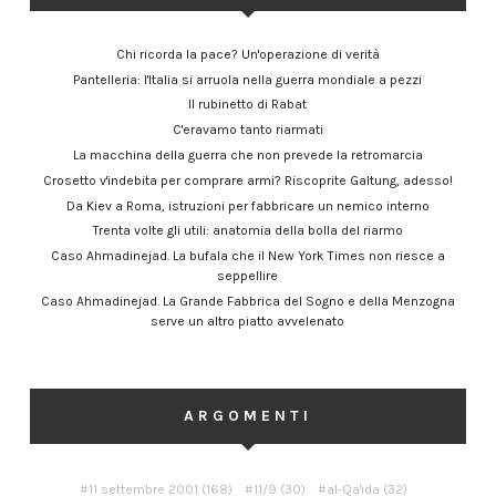
Chi ricorda la pace? Un'operazione di verità
Pantelleria: l'Italia si arruola nella guerra mondiale a pezzi
Il rubinetto di Rabat
C'eravamo tanto riarmati
La macchina della guerra che non prevede la retromarcia
Crosetto v'indebita per comprare armi? Riscoprite Galtung, adesso!
Da Kiev a Roma, istruzioni per fabbricare un nemico interno
Trenta volte gli utili: anatomia della bolla del riarmo
Caso Ahmadinejad. La bufala che il New York Times non riesce a
seppellire
Caso Ahmadinejad. La Grande Fabbrica del Sogno e della Menzogna
serve un altro piatto avvelenato
ARGOMENTI
11 settembre 2001
(168)
11/9
(30)
al-Qa'ida
(32)