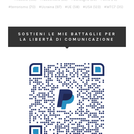
terrorismo
(70)
Ucraina
(97)
UE
(58)
USA
(123)
WTC7
(35)
SOSTIENI LE MIE BATTAGLIE PER
LA LIBERTÀ DI COMUNICAZIONE