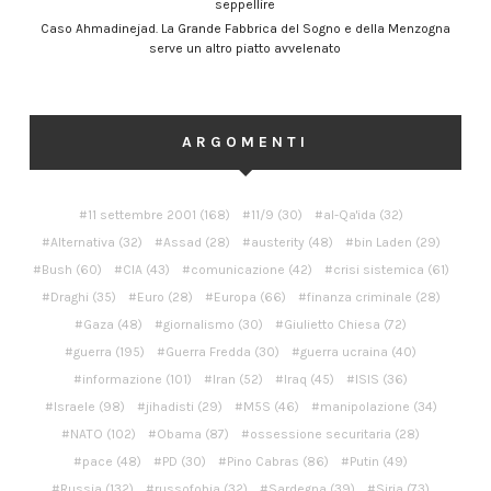
seppellire
Caso Ahmadinejad. La Grande Fabbrica del Sogno e della Menzogna
serve un altro piatto avvelenato
ARGOMENTI
11 settembre 2001
(168)
11/9
(30)
al-Qa'ida
(32)
Alternativa
(32)
Assad
(28)
austerity
(48)
bin Laden
(29)
Bush
(60)
CIA
(43)
comunicazione
(42)
crisi sistemica
(61)
Draghi
(35)
Euro
(28)
Europa
(66)
finanza criminale
(28)
Gaza
(48)
giornalismo
(30)
Giulietto Chiesa
(72)
guerra
(195)
Guerra Fredda
(30)
guerra ucraina
(40)
informazione
(101)
Iran
(52)
Iraq
(45)
ISIS
(36)
Israele
(98)
jihadisti
(29)
M5S
(46)
manipolazione
(34)
NATO
(102)
Obama
(87)
ossessione securitaria
(28)
pace
(48)
PD
(30)
Pino Cabras
(86)
Putin
(49)
Russia
(132)
russofobia
(32)
Sardegna
(39)
Siria
(73)