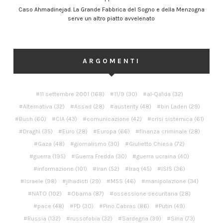
Caso Ahmadinejad. La Grande Fabbrica del Sogno e della Menzogna
serve un altro piatto avvelenato
ARGOMENTI
11 settembre 2001
(168)
11/9
(30)
al-Qa'ida
(32)
Alternativa
(32)
Assad
(28)
austerity
(48)
bin Laden
(29)
Bush
(60)
CIA
(43)
comunicazione
(42)
crisi sistemica
(61)
Draghi
(35)
Euro
(28)
Europa
(66)
finanza criminale
(28)
Gaza
(48)
giornalismo
(30)
Giulietto Chiesa
(72)
guerra
(195)
Guerra Fredda
(30)
guerra ucraina
(40)
informazione
(101)
Iran
(52)
Iraq
(45)
ISIS
(36)
Israele
(98)
jihadisti
(29)
M5S
(46)
manipolazione
(34)
NATO
(102)
Obama
(87)
ossessione securitaria
(28)
pace
(48)
PD
(30)
Pino Cabras
(86)
Putin
(49)
Russia
(132)
russofobia
(32)
Sardegna
(39)
Siria
(73)