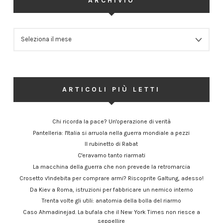
ARCHIVIO
ARCHIVIO
ARTICOLI PIÙ LETTI
Chi ricorda la pace? Un'operazione di verità
Pantelleria: l'Italia si arruola nella guerra mondiale a pezzi
Il rubinetto di Rabat
C'eravamo tanto riarmati
La macchina della guerra che non prevede la retromarcia
Crosetto v'indebita per comprare armi? Riscoprite Galtung, adesso!
Da Kiev a Roma, istruzioni per fabbricare un nemico interno
Trenta volte gli utili: anatomia della bolla del riarmo
Caso Ahmadinejad. La bufala che il New York Times non riesce a
seppellire