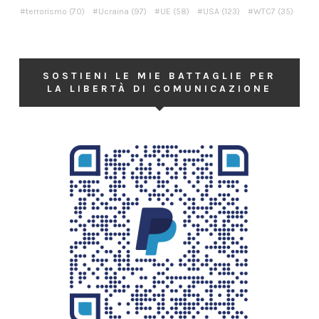
terrorismo
(70)
Ucraina
(97)
UE
(58)
USA
(123)
WTC7
(35)
SOSTIENI LE MIE BATTAGLIE PER
LA LIBERTÀ DI COMUNICAZIONE