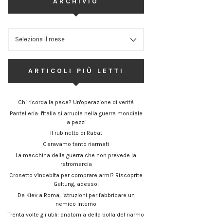
ARCHIVIO
ARCHIVIO
ARTICOLI PIÙ LETTI
Chi ricorda la pace? Un'operazione di verità
Pantelleria: l'Italia si arruola nella guerra mondiale
a pezzi
Il rubinetto di Rabat
C'eravamo tanto riarmati
La macchina della guerra che non prevede la
retromarcia
Crosetto v'indebita per comprare armi? Riscoprite
Galtung, adesso!
Da Kiev a Roma, istruzioni per fabbricare un
nemico interno
Trenta volte gli utili: anatomia della bolla del riarmo