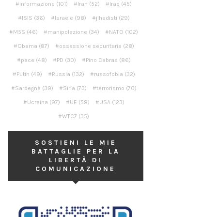
informazione
(101)
Iran
(52)
Iraq
(45)
ISIS
(36)
Israele
(98)
jihadisti
(29)
M5S
(46)
manipolazione
(34)
NATO
(102)
Obama
(87)
ossessione securitaria
(28)
pace
(48)
PD
(30)
Pino Cabras
(86)
Putin
(49)
Russia
(132)
russofobia
(32)
Sardegna
(39)
Siria
(73)
terrorismo
(70)
Ucraina
(97)
UE
(58)
USA
(123)
WTC7
(35)
SOSTIENI LE MIE
BATTAGLIE PER LA
LIBERTÀ DI
COMUNICAZIONE