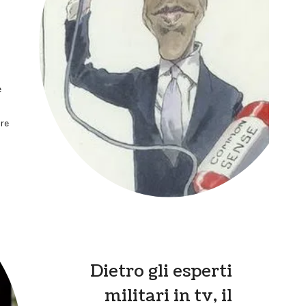
o
e
re
Dietro gli esperti
militari in tv, il