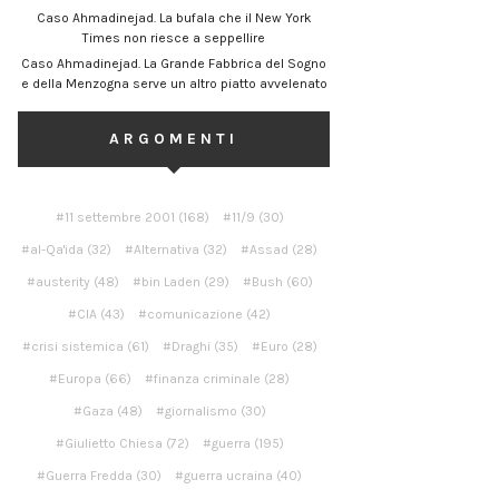
Caso Ahmadinejad. La bufala che il New York
Times non riesce a seppellire
Caso Ahmadinejad. La Grande Fabbrica del Sogno
e della Menzogna serve un altro piatto avvelenato
ARGOMENTI
11 settembre 2001
(168)
11/9
(30)
al-Qa'ida
(32)
Alternativa
(32)
Assad
(28)
austerity
(48)
bin Laden
(29)
Bush
(60)
CIA
(43)
comunicazione
(42)
crisi sistemica
(61)
Draghi
(35)
Euro
(28)
Europa
(66)
finanza criminale
(28)
Gaza
(48)
giornalismo
(30)
Giulietto Chiesa
(72)
guerra
(195)
Guerra Fredda
(30)
guerra ucraina
(40)