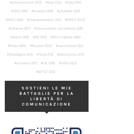
informazione
(101)
Iran
(52)
Iraq
(45)
ISIS
(36)
Israele
(98)
jihadisti
(29)
M5S
(46)
manipolazione
(34)
NATO
(102)
Obama
(87)
ossessione securitaria
(28)
pace
(48)
PD
(30)
Pino Cabras
(86)
Putin
(49)
Russia
(132)
russofobia
(32)
Sardegna
(39)
Siria
(73)
terrorismo
(70)
Ucraina
(97)
UE
(58)
USA
(123)
WTC7
(35)
SOSTIENI LE MIE
BATTAGLIE PER LA
LIBERTÀ DI
COMUNICAZIONE