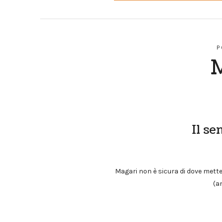
P
Il se
Magari non è sicura di dove metter
(a