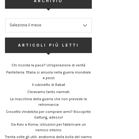
ARCHIVIO
ARCHIVIO
ARTICOLI PIÙ LETTI
Chi ricorda la pace? Un'operazione di verità
Pantelleria: l'Italia si arruola nella guerra mondiale
a pezzi
Il rubinetto di Rabat
C'eravamo tanto riarmati
La macchina della guerra che non prevede la
retromarcia
Crosetto v'indebita per comprare armi? Riscoprite
Galtung, adesso!
Da Kiev a Roma, istruzioni per fabbricare un
nemico interno
Trenta volte gli utili: anatomia della bolla del riarmo