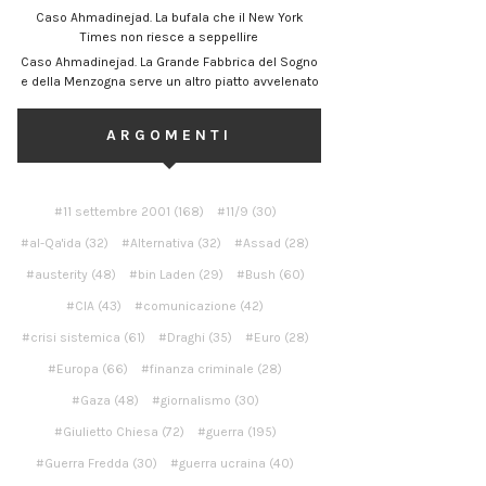
Caso Ahmadinejad. La bufala che il New York
Times non riesce a seppellire
Caso Ahmadinejad. La Grande Fabbrica del Sogno
e della Menzogna serve un altro piatto avvelenato
ARGOMENTI
11 settembre 2001
(168)
11/9
(30)
al-Qa'ida
(32)
Alternativa
(32)
Assad
(28)
austerity
(48)
bin Laden
(29)
Bush
(60)
CIA
(43)
comunicazione
(42)
crisi sistemica
(61)
Draghi
(35)
Euro
(28)
Europa
(66)
finanza criminale
(28)
Gaza
(48)
giornalismo
(30)
Giulietto Chiesa
(72)
guerra
(195)
Guerra Fredda
(30)
guerra ucraina
(40)