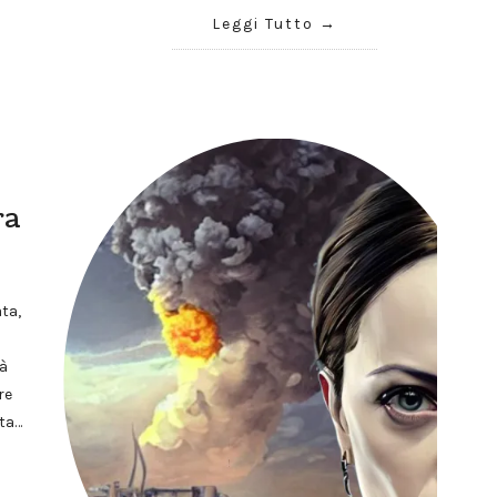
Leggi Tutto
ra
ta,
ià
re
sta…