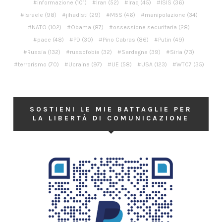
informazione
(101)
Iran
(52)
Iraq
(45)
ISIS
(36)
Israele
(98)
jihadisti
(29)
M5S
(46)
manipolazione
(34)
NATO
(102)
Obama
(87)
ossessione securitaria
(28)
pace
(48)
PD
(30)
Pino Cabras
(86)
Putin
(49)
Russia
(132)
russofobia
(32)
Sardegna
(39)
Siria
(73)
terrorismo
(70)
Ucraina
(97)
UE
(58)
USA
(123)
WTC7
(35)
SOSTIENI LE MIE BATTAGLIE PER
LA LIBERTÀ DI COMUNICAZIONE