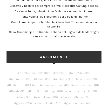
La macchina della guerra che non prevede la retromarcia
Crosetto v'indebita per comprare armi? Riscoprite Galtung, adesso!
Da Kiev a Roma, istruzioni per fabbricare un nemico interno
Trenta volte gli utili: anatomia della bolla del riarmo
Caso Ahmadinejad. La bufala che il New York Times non riesce a
seppellire
Caso Ahmadinejad. La Grande Fabbrica del Sogno e della Menzogna
serve un altro piatto avvelenato
ARGOMENTI
11 settembre 2001
(168)
11/9
(30)
al-Qa'ida
(32)
Alternativa
(32)
Assad
(28)
austerity
(48)
bin Laden
(29)
Bush
(60)
CIA
(43)
comunicazione
(42)
crisi sistemica
(61)
Draghi
(35)
Euro
(28)
Europa
(66)
finanza criminale
(28)
Gaza
(48)
giornalismo
(30)
Giulietto Chiesa
(72)
guerra
(195)
Guerra Fredda
(30)
guerra ucraina
(40)