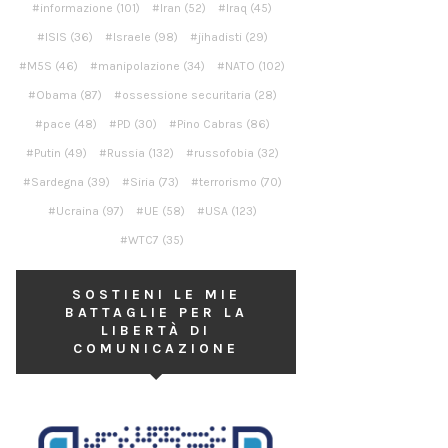
informazione
(101)
Iran
(52)
Iraq
(45)
ISIS
(36)
Israele
(98)
jihadisti
(29)
M5S
(46)
manipolazione
(34)
NATO
(102)
Obama
(87)
ossessione securitaria
(28)
pace
(48)
PD
(30)
Pino Cabras
(86)
Putin
(49)
Russia
(132)
russofobia
(32)
Sardegna
(39)
Siria
(73)
terrorismo
(70)
Ucraina
(97)
UE
(58)
USA
(123)
WTC7
(35)
SOSTIENI LE MIE
BATTAGLIE PER LA
LIBERTÀ DI
COMUNICAZIONE