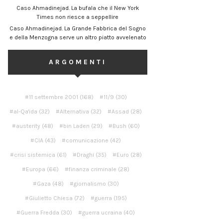
Caso Ahmadinejad. La bufala che il New York
Times non riesce a seppellire
Caso Ahmadinejad. La Grande Fabbrica del Sogno
e della Menzogna serve un altro piatto avvelenato
ARGOMENTI
11 settembre 2001
(168)
11/9
(30)
al-Qa'ida
(32)
Alternativa
(32)
Assad
(28)
austerity
(48)
bin Laden
(29)
Bush
(60)
CIA
(43)
comunicazione
(42)
crisi sistemica
(61)
Draghi
(35)
Euro
(28)
Europa
(66)
finanza criminale
(28)
Gaza
(48)
giornalismo
(30)
Giulietto Chiesa
(72)
guerra
(195)
Guerra Fredda
(30)
guerra ucraina
(40)